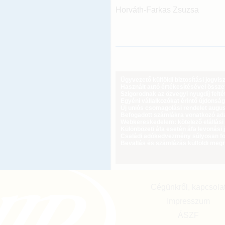
Horváth-Farkas Zsuzsa
Ügyvezető külföldi biztosítási jogvi
Használt autó értékesítésével össz
Szigorodnak az özvegyi nyugdíj feltét
Egyéni vállalkozókat érintő újdonság
Új uniós csomagolási rendelet augus
Befogadott számlákra vonatkozó adat
Webkereskedelem: kötelező elállási 
Különbözeti áfa esetén áfa levonási 
Családi adókedvezmény súlyosan fog
Bevallás és számlázás külföldi meg
Cégünkről, kapcsola
Impresszum
ÁSZF