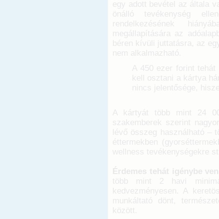
egy adott bevétel az általa 
önálló tevékenység elle
rendelkezésének hiányá
megállapítására az adóalapb
béren kívüli juttatásra, az 
nem alkalmazható.
A 450 ezer forint teh
kell osztani a kártya h
nincs jelentősége, hisz
A kártyát több mint 24 0
szakemberek szerint nagyon
lévő összeg használható – t
éttermekben (gyorséttermekb
wellness tevékenységekre s
Érdemes tehát igénybe venn
több mint 2 havi minimá
kedvezményesen. A keretöss
munkáltató dönt, természete
között.