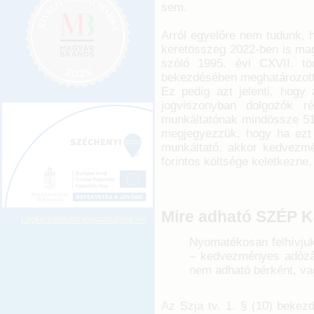
sem.
Arról egyelőre nem tudunk, 
keretösszeg 2022-ben is mag
szóló 1995. évi CXVII. tö
bekezdésében meghatározott 
Ez pedig azt jelenti, hogy 
jogviszonyban dolgozók r
munkáltatónak mindössze 517
megjegyezzük, hogy ha ezt 
munkáltató, akkor kedvezm
forintos költsége keletkezne
Mire adható SZÉP Ká
Legkeresettebb jogszabályok >>
Nyomatékosan felhívjuk
– kedvezményes adózás
nem adható bérként, va
Az Szja tv. 1. § (10) beke