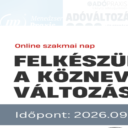
BEJELENTKEZÉS
KONFERENCIÁK ÉS KÉPZÉSEK
|
SZA
E-mail cím:
Jelszó:
Elfelejtett jelszó
Jövőre is marad az átjárás a S
Előfizetéseinkről
Még nem ügyfelünk?
A hír több mint 30 napja nem frissült!