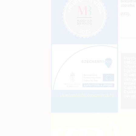
beküldhe
szeretné
(MTI)
Ügyveze
Haszná
Szigoro
Egyéni
Új uni
Befoga
Webker
Különbö
Család
Legkeresettebb jogszabályok >>
Bevall