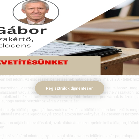
-bevallási tervezet már csaknem egy hónapja elérhető az adóhatóság webe
érdemes átnézni, és szükség esetén módosítani, majd beküldeni - hívta fel 
Adó- és Vámhivatal (NAV) hétfőn az MTI-nek küldött közleményben.
is 10.
k: a jóvá nem hagyott tervezet - az egyéni vállalkozók, a mezőgazdasági őst
sre kötelezettek kivételével - május 20-a után automatikusan bevallássá válik.
n jövedelmet is szerzett tavaly, amelyről a NAV-hoz nem érkezett adatszolgált
i tervezetet ki kell egészítenie - jegyezték meg utalva arra, hogy például
sából származó jövedelem is ebbe a kategóriába tartozik.
mutatott: ha a bevallásban szerepel fizetendő személyi jövedelemadó vagy
ulás, és ezek összege nem több mint 200 ezer forint, akkor - egyéni vállalkoz
mélyek kivételével - idén is kérhető akár hat havi pótlékmentes részletfi
an kell jelölni. Az első részlet befizetésének határideje 2019. május 20. - tették ho
rvezetben visszaigényelhető adó szerepel, akkor a visszautaláshoz meg
Regisztrálok díjmentesen
laszámot vagy a postai címet, attól függően, hogy miként szeretné visszakapni a
bbletként befizetett adót. Ha valaki tavaly több önkéntes pénztárnak is fizetett,
lnie, hogy melyik pénztárhoz kéri a visszautalást.
es szja-kitöltő programját használók a fizetést a kitöltőfelületen keresztül is megte
átutalás mellett a kijelölt ügyfélszolgálatokon bankkártyával és csekken is befizethe
ralapon adják be bevallásukat, azok aláírásának szerepelnie kell a főlapon, külön
len.
+1 százalékáról mindenki nyilatkozhat akár a webes felületen, akár papíralapon, 