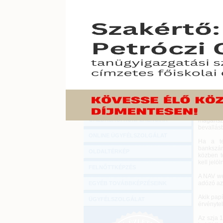
Hírlevél
Az szja
ONLINE KÖZVETÍTÉSEK
amelyet 
Nemzeti 
KÖNYVELŐI TOVÁBBKÉPZÉSEK
2019. ápril
DIGITÁLIS TERMÉKEK
Kiemelté
áfafizeté
TANÁCSADÁS
Aki olya
bevallás
GAZDASÁGI SZAKKÖNYVEK
bérbeadá
GAZDASÁGI FOLYÓIRATOK
A NAV rá
hozzájár
GAZDASÁGI KONFERENCIÁK
magánsze
bevallásb
ONLINE ÜGYFÉLSZOLGÁLAT
Ha a te
bankszám
OLDALTÉRKÉP
közben tö
kell jelö
FELNŐTTKÉPZÉS
A NAV web
adózó az 
EGYÉB TOVÁBBKÉPZÉSEINK
Akik papí
ÜGYFÉLSZOLGÁLAT
érvényte
Az szja 1