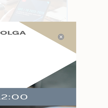
TUDÁS- ÉS VÁLASZKÖZPONT
Megválaszolt adózási, tb,
munkaügyi, számviteli
kérdések a mai napon:
21
Kérdezzen itt Ön is!
AKTUÁLIS ESEMÉNYEK
Felkészülés a köznevelés
változásaira
Online
2026-09-09
Végelszámolás,