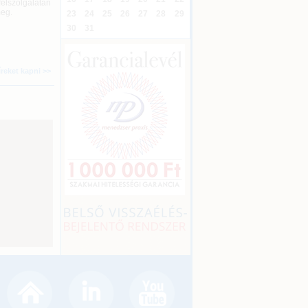
félszolgálatán
meg.
23
24
25
26
27
28
29
30
31
íreket kapni >>