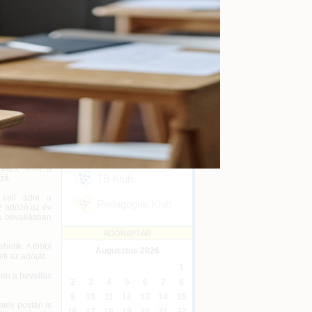
kényszertörlés
Online
2026-09-16
s felületén,
a figyelmet a
Ügyvédi kreditontok
Online
2026-12-31
Eseménykövetés
ermelők és az
SZAKMAI KLUBJAINK
atás, annak a
 az ingatlan-
Áfa Klub
 egészségügyi
Könyvelői Klub
ók és az áfás
zetés, amit a
TB Klub
zzá.
 kell adni a
Pedagógus Klub
z adózó az év
 a bevallásban
ADÓNAPTÁR
hetik. A többi
Augusztus
2026
ti az adóját.
1
ben a bevallás
2
3
4
5
6
7
8
9
10
11
12
13
14
15
mely postán is
16
17
18
19
20
21
22