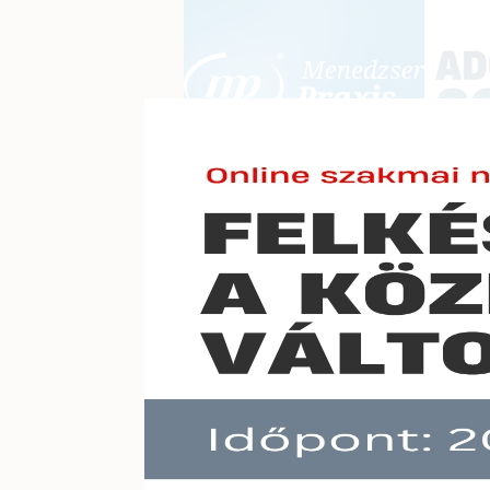
BEJELENTKEZÉS
KONFERE
E-mail cím:
Jelszó:
Elfelejtett jelszó
Adóbe
Előfizetéseinkről
Még nem ügyfelünk?
A hír töb