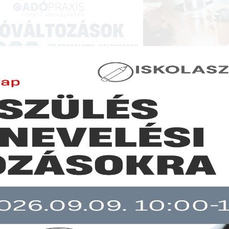
NCIÁK ÉS KÉPZÉSEK
|
SZAKKIADVÁNY BOLT
|
LEXPRAXIS
|
MENEDZSER 
GAZDASÁGI HÍREK
vallás 2019.
b mint 30 napja nem frissült!