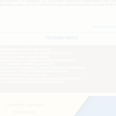
tő a NAV-hoz. Ha a felajánló az 1 százalékról rendelkező nyilatkozatot a NAV ügy
 benyújtani, akkor azt csak személyesen vagy meghatalmazottján keresztül teheti 
Szeretnék ilyen h
TOVÁBBI HÍREK
tő külföldi biztosítási jogviszonya
lt autó értékesítésével összefüggő áfa kérdések
dnak az özvegyi nyugdíj feltételei
 vállalkozókat érintő újdonság a 2025-ös bevallásnál
ós csomagolási rendelet augusztustól
dott számlákra vonatkozó adatszolgáltatási kötelezettség
eskedelem: kötelező elállási funkció júniustól
zeti áfa esetén áfa levonási jog
i adókedvezmény súlyosan fogyatékos eltartottak után
ás és számlázás külföldi megrendelő esetén
Cégünkről, kapcsolat
Impresszum