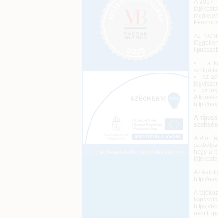
A 2017. 
tájékozta
megjelen
Pénzmosá
Az NGM r
függetl
típusszab
• a köny
szolgált
• az adó
jogviszon
• az ing
A típussz
http://n
A típuss
segítség
A Pmt. é
szabályz
hogy a b
Legkeresettebb jogszabályok >>
tájékozta
Az átdol
http://n
A tájékoz
kapcsolat
https://
nem E-pap