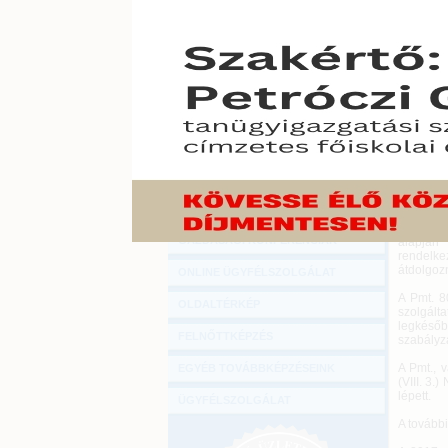
Hírlevél
A Nemze
ONLINE KÖZVETÍTÉSEK
pénzmosá
pénzügy
köteleze
KÖNYVELŐI TOVÁBBKÉPZÉSEK
2018. janu
DIGITÁLIS TERMÉKEK
2017. jú
megakadá
TANÁCSADÁS
Biztonsá
2017. évi
GAZDASÁGI SZAKKÖNYVEK
A Pmt. és
GAZDASÁGI FOLYÓIRATOK
körébe ta
lehetővé
GAZDASÁGI KONFERENCIÁK
alapján
rendelke
átdolgozn
ONLINE ÜGYFÉLSZOLGÁLAT
A Pmt. 8
OLDALTÉRKÉP
szolgált
legkésőb
FELNŐTTKÉPZÉS
szabályza
A Pmt., v
EGYÉB TOVÁBBKÉPZÉSEINK
(VIII. 3.
lépett.
ÜGYFÉLSZOLGÁLAT
A tovább