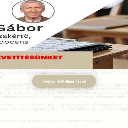
ti Adó- és Vámhivatal honlapján megjelentek azok a típusszabályzato
s és a terrorizmus finanszírozásának megelőzéséről és megakadályozásáról
i és vagyoni korlátozó intézkedések végrehajtásáról szóló törvénye
ttségek teljesítésére vonatkozó belső szabályzatok átdolgozásához szükséges
ár 16.
nius 26-án lépett hatályba a pénzmosás és a terrorizmus finanszírozása meg
lyozásáról szóló 2017. évi LIII. törvény (a továbbiakban: Pmt.) és az Európai U
gi Tanácsa által elrendelt pénzügyi és vagyoni korlátozó intézkedések végrehaj
 LII. törvény (a továbbiakban: Kit.).
 a Kit. is előírta, hogy a szolgáltatók a törvényi rendelkezésekben meghatározott k
rtozó feladatok teljesítésére kötelesek belső szabályzatot készíteni. A törvényi
 teszik, hogy a Kit. rendelkezései szerint készítendő belső szabályzat részét k
 elkészített belső szabályzatnak. Ennek megfelelően nem szükséges két s
zni, de mindenképpen szükséges a korábbi Pmt. alapján elkészített belső 
i.
Regisztrálok díjmentesen
0. § (1) bekezdése előírta, hogy a Pmt. hatálybalépésekor, tehát 2017. június
ató köteles a belső szabályzatát az ún. felügyeleti útmutató kiadását követő 90
b 2017. szeptember 30. napjáig a Pmt. rendelkezéseinek megfelelően átdolgozn
t átdolgozásának megtörténtéről a felügyeletet ellátó szervet írásban tájékoztatni.
alamint a Kit. alapján elkészítendő belső szabályzat kötelező tartalmi elemeiről 
) NGM rendelet 2017. augusztus 3-án kihirdetésre került, és a kihirdetést követő nap
i részletszabályokról szóló NGM rendelet azonban váratott magára.