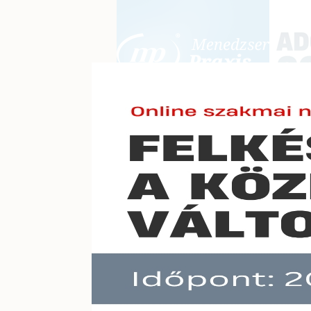
BEJELENTKEZÉS
KONFERE
E-mail cím:
Jelszó:
Elfelejtett jelszó
Megjel
Előfizetéseinkről
típuss
Még nem ügyfelünk?
A hír töb