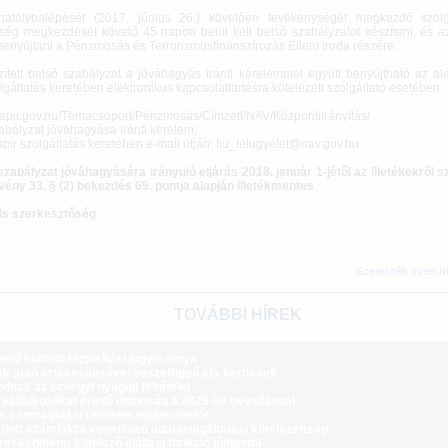
hatálybalépését (2017. június 26.) követően tevékenységét megkezdő szolg
ség megkezdését követő 45 napon belül kell belső szabályzatot készíteni, és a
benyújtani a Pénzmosás és Terrorizmusfinanszírozás Elleni Iroda részére.
zített belső szabályzat a jóváhagyás iránti kérelemmel együtt benyújtható az al
lgáltatás keretében elektronikus kapcsolattartásra kötelezett szolgáltató esetében:
epapir.gov.hu/Témacsoport/Pénzmosás/Címzett/NAV/KözpontiIrányítás/
abályzat jóváhagyása iránti kérelem;
ír szolgáltatás keretében e-mail útján: fiu_felugyelet@nav.gov.hu.
szabályzat jóváhagyására irányuló eljárás 2018. január 1-jétől az illetékekről s
rvény 33. § (2) bekezdés 69. pontja alapján illetékmentes
.
is szerkesztőség
Szeretnék ilyen h
TOVÁBBI HÍREK
tő külföldi biztosítási jogviszonya
lt autó értékesítésével összefüggő áfa kérdések
dnak az özvegyi nyugdíj feltételei
 vállalkozókat érintő újdonság a 2025-ös bevallásnál
ós csomagolási rendelet augusztustól
dott számlákra vonatkozó adatszolgáltatási kötelezettség
eskedelem: kötelező elállási funkció júniustól