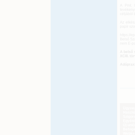
A Pmt. 
tevékeny
céljából 
Az elkés
papír szo
https://
Belső Sz
nem E-pap
A belső 
XCIII. tö
Adóprax
Ügyveze
Haszná
Szigoro
Egyéni
Új uni
Befoga
Webker