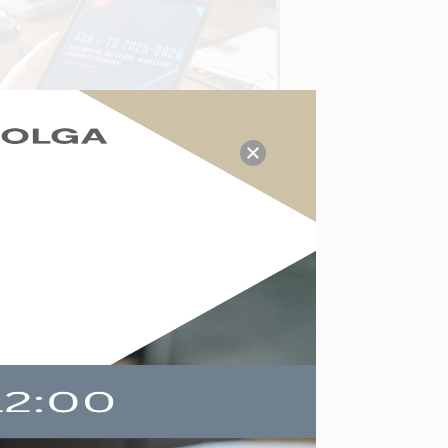
TUDÁS- ÉS VÁLASZKÖZPONT
Megválaszolt adózási, tb,
munkaügyi, számviteli
kérdések a mai napon:
14
Kérdezzen itt Ön is!
AKTUÁLIS ESEMÉNYEK
Felkészülés a köznevelés
változásaira
Online
2026-09-09
Végelszámolás,