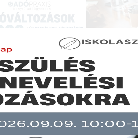
NCIÁK ÉS KÉPZÉSEK
|
SZAKKIADVÁNY BOLT
|
LEXPRAXIS
|
MENEDZSER 
GAZDASÁGI HÍREK
entek a pénzmosás elleni kötelezettségek teljesítéséhez a
zabályzatok
b mint 30 napja nem frissült!