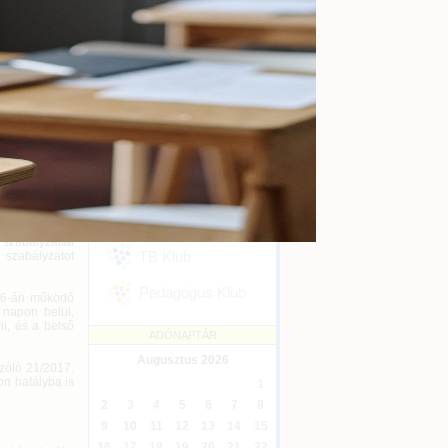
kényszertörlés
Online
2026-09-16
k, amelyek a
, valamint a
Ügyvédi kreditontok
kben előírt
Online
2026-12-31
ek.
Eseménykövetés
előzéséről és
SZAKMAI KLUBJAINK
nió és az ENSZ
tásáról szóló
Áfa Klub
ötelezettségek
 rendelkezések
Könyvelői Klub
épezze a Pmt.
zabályzattal
TB Klub
szabályzatot
Pedagógus Klub
 26-án működő
 napon belül,
i, és a belső
ADÓNAPTÁR
Augusztus
2026
szóló 21/2017.
on hatályba is
1
2
3
4
5
6
7
8
9
10
11
12
13
14
15
16
17
18
19
20
21
22