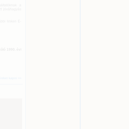
áltatóknak a
zt jóváhagyás
ábbi linken E-
zóló 1990. évi
íreket kapni >>