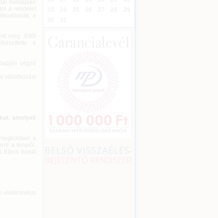
tal honlapján
tot a rendelet
23
24
25
26
27
28
29
jékoztassák a
30
31
nt meg. Ettől
készítette a
alapján végző
e vállalkozási
okat, amelyek
 megküldeni a
ról a tényről,
Elleni Irodát
n elektronikus