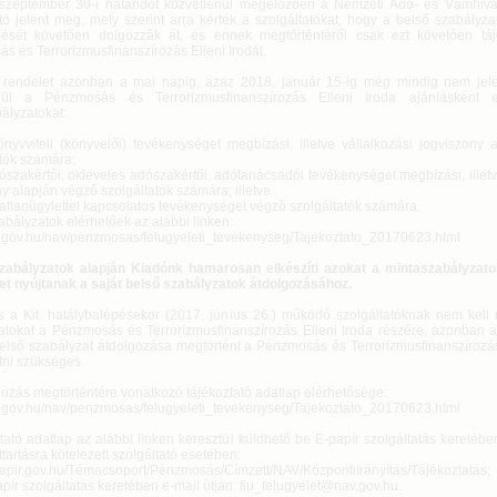
szeptember 30-i határidőt közvetlenül megelőzően a Nemzeti Adó- és Vámhiva
tó jelent meg, mely szerint arra kérték a szolgáltatókat, hogy a belső szabályza
ését követően dolgozzák át, és ennek megtörténtéről csak ezt követően tá
s és Terrorizmusfinanszírozás Elleni Irodát.
endelet azonban a mai napig, azaz 2018. január 15-ig még mindig nem jele
enül a Pénzmosás és Terrorizmusfinanszírozás Elleni Iroda ajánlásként el
ályzatokat:
vviteli (könyvelői) tevékenységet megbízási, illetve vállalkozási jogviszony 
atók számára;
szakértői, okleveles adószakértői, adótanácsadói tevékenységet megbízási, illetv
y alapján végző szolgáltatók számára; illetve
atlanügylettel kapcsolatos tevékenységet végző szolgáltatók számára.
abályzatok elérhetőek az alábbi linken:
av.gov.hu/nav/penzmosas/felugyeleti_tevekenyseg/Tajekoztato_20170623.html
zabályzatok alapján Kiadónk hamarosan elkészíti azokat a mintaszabályzat
et nyújtanak a saját belső szabályzatok átdolgozásához.
s a Kit. hatálybalépésekor (2017. június 26.) működő szolgáltatóknak nem kell
atokat a Pénzmosás és Terrorizmusfinanszírozás Elleni Iroda részére, azonban ar
első szabályzat átdolgozása megtörtént a Pénzmosás és Terrorizmusfinanszírozás 
tni szükséges.
gozás megtörténtére vonatkozó tájékoztató adatlap elérhetősége:
av.gov.hu/nav/penzmosas/felugyeleti_tevekenyseg/Tajekoztato_20170623.html
tató adatlap az alábbi linken keresztül küldhető be E-papír szolgáltatás keretébe
tartásra kötelezett szolgáltató esetében:
epapir.gov.hu/Témacsoport/Pénzmosás/Címzett/NAV/KözpontiIrányítás/Tájékoztatás;
ír szolgáltatás keretében e-mail útján: fiu_felugyelet@nav.gov.hu.