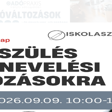
NCIÁK ÉS KÉPZÉSEK
|
SZAKKIADVÁNY BOLT
|
LEXPRAXIS
|
MENEDZSER 
GAZDASÁGI HÍREK
ztusban emelkedett a beszerzésimenedzser-index
b mint 30 napja nem frissült!