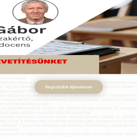
zésimenedzser-index szezonálisan kiigazított augusztusi értéke 50,7 pontra
 49,9-ről, a megkérdezettek összességében kedvezőbben értékelték 
okat, mint egy hónappal korábban - jelentette kedden a Magyar Logisztikai, 
zési Társaság (MLBKT).
ptember 01.
zésimenedzser-index összetett mutatószám, 50 százalék feletti értéke a fe
ségek fellendülésére, 50 százalék alatti értéke a recesszió irányába való elmozd
100 feldolgozóipari vállalat beszerzésért felelős vezetői körében havi rendszeres
s információgyűjtésen alapul.
i években augusztus rendszerint átlag feletti értéket mutatott, de az id
nyabb augusztusi adat 1995. óta, tette hozzá a jelentés.
és értékelése romlott az előző hónaphoz képest és az elmúlt húsz évben egysz
l alacsonyabb augusztusi értéket.
ndelések indexe viszont emelkedett július óta, és a kilencedik legmagasabb augu
lmúlt húsz közül.
oztatás indexe is a növekedést a visszaesésétől elválasztó 50 pont felett maradt,
el - egy éve folyamatos emelkedést jelez. Értéke magasabb lett júliushoz képest,
Regisztrálok díjmentesen
abb augusztusi 1995 óta.
ási átfutási idő augusztusban hosszabb lett júliushoz képest, de a növekedés mér
 index az elmúlt 6 évben hatvanhatszor volt 50,0 pont alatt, utoljára 2013 márci
n volt 50,0 pont felett az érték.
lt készletek két hónap bővülés után második hónapja szűkültek. Az idei augusz
sz év átlaga alatti, és a negyedik legkisebb augusztusi.
rzési mennyiség indexének értéke csökkent júliushoz képest, és egyúttal
ését is jelzi. A mostani érték a második legalacsonyabb augusztusi adat és elma
 átlagától. A beszerzett mennyiség két hónapig nőtt mindössze, május-júniusba
következett.
zési áraknál augusztusban csökkent az index értéke, ezzel négy hónap növeke