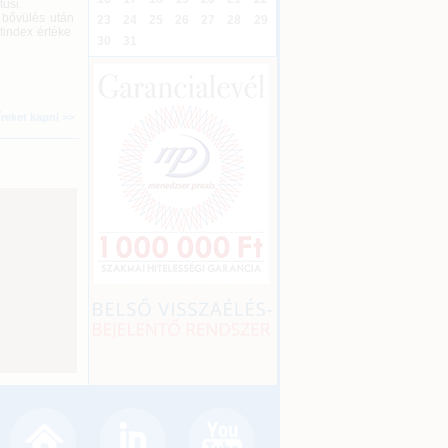
usi.
 bővülés után
23
24
25
26
27
28
29
tindex értéke
30
31
íreket kapni >>