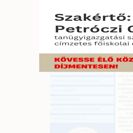
Hírlevél
A beszer
ONLINE KÖZVETÍTÉSEK
júliusi
folyamat
Készlete
KÖNYVELŐI TOVÁBBKÉPZÉSEK
2015. sze
DIGITÁLIS TERMÉKEK
A beszer
tevékeny
TANÁCSADÁS
felmérés 
kérdőíve
GAZDASÁGI SZAKKÖNYVEK
A korább
legalacso
GAZDASÁGI FOLYÓIRATOK
A termel
az ideiné
GAZDASÁGI KONFERENCIÁK
Az új re
nőtt az e
A foglalk
ONLINE ÜGYFÉLSZOLGÁLAT
kivételév
legmagas
OLDALTÉRKÉP
A szállít
enyhe. Az
FELNŐTTKÉPZÉS
áprilisába
A vásáro
elmúlt hú
EGYÉB TOVÁBBKÉPZÉSEINK
A besze
visszaes
ÜGYFÉLSZOLGÁLAT
három év
szűkülés 
A beszer