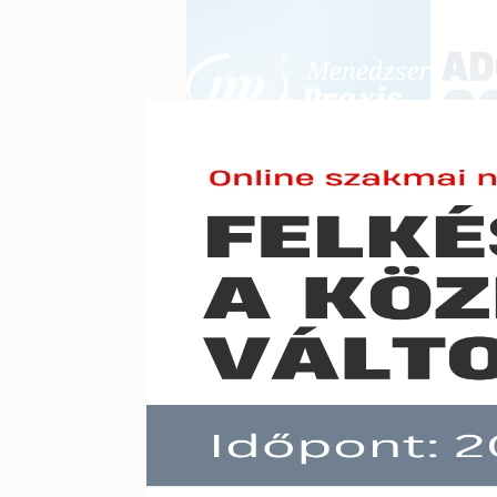
BEJELENTKEZÉS
KONFERE
E-mail cím:
Jelszó:
Elfelejtett jelszó
Augus
Előfizetéseinkről
Még nem ügyfelünk?
A hír töb