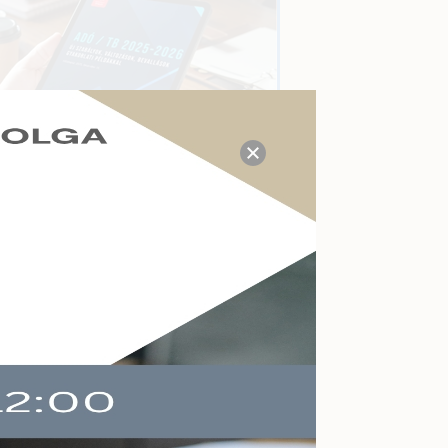
TUDÁS- ÉS VÁLASZKÖZPONT
Megválaszolt adózási, tb,
munkaügyi, számviteli
kérdések a mai napon:
14
Kérdezzen itt Ön is!
AKTUÁLIS ESEMÉNYEK
Felkészülés a köznevelés
változásaira
Online
2026-09-09
Végelszámolás,