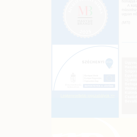
hónapja 
A külpia
másodszo
ugyan nőt
(MTI)
Ügyveze
Haszná
Szigoro
Egyéni
Új uni
Befoga
Webker
Különbö
Legkeresettebb jogszabályok >>
Család
Bevall