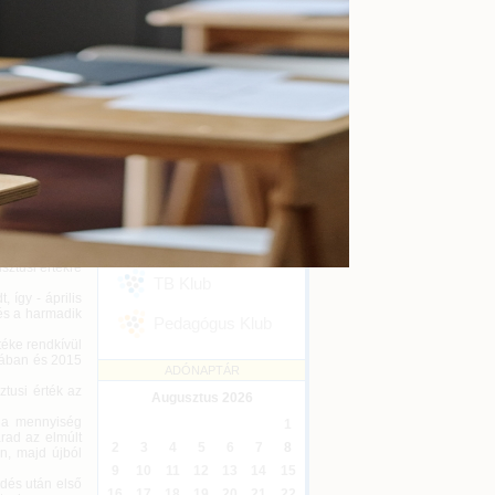
kényszertörlés
Online
2026-09-16
 emelkedett a
a gazdasági
Ügyvédi kreditontok
Beszerzési és
Online
2026-12-31
Eseménykövetés
ldolgozóipari
SZAKMAI KLUBJAINK
ulásra utal. A
séggel végzett
Áfa Klub
ei a negyedik
er sem mértek
Könyvelői Klub
sztusi értékre
TB Klub
 így - április
 és a harmadik
Pedagógus Klub
téke rendkívül
usában és 2015
ADÓNAPTÁR
tusi érték az
Augusztus
2026
 a mennyiség
1
rad az elmúlt
2
3
4
5
6
7
8
n, majd újból
9
10
11
12
13
14
15
dés után első
16
17
18
19
20
21
22