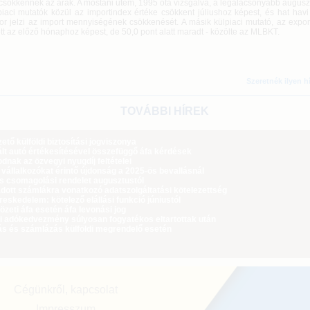
csökkennek az árak. A mostani ütem, 1995 óta vizsgálva, a legalacsonyabb auguszt
ci mutatók közül az importindex értéke csökkent júliushoz képest, és hat havi
r jelzi az import mennyiségének csökkenését. A másik külpiaci mutató, az expor
t az előző hónaphoz képest, de 50,0 pont alatt maradt - közölte az MLBKT.
Szeretnék ilyen h
TOVÁBBI HÍREK
tő külföldi biztosítási jogviszonya
lt autó értékesítésével összefüggő áfa kérdések
dnak az özvegyi nyugdíj feltételei
 vállalkozókat érintő újdonság a 2025-ös bevallásnál
ós csomagolási rendelet augusztustól
dott számlákra vonatkozó adatszolgáltatási kötelezettség
eskedelem: kötelező elállási funkció júniustól
zeti áfa esetén áfa levonási jog
i adókedvezmény súlyosan fogyatékos eltartottak után
ás és számlázás külföldi megrendelő esetén
Cégünkről, kapcsolat
Impresszum