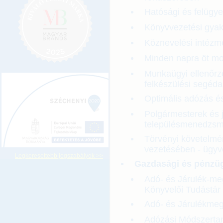
Hatósági és felügye
Könyvvezetési gyako
Köznevelési intézm
Minden napra öt m
Munkaügyi ellenőrzé
felkészülési segéd
Optimális adózás és 
Polgármesterek és j
településmenedzsm
Törvényi követelmé
vezetésében - ügyv
Legkeresettebb jogszabályok >>
Gazdasági és pénzüg
Adó- és Járulék-me
Könyvelői Tudástár
Adó- és Járulékmeg
Adózási Módszertan