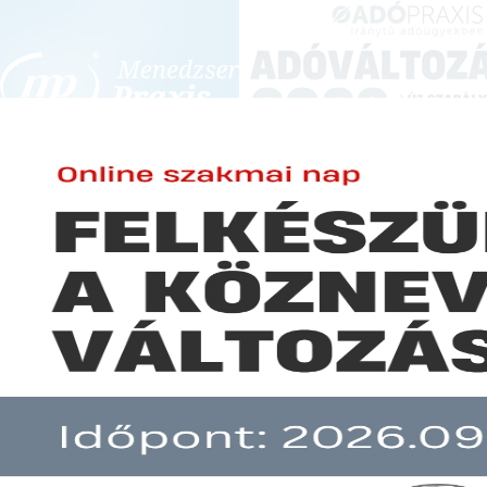
BEJELENTKEZÉS
KONFERENCIÁK ÉS KÉPZÉSEK
|
SZA
E-mail cím:
H
Jelszó:
Főoldal
Gazdasági konferenci
Elfelejtett jelszó
Gazdasági konferenciá
Előfizetéseinkről
Tájékoztatás kérése k
Még nem ügyfelünk?
Elfelejtett jelszó