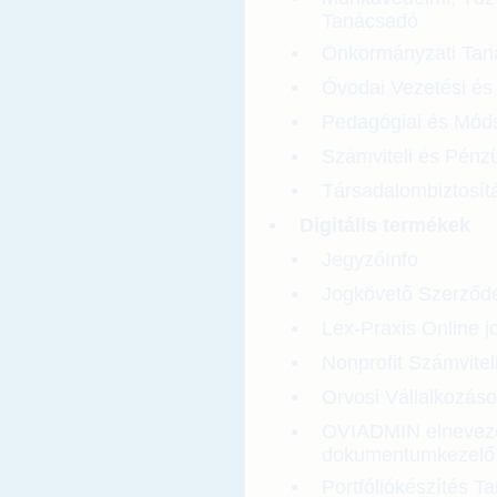
Tanácsadó
Önkormányzati Tan
Óvodai Vezetési és
Pedagógiai és Mód
Számviteli és Pénz
Társadalombiztosít
Digitális termékek
JegyzőInfo
Jogkövető Szerződ
Lex-Praxis Online j
Nonprofit Számvitel
Orvosi Vállalkozáso
OVIADMIN elnevezé
dokumentumkezelő 
Portfóliókészítés T