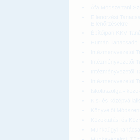
Áfa Módszertani S
Ellenőrzési Tanács
Ellenőrzésekre
Építőipari KKV Tan
Humán Tanácsadó
Intézményvezetői Ta
Intézményvezetői 
Intézményvezetői 
Intézményvezetői T
Iskolaszolga - közo
Kis- és középválla
Könyvelői Módszer
Közoktatási és Köz
Munkaügyi Tanács
Munkavédelmi, Tűz