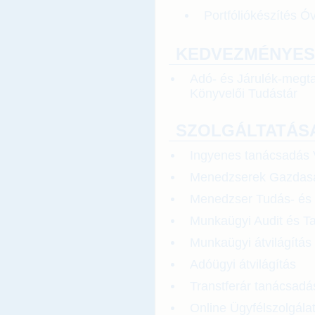
Portfóliókészítés
KEDVEZMÉNYES
Adó- és Járulék-megta
Könyvelői Tudástár
SZOLGÁLTATÁS
Ingyenes tanácsadás 
Menedzserek Gazdasá
Menedzser Tudás- és
Munkaügyi Audit és T
Munkaügyi átvilágítás
Adóügyi átvilágítás
Transtferár tanácsadá
Online Ügyfélszolgála