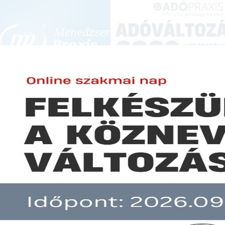
BEJELENTKEZÉS
KONFERENCIÁK ÉS KÉPZÉSEK
|
SZA
E-mail cím:
Nincs ilyen termék!
Jelszó:
Elfelejtett jelszó
Előfizetéseinkről
Még nem ügyfelünk?