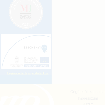
Legkeresettebb jogszabályok >>
Cégünkről, kapcsola
Impresszum
ÁSZF