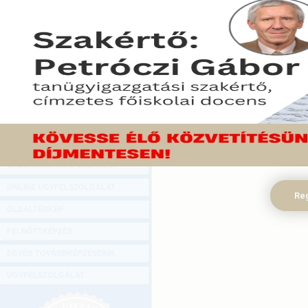
Hírlevél
ONLINE KÖZVETÍTÉSEK
KÖNYVELŐI TOVÁBBKÉPZÉSEK
DIGITÁLIS TERMÉKEK
TANÁCSADÁS
GAZDASÁGI SZAKKÖNYVEK
GAZDASÁGI FOLYÓIRATOK
GAZDASÁGI KONFERENCIÁK
ONLINE ÜGYFÉLSZOLGÁLAT
Reg
OLDALTÉRKÉP
FELNŐTTKÉPZÉS
EGYÉB TOVÁBBKÉPZÉSEINK
ÜGYFÉLSZOLGÁLAT