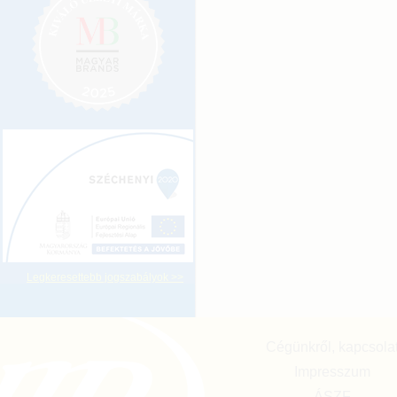
Legkeresettebb jogszabályok >>
Cégünkről, kapcsola
Impresszum
ÁSZF