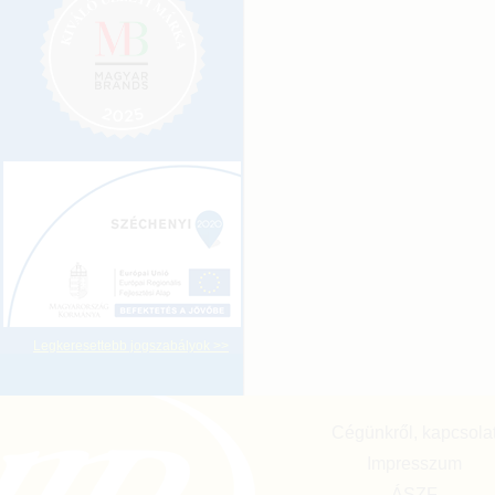
Legkeresettebb jogszabályok >>
Cégünkről, kapcsola
Impresszum
ÁSZF