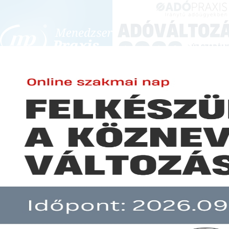
BEJELENTKEZÉS
KONFERENCIÁK ÉS KÉPZÉSEK
|
SZA
E-mail cím:
JOGSZABÁLYVÁL
Jelszó:
Elfelejtett jelszó
Termőföld ajándékozása haszon
Előfizetéseinkről
Még nem ügyfelünk?
A hír több mint 30 napja nem frissült!