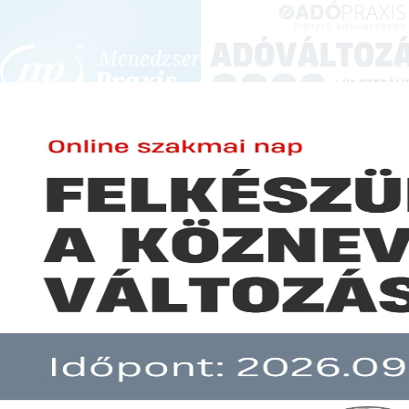
BEJELENTKEZÉS
KONFERENCIÁK ÉS KÉPZÉSEK
|
SZA
E-mail cím:
SZA
Jelszó:
Elfelejtett jelszó
Munkaruházati termék, mint köt
Előfizetéseinkről
Még nem ügyfelünk?
A hír több mint 30 napja nem frissült!