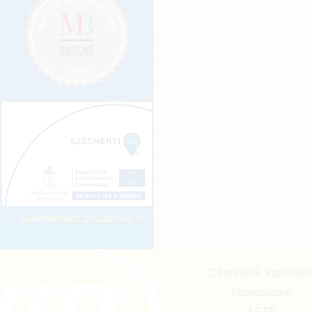
Legkeresettebb jogszabályok >>
Cégünkről, kapcsola
Impresszum
ÁSZF