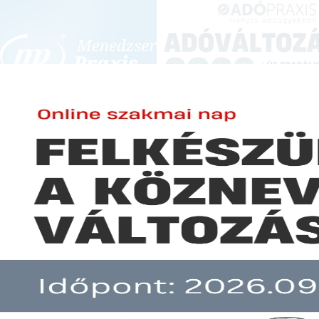
BEJELENTKEZÉS
KONFERENCIÁK ÉS KÉPZÉSEK
|
SZA
E-mail cím:
SZA
Jelszó:
Elfelejtett jelszó
Mit vonhatnak le a munkabérü
Előfizetéseinkről
Még nem ügyfelünk?
A hír több mint 30 napja nem frissült!