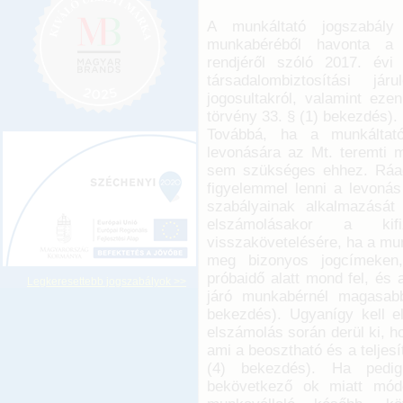
A munkáltató jogszabály
munkabéréből havonta a s
rendjéről szóló 2017. évi
társadalombiztosítási jár
jogosultakról, valamint eze
törvény 33. § (1) bekezdés).
Továbbá, ha a munkáltató
levonására az Mt. teremti m
sem szükséges ehhez. Ráad
figyelemmel lenni a levonás
szabályainak alkalmazását
elszámolásakor a kifi
visszakövetelésére, ha a mun
meg bizonyos jogcímeken, 
próbaidő alatt mond fel, és
Legkeresettebb jogszabályok >>
járó munkabérnél magasab
bekezdés). Ugyanígy kell el
elszámolás során derül ki, h
ami a beosztható és a teljesí
(4) bekezdés). Ha pedi
bekövetkező ok miatt módo