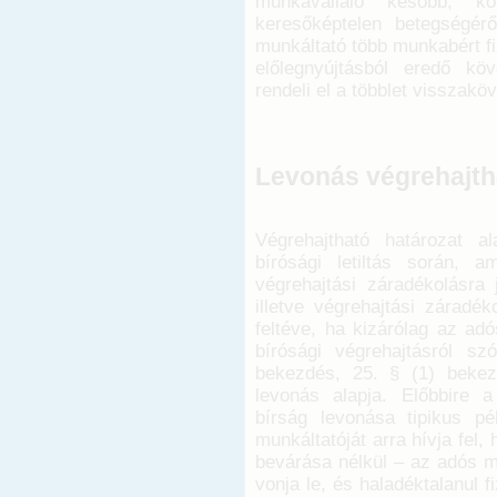
munkavállaló később, k
keresőképtelen betegségér
munkáltató több munkabért fiz
előlegnyújtásból eredő kö
rendeli el a többlet visszakö
Levonás végrehajtha
Végrehajtható határozat a
bírósági letiltás során, am
végrehajtási záradékolásra j
illetve végrehajtási záradék
feltéve, ha kizárólag az ad
bírósági végrehajtásról sz
bekezdés, 25. § (1) bekez
levonás alapja. Előbbire a
bírság levonása tipikus p
munkáltatóját arra hívja fel
bevárása nélkül – az adós m
vonja le, és haladéktalanul f