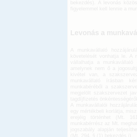
bekezdés). A levonás közös
figyelemmel kell lennie a mu
Levonás a munkavál
A munkavállaló hozzájárul
követelését vonhatja le. A
vállalhatja a munkavállaló 
amelynek nem ő a jogosult
kivétel van, a szakszerve
munkavállaló írásban ké
munkabéréből a szakszerveze
megjelölt szakszervezet jav
tagdíjfizetés önkéntességéről
A munkavállalói hozzájárul
egy mértékbeli korlátja, mi
erejéig történhet (Mt. 1
munkabérrész az Mt. meghatá
jogszabály alapján teljesí
(Mt. 294. § (1) bekezdés j)