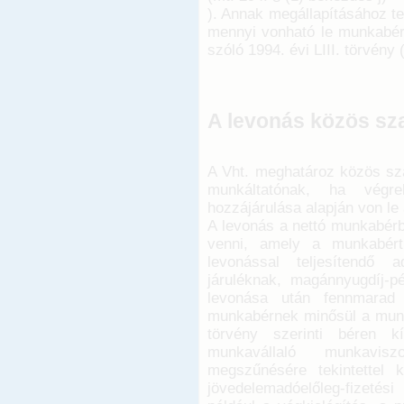
). Annak megállapításához te
mennyi vonható le munkabéréb
szóló 1994. évi LIII. törvény 
A levonás közös sz
A Vht. meghatároz közös sza
munkáltatónak, ha végre
hozzájárulása alapján von l
A levonás a nettó munkabérbő
venni, amely a munkabért 
levonással teljesítendő a
járuléknak, magánnyugdíj-pé
levonása után fennmarad 
munkabérnek minősül a munká
törvény szerinti béren kí
munkavállaló munkavis
megszűnésére tekintettel ki
jövedelemadóelőleg-fizetési