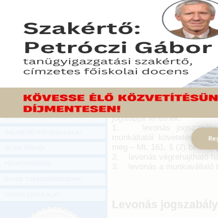
Hírlevél
Mivel a legtöbb munkavá
ONLINE KÖZVETÍTÉSEK
rendszeres bevételét, 
garanciális szabályoknak
KÖNYVELŐI TOVÁBBKÉPZÉSEK
alkalmazni kell. Az aláb
DIGITÁLIS TERMÉKEK
mértékét és módját tekintjü
TANÁCSADÁS
2022. január 11.
GAZDASÁGI SZAKKÖNYVEK
A munka törvénykönyvéről sz
GAZDASÁGI FOLYÓIRATOK
161. § (1)-(2) bekezdései
jogalapjai lehetnek:
GAZDASÁGI KONFERENCIÁK
1. levonás jogszabály al
ONLINE ÜGYFÉLSZOLGÁLAT
munkáltatói követelés levon
Reg
meg – Mt. 161. § (2) bek. b) 
OLDALTÉRKÉP
2. levonás végrehajtható ha
FELNŐTTKÉPZÉS
3. levonás a munkavállaló h
EGYÉB TOVÁBBKÉPZÉSEINK
ÜGYFÉLSZOLGÁLAT
Levonás jogszabály