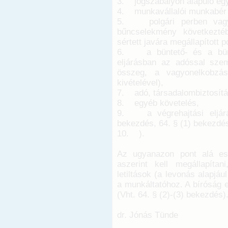
3. jogszabályon alapuló egyé
4. munkavállalói munkabér é
5. polgári perben vagy 
bűncselekmény következté
sértett javára megállapított po
6. a büntető- és a büntet
eljárásban az adóssal szem
összeg, a vagyonelkobzás
kivételével),
7. adó, társadalombiztosítá
8. egyéb követelés,
9. a végrehajtási eljárás
bekezdés, 64. § (1) bekezdé
10. ).
Az ugyanazon pont alá eső
aszerint kell megállapíta
letiltások (a levonás alapjáu
a munkáltatóhoz. A bíróság et
(Vht. 64. § (2)-(3) bekezdés)
dr. Jónás Tünde