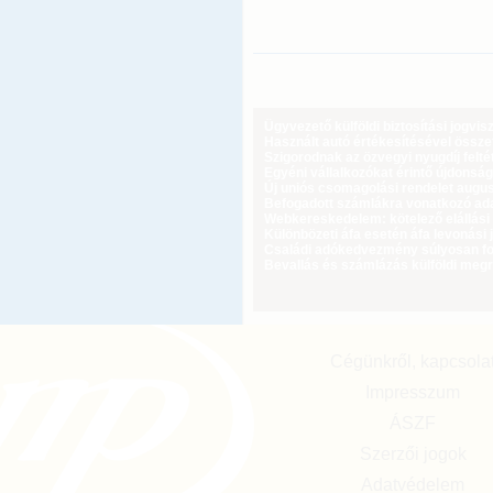
Ügyvezető külföldi biztosítási jogvi
Használt autó értékesítésével össz
Szigorodnak az özvegyi nyugdíj feltét
Egyéni vállalkozókat érintő újdonság
Új uniós csomagolási rendelet augus
Befogadott számlákra vonatkozó adat
Webkereskedelem: kötelező elállási 
Különbözeti áfa esetén áfa levonási 
Családi adókedvezmény súlyosan fog
Bevallás és számlázás külföldi meg
Cégünkről, kapcsola
Impresszum
ÁSZF
Szerzői jogok
Adatvédelem