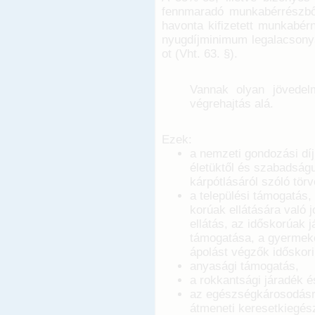
fennmaradó munkabérrészből
havonta kifizetett munkabér
nyugdíjminimum legalacsony
ot (Vht. 63. §).
Vannak olyan jövedel
végrehajtás alá.
Ezek:
a nemzeti gondozási díj
életüktől és szabadságuk
kárpótlásáról szóló törv
a települési támogatás, 
korúak ellátására való 
ellátás, az időskorúak 
támogatása, a gyermekek
ápolást végzők időskor
anyasági támogatás,
a rokkantsági járadék é
az egészségkárosodásra 
átmeneti keresetkiegész