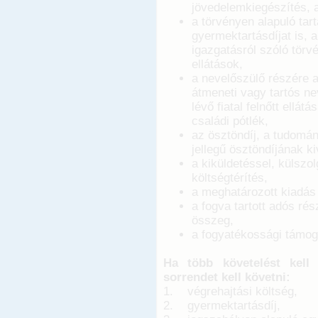
jövedelemkiegészítés, 
a törvényen alapuló tart
gyermektartásdíjat is,
igazgatásról szóló tör
ellátások,
a nevelőszülő részére a
átmeneti vagy tartós ne
lévő fiatal felnőtt ellát
családi pótlék,
az ösztöndíj, a tudomá
jellegű ösztöndíjának ki
a kiküldetéssel, külszo
költségtérítés,
a meghatározott kiadás
a fogva tartott adós rés
összeg,
a fogyatékossági támoga
Ha több követelést kell
sorrendet kell követni:
1. végrehajtási költség,
2. gyermektartásdíj,