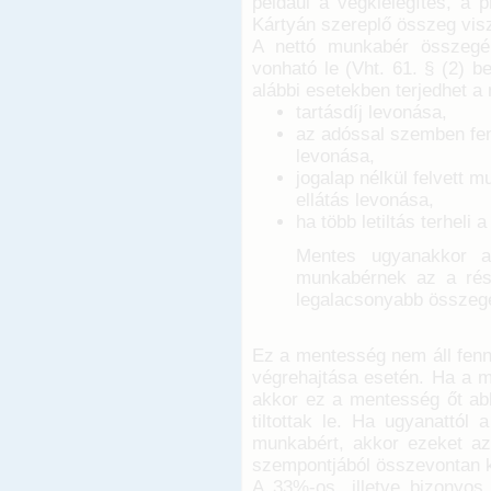
például a végkielégítés, a 
Kártyán szereplő összeg vis
A nettó munkabér összegéb
vonható le (Vht. 61. § (2) b
alábbi esetekben terjedhet 
tartásdíj levonása,
az adóssal szemben fen
levonása,
jogalap nélkül felvett 
ellátás levonása,
ha több letiltás terheli
Mentes ugyanakkor a 
munkabérnek az a rés
legalacsonyabb összegé
Ez a mentesség nem áll fenn 
végrehajtása esetén. Ha a m
akkor ez a mentesség őt abb
tiltottak le. Ha ugyanattól
munkabért, akkor ezeket az
szempontjából összevontan ke
A 33%-os, illetve bizonyo