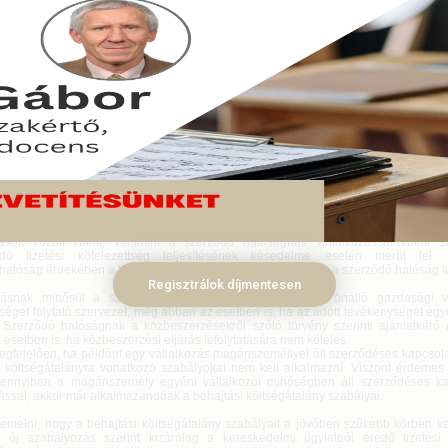
 a behajtási költségátalány szabályozása, a szabályok kikerültek a Ptk. rendelk
ó törvény tartalmazza az átalakult szabályokat. Az új szabályozás legfontosa
 jár automatikusan a jogosultnak a behajtási költségátalány, ha a jogosult ig
en követelését érvényesítenie kell.
us 12.
ási költségátalány szabályai a kereskedelmi ügyletekhez kapcsolódó késedelmes fi
ől szóló 2011. február 16-i 2011/7/EU irányelv alapján kerültek a magyar jogi sza
elsődleges célja, hogy a gazdasági életben a fizetési fegyelmet erősítse, mivel gya
azdasági szereplők egymás közötti, illetve a gazdasági szereplők és a velük szer
kereskedelmi ügyletekben a fizetési kötelezettség teljesítésére gyakran jelentő
abályozásban a behajtási költségátalány alapvető tartalma nem változott, mivel v
zások között kötött, valamint a szerződő hatóságnak vállalkozással kötött 
ódó fizetési kötelezettség teljesítésének késedelme esetén merül fel
hatóság érdekében a törvény meghatározza a vállalkozás és a szerződő hatóság f
Regisztrálok díjmentesen
ozásnak minősül a szerződő hatóságnak nem minősülő, önálló gazdasági 
séget folytató szervezet, még abban az esetben is, ha az adott tevékenységet eg
. Szerződő hatóságnak a közbeszerzésekről szóló törvény szerinti ajánlatkérő
esetben is, ha közbeszerzési eljárás lefolytatására nem köteles.
gfelelően, ha például egy vállalkozás magánszeméllyel áll szerződéses kapcsola
i költségátalányra vonatkozó szabályokat nem kell alkalmazni. Viszont érdemes
ennyiben a magánszemély egyéni vállalkozói minőségben áll szerződéses ka
ással, akkor már alkalmazandóak a behajtási költségátalány szabályai.
iemelni, hogy a behajtási költségátalány szabályait a jövőben szűkebb körben ke
 új szabályozás szerint kizárólag a kereskedelmi ügyletből eredő fizetési 