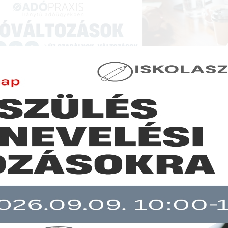
NCIÁK ÉS KÉPZÉSEK
|
SZAKKIADVÁNY BOLT
|
LEXPRAXIS
|
MENEDZSER 
SZAKMAI ÖSSZEFOGLALÓK
számítás a behajtási költségátalány életében
b mint 30 napja nem frissült!