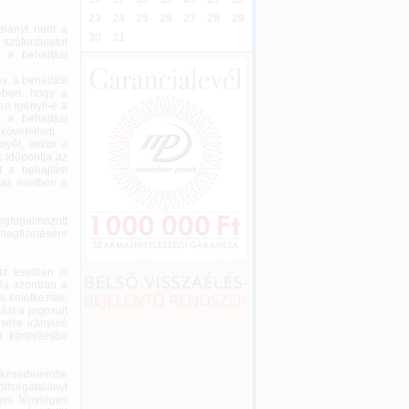
23
24
25
26
27
28
29
talányt nem a
30
31
 szófordulatot
” a behajtási
s, a behajtási
kében, hogy a
en igényli-e a
t a behajtási
követelheti.
ényét, akkor a
 időpontja az
t a behajtási
 az esetben a
megfogalmazott
 megfizetésére
az esetben is
 Ha azonban a
i keletkeztek,
ást a jogosult
ésére irányuló
 kártérítésbe
si késedelembe
ltségátalányt
gek tényleges