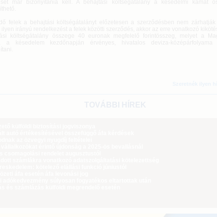
ését már bizonyítania kell. A behajtási költségátalány a késedelmi kamat ö
thető.
dő felek a behajtási költségátalányt előzetesen a szerződésben nem zárhatják
 ilyen irányú rendelkezést a felek közötti szerződés, akkor az erre vonatkozó kiköt
ási költségátalány összege 40 euronak megfelelő forintösszeg, melyet a M
, a késedelem kezdőnapján érvényes, hivatalos deviza-középárfolyama 
tani.
Szeretnék ilyen h
TOVÁBBI HÍREK
tő külföldi biztosítási jogviszonya
lt autó értékesítésével összefüggő áfa kérdések
dnak az özvegyi nyugdíj feltételei
 vállalkozókat érintő újdonság a 2025-ös bevallásnál
ós csomagolási rendelet augusztustól
dott számlákra vonatkozó adatszolgáltatási kötelezettség
eskedelem: kötelező elállási funkció júniustól
zeti áfa esetén áfa levonási jog
i adókedvezmény súlyosan fogyatékos eltartottak után
ás és számlázás külföldi megrendelő esetén