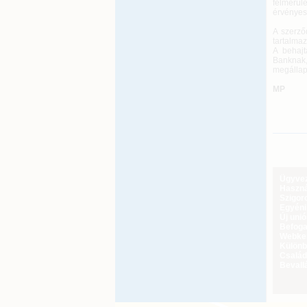
felmerül
érvényesí
A szerző
tartalmaz
A behajt
Banknak
megállapí
MP
Ügyveze
Haszná
Szigoro
Egyéni
Új uni
Befoga
Webker
Különbö
Család
Bevall