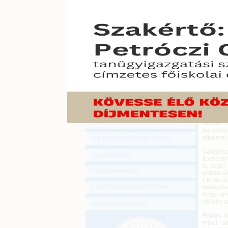
Hírlevél
Megújult
ONLINE KÖZVETÍTÉSEK
és önáll
hogy nem
akkor ez
KÖNYVELŐI TOVÁBBKÉPZÉSEK
2016. júni
DIGITÁLIS TERMÉKEK
A behajt
fellépésr
TANÁCSADÁS
irányelv 
hogy a g
GAZDASÁGI SZAKKÖNYVEK
közötti 
kerül sor.
GAZDASÁGI FOLYÓIRATOK
Az új sz
GAZDASÁGI KONFERENCIÁK
vállalko
kapcsol
alkalmaz
ONLINE ÜGYFÉLSZOLGÁLAT
Vállalk
OLDALTÉRKÉP
tevékeny
is végzi
FELNŐTTKÉPZÉS
abban az 
Ennek me
behajtás
EGYÉB TOVÁBBKÉPZÉSEINK
hogy am
vállalkoz
ÜGYFÉLSZOLGÁLAT
Fontos k
mivel az