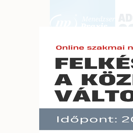
BEJELENTKEZÉS
KONFERE
E-mail cím:
Jelszó:
Elfelejtett jelszó
Új idő
Előfizetéseinkről
Még nem ügyfelünk?
A hír töb