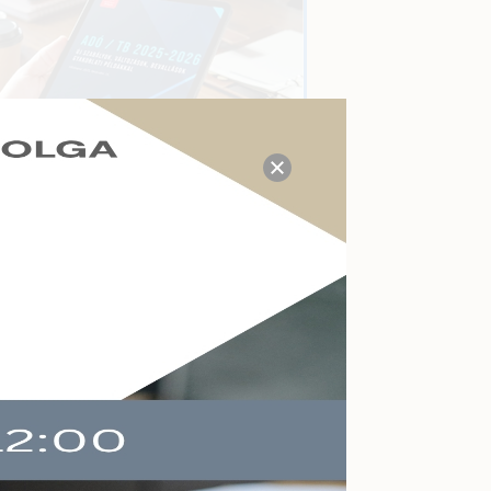
TUDÁS- ÉS VÁLASZKÖZPONT
Megválaszolt adózási, tb,
munkaügyi, számviteli
kérdések a mai napon:
21
Kérdezzen itt Ön is!
AKTUÁLIS ESEMÉNYEK
Felkészülés a köznevelés
változásaira
Online
2026-09-09
Végelszámolás,