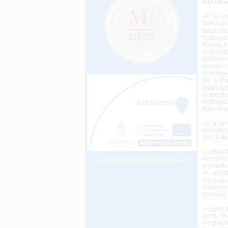
teljesíté
Az új sz
köteleze
tartalma
költségát
Fontos, h
költségá
kötelezet
behajtás
költségát
Ha a jog
köteleze
önkéntes
költségá
teljesítés
Az új tö
rendelkez
nem kötel
A behajt
követelh
Legkeresettebb jogszabályok >>
jogosult
és annak
kártérít
köteleze
azonban 
A jogosul
esett, t
meghalad