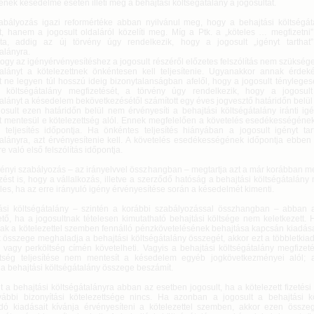
sének késedelme esetén illeti meg a behajtási költségátalány a jogosultat.
abályozás igazi reformértéke abban nyilvánul meg, hogy a behajtási költségá
tt, hanem a jogosult oldaláról közelíti meg. Míg a Ptk. a „köteles … megfizetni”
zta, addig az új törvény úgy rendelkezik, hogy a jogosult „igényt tarthat
alányra.
ogy az igényérvényesítéshez a jogosult részéről előzetes felszólítás nem szüksége
talányt a kötelezettnek önkéntesen kell teljesítenie. Ugyanakkor annak érde
t ne legyen túl hosszú ideig bizonytalanságban afelől, hogy a jogosult tényleges
i költségátalány megfizetését, a törvény úgy rendelkezik, hogy a jogosul
alányt a késedelem bekövetkezésétől számított egy éves jogvesztő határidőn belül 
osult ezen határidőn belül nem érvényesíti a behajtási költségátalány iránti ig
tt mentesül e kötelezettség alól. Ennek megfelelően a követelés esedékességének
 teljesítés időpontja. Ha önkéntes teljesítés hiányában a jogosult igényt tar
talányra, azt érvényesítenie kell. A követelés esedékességének időpontja ebben
re való első felszólítás időpontja.
rvényi szabályozás – az irányelvvel összhangban – megtartja azt a már korábban 
ést is, hogy a vállalkozás, illetve a szerződő hatóság a behajtási költségátalány
es, ha az erre irányuló igény érvényesítése során a késedelmét kimenti.
ási költségátalány – szintén a korábbi szabályozással összhangban – abban 
ető, ha a jogosultnak tételesen kimutatható behajtási költsége nem keletkezett.
nak a kötelezettel szemben fennálló pénzkövetelésének behajtása kapcsán kiadása
 összege meghaladja a behajtási költségátalány összegét, akkor ezt a többletkiad
és vagy perköltség címén követelheti. Vagyis a behajtási költségátalány megfizet
ttség teljesítése nem mentesít a késedelem egyéb jogkövetkezményei alól; a
a behajtási költségátalány összege beszámít.
t a behajtási költségátalányra abban az esetben jogosult, ha a kötelezett fizeté
ovábbi bizonyítási kötelezettsége nincs. Ha azonban a jogosult a behajtási kö
ó kiadásait kívánja érvényesíteni a kötelezettel szemben, akkor ezen össze