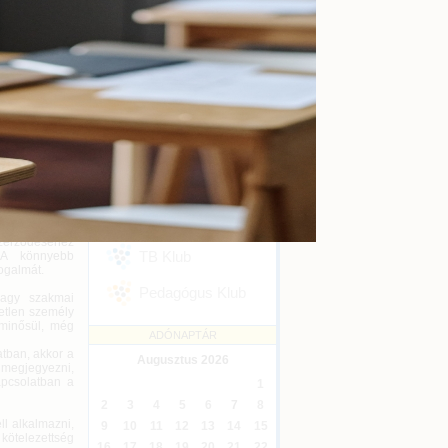
kényszertörlés
Online
2026-09-16
ezései közül,
bb újdonsága,
Ügyvédi kreditontok
ényt tart rá,
Online
2026-12-31
Eseménykövetés
zetések elleni
SZAKMAI KLUBJAINK
bályozásba. Az
kori probléma,
ződő hatóságok
Áfa Klub
s késedelemmel
Könyvelői Klub
áltozatlanul a
szerződéséhez
TB Klub
. A könnyebb
ogalmát.
Pedagógus Klub
vagy szakmai
yetlen személy
 minősül, még
ADÓNAPTÁR
tban, akkor a
Augusztus
2026
 megjegyezni,
pcsolatban a
1
2
3
4
5
6
7
8
ll alkalmazni,
9
10
11
12
13
14
15
kötelezettség
16
17
18
19
20
21
22