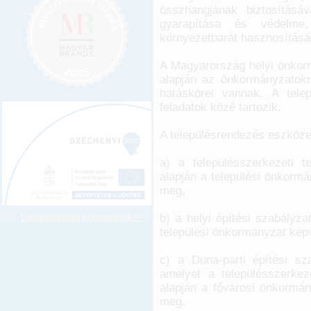
összhangjának biztosításáv
gyarapítása és védelme
környezetbarát hasznosításá
A Magyarország helyi önkorm
alapján az önkormányzatokna
hatáskörei vannak. A telep
feladatok közé tartozik.
A településrendezés eszköze
a) a településszerkezeti te
alapján a települési önkormán
meg,
b) a helyi építési szabályza
Legkeresettebb jogszabályok >>
települési önkormányzat képvi
c) a Duna-parti építési sza
amelyet a településszerkez
alapján a fővárosi önkormány
meg.