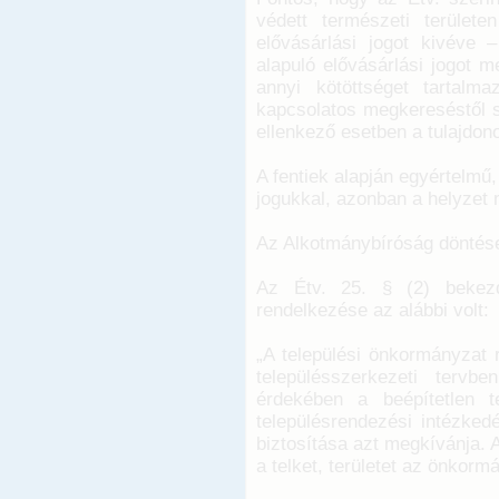
védett természeti terület
elővásárlási jogot kivéve 
alapuló elővásárlási jogot 
annyi kötöttséget tartalm
kapcsolatos megkereséstől sz
ellenkező esetben a tulajdon
A fentiek alapján egyértelmű
jogukkal, azonban a helyzet
Az Alkotmánybíróság döntés
Az Étv. 25. § (2) bekezd
rendelkezése az alábbi volt:
„A települési önkormányzat r
településszerkezeti tervb
érdekében a beépítetlen te
településrendezési intézkedé
biztosítása azt megkívánja. A
a telket, területet az önkorm