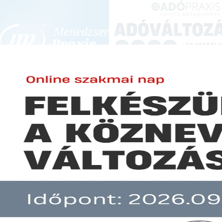
BEJELENTKEZÉS
KONFERENCIÁK ÉS KÉPZÉSEK
|
SZA
E-mail cím:
SZA
Jelszó:
Elfelejtett jelszó
Van-e az építési törvény alapj
Előfizetéseinkről
Még nem ügyfelünk?
A hír több mint 30 napja nem frissült!