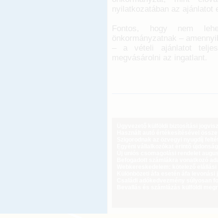
nyilatkozatában az ajánlatot 
Fontos, hogy nem lehet
önkormányzatnak – amennyiben
– a vételi ajánlatot telj
megvásárolni az ingatlant.
Ügyvezető külföldi biztosítási jogvi
Használt autó értékesítésével össz
Szigorodnak az özvegyi nyugdíj feltét
Egyéni vállalkozókat érintő újdonság
Új uniós csomagolási rendelet augus
Befogadott számlákra vonatkozó adat
Webkereskedelem: kötelező elállási 
Különbözeti áfa esetén áfa levonási 
Családi adókedvezmény súlyosan fog
Bevallás és számlázás külföldi meg