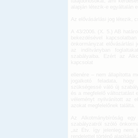
tulajdonosokat, ami kérdése
alapján létezik-e egyáltalán e
Az elővásárlási jog létezik,
A 43/2006. (X. 5.) AB határoz
bekezdésével kapcsolatban
önkormányzat elővásárlási j
az indítványban foglalta
szabályaiba. Ezért az Alk
kapcsolat
ellenére – nem állapította 
jogalkotó feladata, ho
szükségessé váló új szabály
és a megfelelő változtatást 
véleményt nyilvánított az e
azokat megfelelőnek találta.
Az Alkotmánybíróság egy
szabályzatról szóló önkormá
„az Étv. így jelenleg nem t
rendelettel történő alapításá