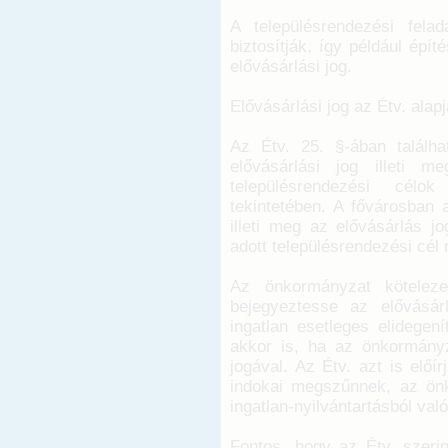
A településrendezési fela
biztosítják, így például épít
elővásárlási jog.
Elővásárlási jog az Étv. alap
Az Étv. 25. §-ában találh
elővásárlási jog illeti m
településrendezési célo
tekintetében. A fővárosban 
illeti meg az elővásárlás j
adott településrendezési cél 
Az önkormányzat kötelezet
bejegyeztesse az elővásárl
ingatlan esetleges elidegení
akkor is, ha az önkormányz
jogával. Az Étv. azt is előí
indokai megszűnnek, az önk
ingatlan-nyilvántartásból való
Fontos, hogy az Étv. szerin