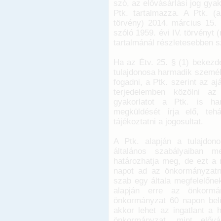
szó, az elővásárlási jog gya
Ptk. tartalmazza. A Ptk. (
törvény) 2014. március 15. n
szóló 1959. évi IV. törvényt (
tartalmánál részletesebben 
Ha az Étv. 25. § (1) bekezdés
tulajdonosa harmadik személy
fogadni, a Ptk. szerint az ajá
terjedelemben közölni az 
gyakorlatot a Ptk. is han
megküldését írja elő, teh
tájékoztatni a jogosultat.
A Ptk. alapján a tulajdono
általános szabályaiban m
határozhatja meg, de ezt a r
napot ad az önkormányzatn
szab egy általa megfelelőnek
alapján erre az önkormá
önkormányzat 60 napon belü
akkor lehet az ingatlant a 
önkormányzat, mint elővás