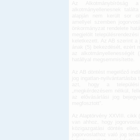
Az Alkotmánybíróság 
alkotmányellenesnek talál
alapján nem került sor ol
amellyel szemben jogorvoslat
önkormányzat rendelete hatá
megjelölt településrendezés
keletkezett. Az AB szerint a
ának (5) bekezdését, ezért m
az alkotmányellenességét 
hatállyal megsemmisítette.
Az AB döntést megelőző indít
jog ingatlan-nyilvántartásba
azt, hogy a települési
„megkérdezésem nélkül, fell
az elővásárlási jog bejegy
megfosztott”.
Az Alaptörvény XXVIII. cikk 
van ahhoz, hogy jogorvoslat
közigazgatási döntés ellen
jogorvoslathoz való jog tehát