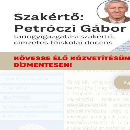
Hírlevél
Az építési törvény alapján 
ONLINE KÖZVETÍTÉSEK
illeti meg az építési sza
célok megvalósításához szü
KÖNYVELŐI TOVÁBBKÉPZÉSEK
hogy az adott ingatlan el
DIGITÁLIS TERMÉKEK
önkormányzatot, amely jo
megvenni az ingatlant. A
TANÁCSADÁS
azonban az derül ki, hogy 
vet fel.
GAZDASÁGI SZAKKÖNYVEK
GAZDASÁGI FOLYÓIRATOK
2016. április 13.
Településrendezési feladatok
GAZDASÁGI KONFERENCIÁK
ONLINE ÜGYFÉLSZOLGÁLAT
Az épített környezet alakít
Reg
törvény (Étv.) rögzíti, hogy
OLDALTÉRKÉP
a település tervszerű al
FELNŐTTKÉPZÉS
végrehajtási rendeletein
településrendezési felad
EGYÉB TOVÁBBKÉPZÉSEINK
településrendezés célja 
versenyképességének javítás
ÜGYFÉLSZOLGÁLAT
településszerkezet és a jó
érvényesítése az országos, a