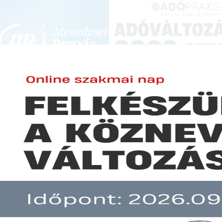
BEJELENTKEZÉS
KONFERENCIÁK ÉS KÉPZÉSEK
|
SZA
E-mail cím:
SZA
Jelszó:
Elfelejtett jelszó
Hogyan határozzunk a cafeteri
Előfizetéseinkről
Még nem ügyfelünk?
A hír több mint 30 napja nem frissült!