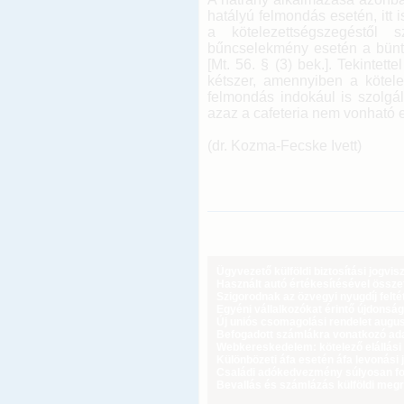
hatályú felmondás esetén, itt 
a kötelezettségszegéstől s
bűncselekmény esetén a bünte
[Mt. 56. § (3) bek.]. Tekintet
kétszer, amennyiben a kötel
felmondás indokául is szolgá
azaz a cafeteria nem vonható e
(dr. Kozma-Fecske Ivett)
Ügyvezető külföldi biztosítási jogvi
Használt autó értékesítésével össz
Szigorodnak az özvegyi nyugdíj feltét
Egyéni vállalkozókat érintő újdonság
Új uniós csomagolási rendelet augus
Befogadott számlákra vonatkozó adat
Webkereskedelem: kötelező elállási 
Különbözeti áfa esetén áfa levonási 
Családi adókedvezmény súlyosan fog
Bevallás és számlázás külföldi meg