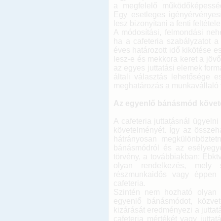
a megfelelő működőképessé
Egy esetleges igényérvényes
lesz bizonyítani a fenti feltét
A módosítási, felmondási neh
ha a cafeteria szabályzatot a
éves határozott idő kikötése 
lesz-e és mekkora keret a jöv
az egyes juttatási elemek for
általi választás lehetősége
meghatározás a munkavállaló v
Az egyenlő bánásmód követ
A cafeteria juttatásnál ügyel
követelményét. Így az összeha
hátrányosan megkülönböztetni
bánásmódról és az esélyegye
törvény, a továbbiakban: Ebkt
olyan rendelkezés, mely 
részmunkaidős vagy éppen 
cafeteria.
Szintén nem hozható olyan r
egyenlő bánásmódot, közvete
kizárását eredményezi a juttat
cafeteria mértékét vagy jutta