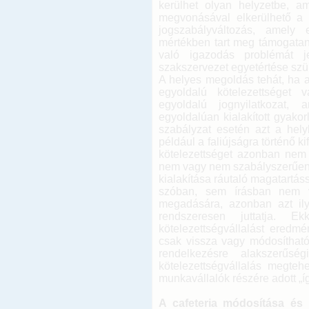
kerülhet olyan helyzetbe, a
megvonásával elkerülhető a l
jogszabályváltozás, amely
mértékben tart meg támogata
való igazodás problémát 
szakszervezet egyetértése sz
A helyes megoldás tehát, ha a 
egyoldalú kötelezettséget v
egyoldalú jognyilatkozat,
egyoldalúan kialakított gyakorl
szabályzat esetén azt a hel
például a faliújságra történő ki
kötelezettséget azonban nem é
nem vagy nem szabályszerűen tel
kialakítása ráutaló magatartáss
szóban, sem írásban nem vál
megadására, azonban azt ilye
rendszeresen juttatja. E
kötelezettségvállalást eredm
csak vissza vagy módosítható.
rendelkezésre alakszerűsé
kötelezettségvállalás megteh
munkavállalók részére adott „í
A cafeteria módosítása és 