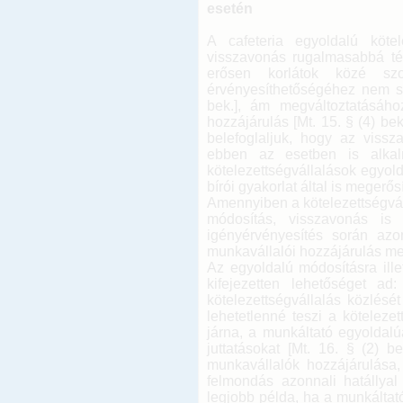
esetén
A cafeteria egyoldalú kötel
visszavonás rugalmasabbá té
erősen korlátok közé szor
érvényesíthetőségéhez nem sz
bek.], ám megváltoztatásáho
hozzájárulás [Mt. 15. § (4) be
belefoglaljuk, hogy az vissz
ebben az esetben is alkal
kötelezettségvállalások egyo
bírói gyakorlat által is megerő
Amennyiben a kötelezettségváll
módosítás, visszavonás is 
igényérvényesítés során azo
munkavállalói hozzájárulás m
Az egyoldalú módosításra ill
kifejezetten lehetőséget a
kötelezettségvállalás közlésé
lehetetlenné teszi a köteleze
járna, a munkáltató egyoldalú
juttatásokat [Mt. 16. § (2)
munkavállalók hozzájárulása,
felmondás azonnali hatállyal 
legjobb példa, ha a munkáltat