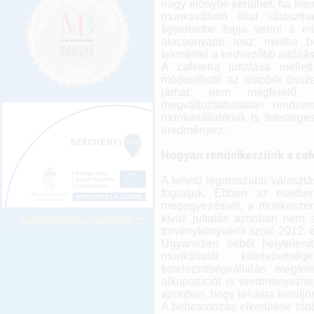
nagy előnybe kerülhet, ha kite
munkavállaló által választ
figyelembe fogja venni a m
alacsonyabb lesz, mintha b
tekintettel a kedvezőbb adózás
A cafeteria juttatása mell
módosítható az alapbér össz
járhat: nem megfelelő 
megváltoztathatatlan rendsz
munkavállalónak is feleslege
eredményez.
Hogyan rendelkezzünk a cafe
A lehető legrosszabb választá
foglaljuk. Ebben az esetbe
megegyezéssel, a munkaszerz
kívüli juttatás azonban nem
Legkeresettebb jogszabályok >>
törvénykönyvéről szóló 2012. évi
Ugyanezen okból helytelenít
munkáltatói kötelezett
kötelezettségvállalás megf
alkupozíciót is eredményezh
azonban, hogy leírásra kerüljö
A bebetonozás elkerülése több