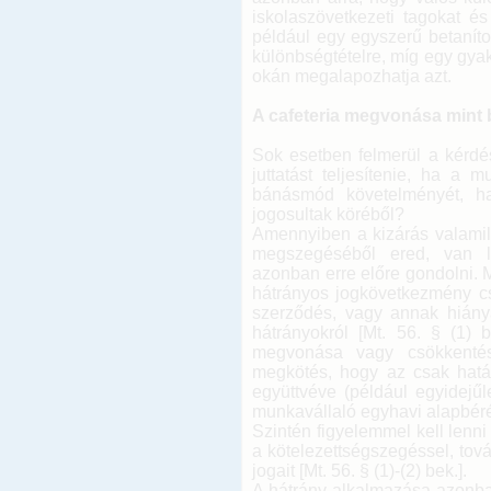
iskolaszövetkezeti tagokat é
például egy egyszerű betanít
különbségtételre, míg egy gya
okán megalapozhatja azt.
A cafeteria megvonása mint 
Sok esetben felmerül a kérdés
juttatást teljesítenie, ha a 
bánásmód követelményét, ha
jogosultak köréből?
Amennyiben a kizárás valamil
megszegéséből ered, van l
azonban erre előre gondolni. 
hátrányos jogkövetkezmény cs
szerződés, vagy annak hiány
hátrányokról [Mt. 56. § (1) b
megvonása vagy csökkentése
megkötés, hogy az csak hatá
együttvéve (például egyidejű
munkavállaló egyhavi alapbéréig
Szintén figyelemmel kell lenni
a kötelezettségszegéssel, tov
jogait [Mt. 56. § (1)-(2) bek.].
A hátrány alkalmazása azonban