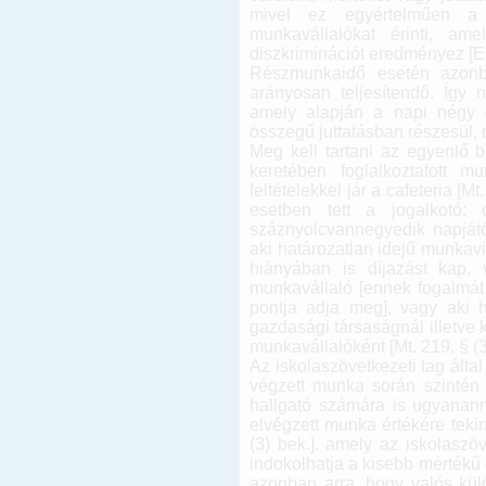
mivel ez egyértelműen a
munkavállalókat érinti, am
diszkriminációt eredményez [Ebk
Részmunkaidő esetén azonba
arányosan teljesítendő. Így 
amely alapján a napi négy 
összegű juttatásban részesül, 
Meg kell tartani az egyenlő
keretében foglalkoztatott m
feltételekkel jár a cafeteria [M
esetben tett a jogalkotó: 
száznyolcvannegyedik napjátó
aki határozatlan idejű munkav
hiányában is díjazást kap, 
munkavállaló [ennek fogalmát 
pontja adja meg], vagy aki h
gazdasági társaságnál illetve
munkavállalóként [Mt. 219. § (3
Az iskolaszövetkezeti tag álta
végzett munka során szintén f
hallgató számára is ugyanannyi
elvégzett munka értékére tekin
(3) bek.], amely az iskolasz
indokolhatja a kisebb mértékű c
azonban arra, hogy valós kü