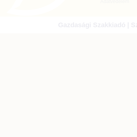
Adatvédelem
Gazdasági Szakkiadó | Sz