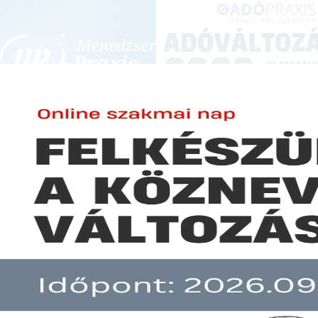
BEJELENTKEZÉS
KONFERENCIÁK ÉS KÉPZÉSEK
|
SZA
E-mail cím:
JOGSZABÁLYVÁL
Jelszó:
Elfelejtett jelszó
Közbeszerzés: A jövőben nem a
Előfizetéseinkről
Még nem ügyfelünk?
A hír több mint 30 napja nem frissült!