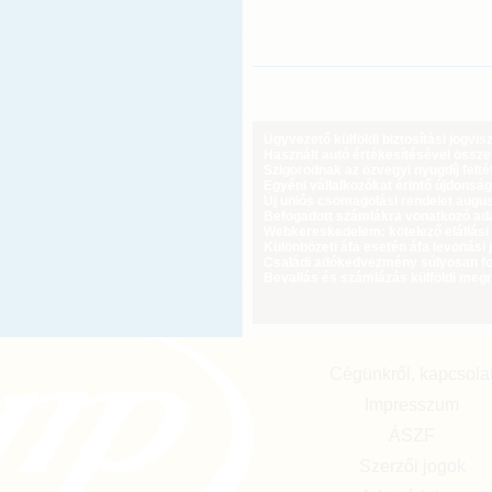
Ügyvezető külföldi biztosítási jogvi
Használt autó értékesítésével össz
Szigorodnak az özvegyi nyugdíj feltét
Egyéni vállalkozókat érintő újdonság
Új uniós csomagolási rendelet augus
Befogadott számlákra vonatkozó adat
Webkereskedelem: kötelező elállási 
Különbözeti áfa esetén áfa levonási 
Családi adókedvezmény súlyosan fog
Bevallás és számlázás külföldi meg
Cégünkről, kapcsola
Impresszum
ÁSZF
Szerzői jogok