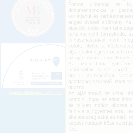
Fontos újdonság az is,
dokumentumokat a gazdas
korlátlanul és térítésmentes
enged kivételt a törvény, ha
objektív okból nem lehetsé
tartalma nyílt forráskódú, 
felhasználásával nem megj
kötött, illetve a közbesz
olyan különleges irodai bere
az ajánlatkérők rendelkezésé
Az üzleti titok nyilváno
módosultak. A Kbt. rögzíti, 
olyan információkat tarta
gazdasági szereplő üzleti t
okozna.
Az ajánlattevő az üzleti ti
Legkeresettebb jogszabályok >>
csatolni, hogy az adott info
és milyen módon okozna sz
felhívja a figyelmet arra, 
általánosság szintjén kerül 
képest korlátok közé szorítja
Kbt.