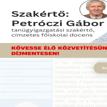
Hírlevél
Új értékelési szempontok
ONLINE KÖZVETÍTÉSEK
lépett új közbeszerzési tö
ár, hanem az ár-érték arán
KÖNYVELŐI TOVÁBBKÉPZÉSEK
DIGITÁLIS TERMÉKEK
2015. november 05.
A jövőben a legalacsonya
TANÁCSADÁS
mégpedig abban az esetbe
GAZDASÁGI SZAKKÖNYVEK
konkrétan meghatározott mi
áru vagy szolgáltatás felel
GAZDASÁGI FOLYÓIRATOK
kiválasztását az adott ese
legalacsonyabb ár értékelése
GAZDASÁGI KONFERENCIÁK
A Kbt. kifejezetten tiltj
ONLINE ÜGYFÉLSZOLGÁLAT
szempontként történő alka
Reg
szolgáltatások valamint épít
OLDALTÉRKÉP
A jövőben tehát a legalacso
FELNŐTTKÉPZÉS
elsőbbséget. A legalacsonyab
költséghatékonysági módszer 
EGYÉB TOVÁBBKÉPZÉSEINK
érték arányt pedig különö
szempontok alapján kell megh
ÜGYFÉLSZOLGÁLAT
elérni, hogy ne a legolcs
gazdálkodó szervezet legyen 