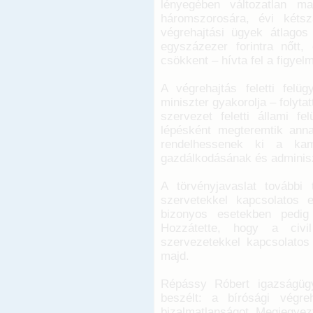
lényegében változatlan m
háromszorosára, évi kétsz
végrehajtási ügyek átlagos 
egyszázezer forintra nőtt
csökkent – hívta fel a figyelm
A végrehajtás feletti felüg
miniszter gyakorolja – folyta
szervezet feletti állami fe
lépésként megteremtik anna
rendelhessenek ki a kam
gazdálkodásának és adminiszt
A törvényjavaslat további 
szervetekkel kapcsolatos e
bizonyos esetekben pedig 
Hozzátette, hogy a civil
szervezetekkel kapcsolatos 
majd.
Répássy Róbert igazságügyi
beszélt: a bírósági végre
bizalmatlanságot. Megjegyezt