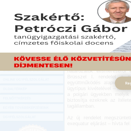
Hírlevél
Répássy Róbert igazságügyi
ONLINE KÖZVETÍTÉSEK
és magánjogi tárgyú törv
általános vitájában 20
KÖNYVELŐI TOVÁBBKÉPZÉSEK
Ismertette: az indítvány 
DIGITÁLIS TERMÉKEK
nagy horderejű intézkedés i
TANÁCSADÁS
2014. november 12.
GAZDASÁGI SZAKKÖNYVEK
Elsőként két EU-s rendelet
említett, amelyek az egys
GAZDASÁGI FOLYÓIRATOK
erősítik. A polgári és kere
határozatok elismeréséről
GAZDASÁGI KONFERENCIÁK
Brüsszel I. rendelet a p
ONLINE ÜGYFÉLSZOLGÁLAT
együttműködés alapvető je
Reg
ügytípus kivételével – által
OLDALTÉRKÉP
a polgári ügyekben melyik t
FELNŐTTKÉPZÉS
biztosítja ezeknek az ítéle
tagállamban.
EGYÉB TOVÁBBKÉPZÉSEINK
Az új rendelet megszünteti
ÜGYFÉLSZOLGÁLAT
exequatur eljárást – hívta fel