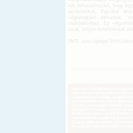
kér felhatalmazást, hogy egy
javaslatokat. Egyúttal a
végrehajtást támadják, m
működéséhez. Ez végrehaj
azok, milyen feltételekkel dol
(MTI, Igazságügyi Minisztér
Ügyvezető külföldi biztosítási jogvi
Használt autó értékesítésével össz
Szigorodnak az özvegyi nyugdíj feltét
Egyéni vállalkozókat érintő újdonság
Új uniós csomagolási rendelet augus
Befogadott számlákra vonatkozó adat
Webkereskedelem: kötelező elállási 
Különbözeti áfa esetén áfa levonási 
Családi adókedvezmény súlyosan fog
Bevallás és számlázás külföldi meg