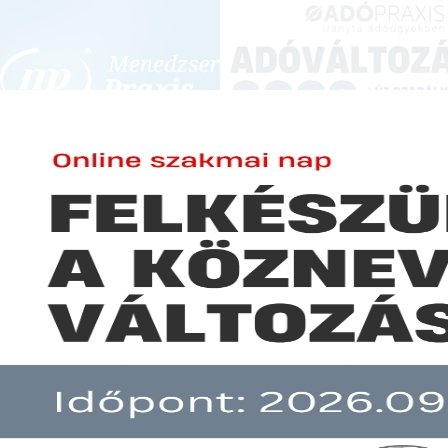
BEJELENTKEZÉS
KONFERENCIÁK ÉS KÉPZÉSEK
|
SZA
E-mail cím:
JOGSZABÁLYVÁL
Jelszó:
Elfelejtett jelszó
Répássy Róbert az egyes igaz
Előfizetéseinkről
Még nem ügyfelünk?
A hír több mint 30 napja nem frissült!