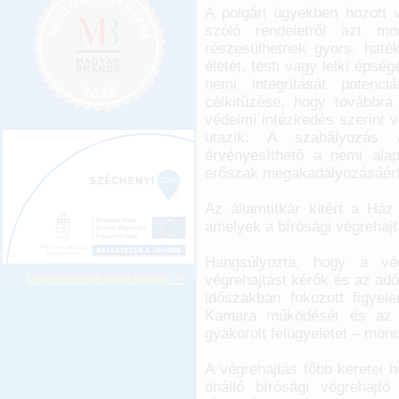
A polgári ügyekben hozott 
szóló rendeletről azt mo
részesülhetnek gyors, hat
életét, testi vagy lelki épsé
nemi integritását potenci
célkitűzése, hogy továbbra 
védelmi intézkedés szerint 
utazik. A szabályozás a
érvényesíthető a nemi ala
erőszak megakadályozásáért 
Az államtitkár kitért a Ház
amelyek a bírósági végrehajt
Hangsúlyozta, hogy a vég
végrehajtást kérők és az adó
Legkeresettebb jogszabályok >>
időszakban fokozott figyel
Kamara működését és az ön
gyakorolt felügyeletet – mond
A végrehajtás főbb keretei 
önálló bírósági végrehaj