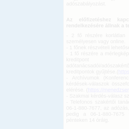
adószabályozást.
Az előfizetéshez kapc
rendelkezésére állnak a tel
- 2 fő részére korlátlan 
személyesen vagy online.
- 1 főnek részvételi lehető
- 1 fő részére a mérlegkép
kreditpont ö
adótanácsadói/adószakért
kreditpontok gyűjtése.(
http
- Archívumok (Konferenc
kérdések-válaszok összefo
elérése. (
https://menedzse
- Szakmai kérdés-válasz sz
-
Telefonos szakértői tan
06-1-880-7677, az adózás, 
pedig a 06-1-880-7675 t
pénteken 14 óráig.