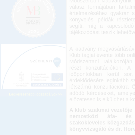
Módszertani kiadványunk ö
válasz formájában tartal
értelmezéséhez gyakran s
könyvelési példák részlet
segíti, míg a kapcsolódó
tájékozódást teszik lehetőv
A kiadvány megvásárlásá
Klub tagjai évente több on
Módszertani Találkozóján
részt konzultációkon. A
időpontokban kerül sor
érdeklődésére leginkább sz
létszámú konzultációkra Ö
adódó kérdéseket, amelye
Legkeresettebb jogszabályok >>
előzetesen is elküldhet a k
A klub szakmai vezetője 
nemzetközi áfa- és 
szakokleveles közgazdász,
könyvvizsgáló és dr. Hor