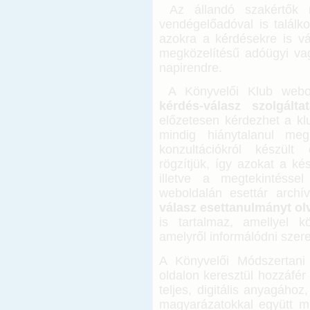
Az állandó szakértők m
vendégelőadóval is talál
azokra a kérdésekre is v
megközelítésű adóügyi va
napirendre.
A Könyvelői Klub webo
kérdés-válasz szolgált
előzetesen kérdezhet a klu
mindig hiánytalanul me
konzultációkról készült 
rögzítjük, így azokat a ké
illetve a megtekintésse
weboldalán esettár arc
válasz esettanulmányt ol
is tartalmaz, amellyel k
amelyről informálódni szere
A Könyvelői Módszertani 
oldalon keresztül hozzáf
teljes, digitális anyagáho
magyarázatokkal együtt m