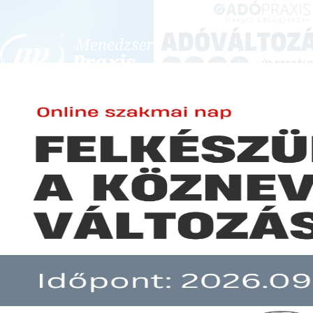
BEJELENTKEZÉS
KONFERENCIÁK ÉS KÉPZÉSEK
|
SZA
E-mail cím:
Könyvelői Módszertani Szemle
Jelszó:
Elfelejtett jelszó
Előfizetéseinkről
Még nem ügyfelünk?