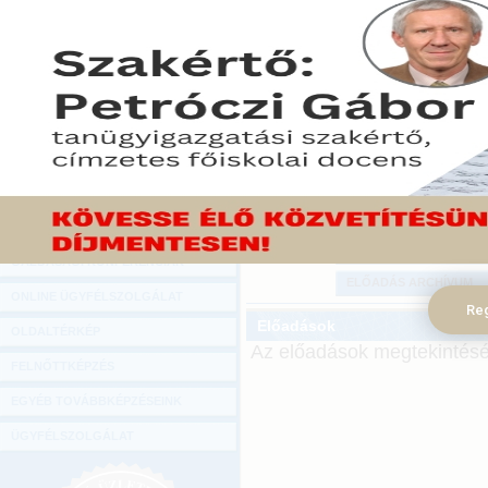
Hírlevél
belépve, korlátlanul böngészhet
ONLINE KÖZVETÍTÉSEK
KÖNYVELŐI TOVÁBBKÉPZÉSEK
Amennyiben
kreditpont-
DIGITÁLIS TERMÉKEK
igényelni, kérjük
(
www.szakkepzeseink.h
TANÁCSADÁS
Archívumában
lévő sz
GAZDASÁGI SZAKKÖNYVEK
szíveskedjen választani 
menüpont alatt indítsa e
GAZDASÁGI FOLYÓIRATOK
KONFERENCIÁK
GAZDASÁGI KONFERENCIÁK
ELŐADÁS ARCHÍVUM
ONLINE ÜGYFÉLSZOLGÁLAT
Reg
Előadások
OLDALTÉRKÉP
Az előadások megtekintéséh
FELNŐTTKÉPZÉS
EGYÉB TOVÁBBKÉPZÉSEINK
ÜGYFÉLSZOLGÁLAT