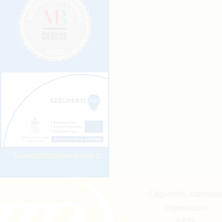
Legkeresettebb jogszabályok >>
Cégünkről, kapcsola
Impresszum
ÁSZF