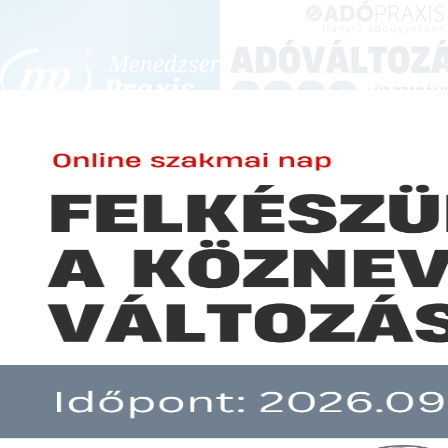
BEJELENTKEZÉS
KONFERENCIÁK ÉS KÉPZÉSEK
|
SZA
E-mail cím:
ELŐ
Jelszó:
Mostantól kényelmesen, ak
Elfelejtett jelszó
eseményeink felvételeit, szakér
Előfizetéseinkről
2023. január elsejéig viss
archívum felületen érhető el.
Még nem ügyfelünk?
Az alábbi gombra kattintva, az