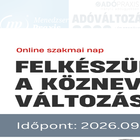
BEJELENTKEZÉS
KONFERENCIÁK ÉS KÉPZÉSEK
|
SZA
E-mail cím:
A számvitel gyakorlati kézikön
Jelszó:
Elfelejtett jelszó
Előfizetéseinkről
Még nem ügyfelünk?