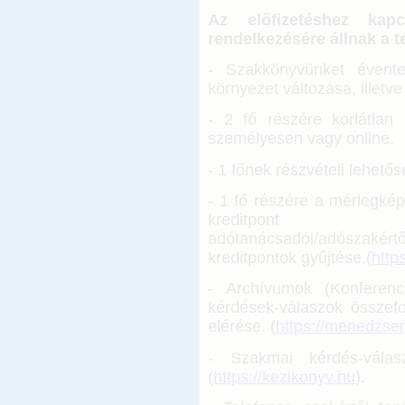
Az előfizetéshez kapc
rendelkezésére állnak a tel
- Szakkönyvünket évente 
környezet változása, illetv
- 2 fő részére korlátlan 
személyesen vagy online.
- 1 főnek részvételi lehető
- 1 fő részére a mérlegkép
kreditpont ö
adótanácsadói/adószakért
kreditpontok gyűjtése.(
http
- Archívumok (Konferenc
kérdések-válaszok összefo
elérése. (
https://menedzse
- Szakmai kérdés-válas
(
https://kezikonyv.hu
).