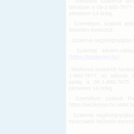
- Telefonos szakértői ta
témában a 06-1-880-7677-a
pénteken 14 óráig.
- Személyes szabott adó
felületén keresztül.
- Szakmai segítségnyújtás 
- Szakmai kérdés-válas
(
https://kezikonyv.hu
)
-Telefonos szakértői taná
1-880-7677, az adózás, t
pedig a 06-1-880-7675 t
pénteken 14 óráig.
- Személyre szabott P
https://kezikonyv.hu oldal
t
- Szakmai segítségnyújtás
tanácsadói felületén keresz