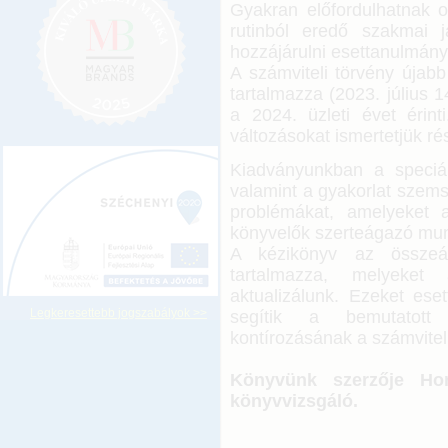
Gyakran előfordulhatnak o
rutinból eredő szakmai 
hozzájárulni esettanulmán
A számviteli törvény úja
tartalmazza (2023. július
a 2024. üzleti évet érint
változásokat ismertetjük ré
Kiadványunkban a speciál
valamint a gyakorlat szems
problémákat, amelyeket a
könyvelők szerteágazó mun
A kézikönyv az összeáll
tartalmazza, melyeket 
aktualizálunk. Ezeket ese
Legkeresettebb jogszabályok >>
segítik a bemutatott 
kontírozásának a számviteli
Könyvünk szerzője Hor
könyvvizsgáló.