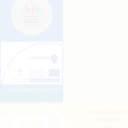
Legkeresettebb jogszabályok >>
Cégünkről, kapcsola
Impresszum
ÁSZF