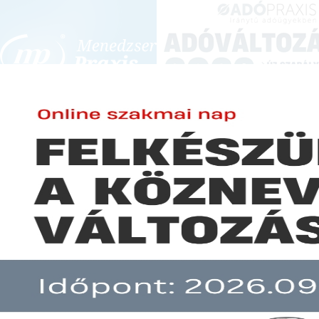
BEJELENTKEZÉS
KONFERENCIÁK ÉS KÉPZÉSEK
|
SZA
E-mail cím:
SZA
Jelszó:
Elfelejtett jelszó
Szigorodnak az özvegyi nyugdíj
Előfizetéseinkről
Még nem ügyfelünk?
A hír több mint 30 napja nem frissült!