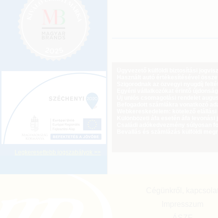
Ügyvezető külföldi biztosítási jogvi
Használt autó értékesítésével össz
Szigorodnak az özvegyi nyugdíj feltét
Egyéni vállalkozókat érintő újdonság
Új uniós csomagolási rendelet augus
Befogadott számlákra vonatkozó adat
Webkereskedelem: kötelező elállási 
Különbözeti áfa esetén áfa levonási 
Családi adókedvezmény súlyosan fog
Bevallás és számlázás külföldi meg
Legkeresettebb jogszabályok >>
Cégünkről, kapcsola
Impresszum
ÁSZF