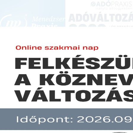
BEJELENTKEZÉS
KONFERENCIÁK ÉS KÉPZÉSEK
|
SZA
E-mail cím:
JOGSZABÁLYVÁL
Jelszó:
Elfelejtett jelszó
Módosul a hagyatéki eljárás
Előfizetéseinkről
Még nem ügyfelünk?
A hír több mint 30 napja nem frissült!