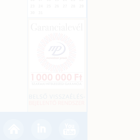
23
24
25
26
27
28
29
30
31