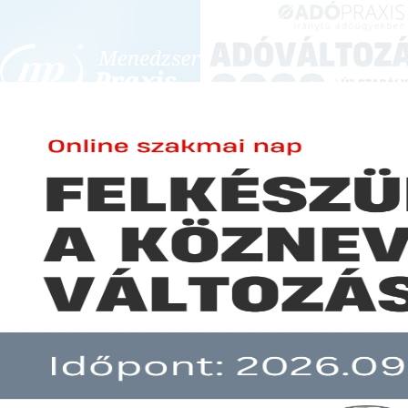
BEJELENTKEZÉS
KONFERENCIÁK ÉS KÉPZÉSEK
|
SZA
E-mail cím:
Jelszó:
Elfelejtett jelszó
Tiszteletdíj elszámolása
Előfizetéseinkről
Még nem ügyfelünk?
A hír több mint 30 napja nem frissült!