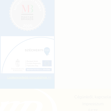
Legkeresettebb jogszabályok >>
Cégünkről, kapcsola
Impresszum
ÁSZF