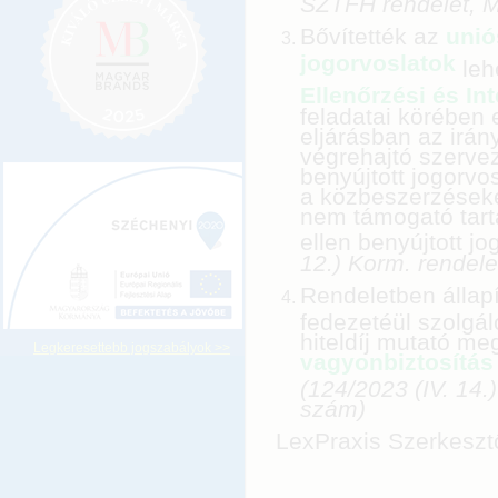
SZTFH rendelet, 
Bővítették az
unió
jogorvoslatok
leh
Ellenőrzési és In
feladatai körében 
eljárásban az irán
végrehajtó szervez
benyújtott jogorvo
a közbeszerzésekért
nem támogató tart
ellen benyújtott j
12.) Korm. rendel
Rendeletben állap
fedezetéül szolgál
hiteldíj mutató m
Legkeresettebb jogszabályok >>
vagyonbiztosítás
(124/2023 (IV. 14.
szám)
LexPraxis Szerkeszt