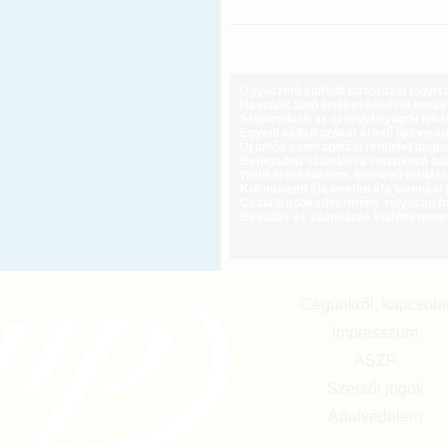
Ügyvezető külföldi biztosítási jogvi
Használt autó értékesítésével össz
Szigorodnak az özvegyi nyugdíj feltét
Egyéni vállalkozókat érintő újdonság
Új uniós csomagolási rendelet augus
Befogadott számlákra vonatkozó adat
Webkereskedelem: kötelező elállási 
Különbözeti áfa esetén áfa levonási 
Családi adókedvezmény súlyosan fog
Bevallás és számlázás külföldi meg
Cégünkről, kapcsola
Impresszum
ÁSZF
Szerzői jogok
Adatvédelem