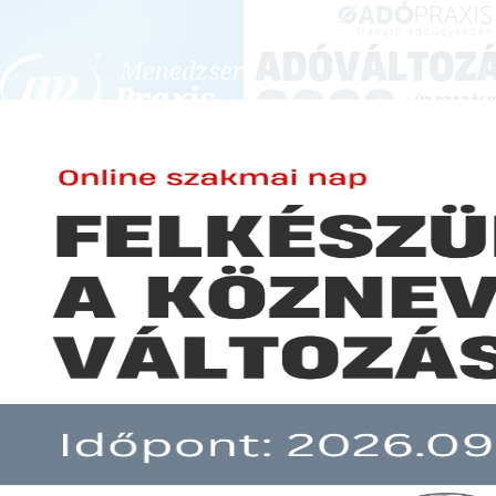
BEJELENTKEZÉS
KONFERENCIÁK ÉS KÉPZÉSEK
|
SZA
E-mail cím:
JOGSZABÁLYVÁL
Jelszó:
Elfelejtett jelszó
Heti jogszabályfigyelő 2023. ápr
Előfizetéseinkről
Még nem ügyfelünk?
A hír több mint 30 napja nem frissült!