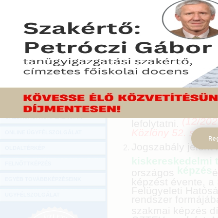
Hírlevél
Heti jogszabályfigyelőnkben a legjele
ONLINE KÖZVETÍTÉSEK
2023. április 19.
KÖNYVELŐI TOVÁBBKÉPZÉSEK
A bányászatról sz
veszélyhelyzetben 
DIGITÁLIS TERMÉKEK
rendelet értelméb
TANÁCSADÁS
vonatkozó, 2023. 
vízjogi létesítési
GAZDASÁGI SZAKKÖNYVEK
geometrikus energ
szabályok, hanem
GAZDASÁGI FOLYÓIRATOK
engedélyezésének 
GAZDASÁGI KONFERENCIÁK
(12/202
lefolytatni.
Közlöny 52. szám)
ONLINE ÜGYFÉLSZOLGÁLAT
Reg
Jogszabály jelent
OLDALTÉRKÉP
kiskereskedelmi
FELNŐTTKÉPZÉS
képzés
országos
é
EGYÉB TOVÁBBKÉPZÉSEINK
képzést évente, a
Felügyeleti Hatósá
ÜGYFÉLSZOLGÁLAT
rendszer formájáb
szakmai képzés díj