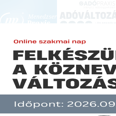
BEJELENTKEZÉS
KONFERENCIÁK ÉS KÉPZÉSEK
|
SZA
E-mail cím:
JOGSZABÁLYVÁL
Jelszó:
Elfelejtett jelszó
AB: alkotmányellenes a kormány
Előfizetéseinkről
Még nem ügyfelünk?
A hír több mint 30 napja nem frissült!