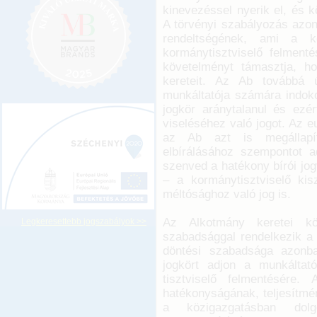
kinevezéssel nyerik el, és k
A törvényi szabályozás azon
rendeltségének, ami a k
kormánytisztviselő felment
követelményt támasztja, h
kereteit. Az Ab továbbá 
munkáltatója számára indokol
jogkör aránytalanul és ezér
viseléséhez való jogot. Az 
az Ab azt is megállapít
elbírálásához szempontot a
szenved a hatékony bírói jo
– a kormánytisztviselő kis
méltósághoz való jog is.
Az Alkotmány keretei kö
Legkeresettebb jogszabályok >>
szabadsággal rendelkezik a 
döntési szabadsága azonba
jogkört adjon a munkáltató
tisztviselő felmentésére
hatékonyságának, teljesítmé
a közigazgatásban dolg