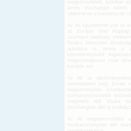
megkönnyítését, azonban az 
amely összhangot teremt a
védelme és a kormányzati cé
Az Ab figyelemmel volt az e
az Európai Unió Alapjogi 
szembeni hatékony védelemr
Tanács Miniszteri Bizottsága
ajánlásra is, amely a kö
követelményként fogalmaz
megszüntetésére csak törv
kerüljön sor.
Az Ab az alkotmányellene
semmisítette meg. Ennek in
megsemmisítés következté
kormánytisztviselők lemon
megfelelő időt kívánt bi
összhangban álló új szabály
Az Ab megsemmisítette a 
munkaviszonyban álló munk
rendelkezéseit is.