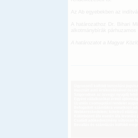
Az Ab egyebekben az indítván
A határozathoz Dr. Bihari M
alkotmánybírák párhuzamos i
A határozatot a Magyar Közlö
Ügyvezető külföldi biztosítási jogvi
Használt autó értékesítésével össz
Szigorodnak az özvegyi nyugdíj feltét
Egyéni vállalkozókat érintő újdonság
Új uniós csomagolási rendelet augus
Befogadott számlákra vonatkozó adat
Webkereskedelem: kötelező elállási 
Különbözeti áfa esetén áfa levonási 
Családi adókedvezmény súlyosan fog
Bevallás és számlázás külföldi meg