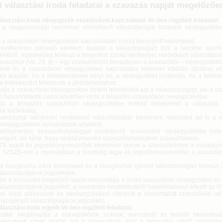
i választási iroda feladatai a szavazás napját megelőzőe
választási iroda névjegyzék vezetésével kapcsolatos Ve-ben rögzített feladatai:
i a magyarországi lakcímmel rendelkező választópolgár központi névjegyzékke
,
ja a szavazóköri névjegyzékkel kapcsolatban hozzá benyújtott kérelmeket,
elentkezésre irányuló kérelem alapján a választópolgárt törli a lakcíme szerin
kéből, egyidejűleg felveszi a települési szintű lakóhellyel rendelkező választópo
szavazókör (Ve. 78. §) – egy szavazókörös településen a szavazókör – névjegyzéké
onti és a szavazóköri névjegyzékkel kapcsolatos kérelmet elbíráló döntése ell
zés alapján, ha a fellebbezésnek helyt ad, a névjegyzéket módosítja, ha a felle
 a fellebbezést felterjeszti a járásbírósághoz,
tatja a szavazóköri névjegyzékbe történt felvételéről azt a választópolgárt, aki a s
 hatvanhetedik napot követően kerül a település szavazóköri névjegyzékébe,
ítja a település szavazóköri névjegyzékébe történő betekintést a választás 
ék lezárásáig,
arországi lakcímmel rendelkező választópolgár kérelmére másolatot ad ki a v
névjegyzékben nyilvántartott adatairól,
adálymentes szavazóhelyiséggel rendelkező szavazókör névjegyzékébe hely
polgárt, aki kérte, hogy akadálymentes szavazóhelyiségben szavazhasson,
ZB tagját és jegyzőkönyvvezetőjét kérelmére annak a szavazókörnek a névjegyz
y SZSZB-nek a munkájában a bizottság tagja és jegyzőkönyvvezetője a szavazás
i a mozgóurna iránti kérelmeket és a mozgóurnát igénylő választópolgárt felvesz
választópolgárok jegyzékébe,
őbb a szavazást megelőző napon kinyomtatja a lezárt szavazóköri névjegyzéket és
álasztópolgárok jegyzékét, a nyomtatás megtörténtéről haladéktalanul értesíti az NV
lsó oldal aláírásával és lebélyegzésével hitelesíti a kinyomtatott szavazóköri n
át igénylő választópolgárok jegyzékét.
álasztási iroda egyéb Ve-ben rögzített feladatai:
zattal megállapítja a szavazókörök számát, sorszámát és területi beosztásá
elyiségek címét, kijelöli azt a szavazókört, ahol a települési szintű lakóhelly