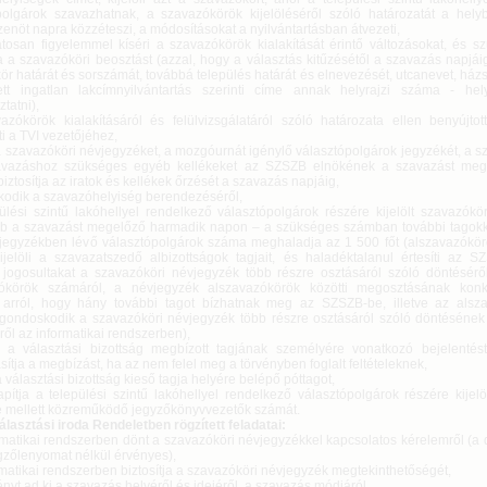
polgárok szavazhatnak, a szavazókörök kijelöléséről szóló határozatát a hel
enöt napra közzéteszi, a módosításokat a nyilvántartásban átvezeti,
atosan figyelemmel kíséri a szavazókörök kialakítását érintő változásokat, és s
a a szavazóköri beosztást (azzal, hogy a választás kitűzésétől a szavazás napjá
r határát és sorszámát, továbbá település határát és elnevezését, utcanevet, ház
ett ingatlan lakcímnyilvántartás szerinti címe annak helyrajzi száma - hel
tatni),
azókörök kialakításáról és felülvizsgálatáról szóló határozata ellen benyújtott
zti a TVI vezetőjéhez,
 a szavazóköri névjegyzéket, a mozgóurnát igénylő választópolgárok jegyzékét, a 
avazáshoz szükséges egyéb kellékeket az SZSZB elnökének a szavazást meg
iztosítja az iratok és kellékek őrzését a szavazás napjáig,
kodik a szavazóhelyiség berendezéséről,
pülési szintű lakóhellyel rendelkező választópolgárok részére kijelölt szavazók
b a szavazást megelőző harmadik napon – a szükséges számban további tagokkal
jegyzékben lévő választópolgárok száma meghaladja az 1 500 főt (alszavazókörö
ijelöli a szavazatszedő albizottságok tagjait, és haladéktalanul értesíti az S
jogosultakat a szavazóköri névjegyzék több részre osztásáról szóló döntéséről, 
ókörök számáról, a névjegyzék alszavazókörök közötti megosztásának konkr
 arról, hogy hány további tagot bízhatnak meg az SZSZB-be, illetve az alsz
gondoskodik a szavazóköri névjegyzék több részre osztásáról szóló döntésének
ről az informatikai rendszerben),
i a választási bizottság megbízott tagjának személyére vonatkozó bejelentést,
sítja a megbízást, ha az nem felel meg a törvényben foglalt feltételeknek,
i a választási bizottság kieső tagja helyére belépő póttagot,
apítja a települési szintű lakóhellyel rendelkező választópolgárok részére kijel
 mellett közreműködő jegyzőkönyvvezetők számát.
álasztási iroda Rendeletben rögzített feladatai:
rmatikai rendszerben dönt a szavazóköri névjegyzékkel kapcsolatos kérelemről (a 
gzőlenyomat nélkül érvényes),
rmatikai rendszerben biztosítja a szavazóköri névjegyzék megtekinthetőségét,
nyt ad ki a szavazás helyéről és idejéről, a szavazás módjáról,