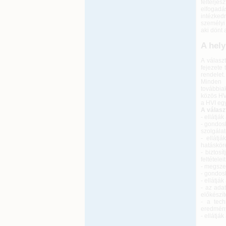
felterjes
elfogadá
intézkedn
személyi 
aki dönt 
A hely
A választ
fejezete 
rendelet.
Minden ö
továbbia
közös HVI
a HVI eg
A választ
- ellátjá
- gondosk
szolgála
- ellátjá
hatáskör
- biztos
feltételeit
- megszer
- gondosk
- ellátjá
- az ada
előkészí
- a tech
eredmény
- ellátjá