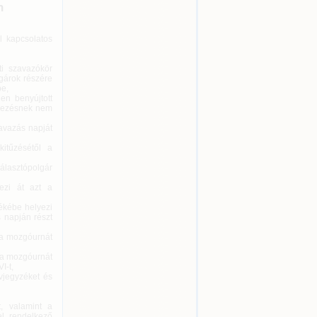
n
l kapcsolatos
ti szavazókör
lgárok részére
be,
en benyújtott
bbezésnek nem
zavazás napját
kitűzésétől a
álasztópolgár
ezi át azt a
ékébe helyezi
 napján részt
i a mozgóurnát
 a mozgóurnát
I-t,
évjegyzéket és
t, valamint a
el rendelkező