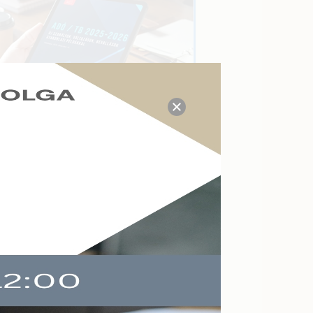
TUDÁS- ÉS VÁLASZKÖZPONT
Megválaszolt adózási, tb,
munkaügyi, számviteli
kérdések a mai napon:
P
22
Kérdezzen itt Ön is!
AKTUÁLIS ESEMÉNYEK
Felkészülés a köznevelés
változásaira
Online
2026-09-09
Végelszámolás,