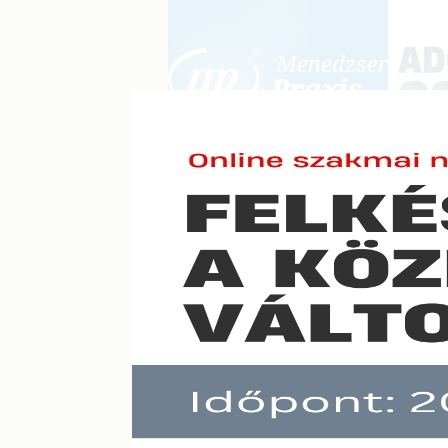
BEJELENTKEZÉS
KONFERE
E-mail cím:
Jelszó:
Elfelejtett jelszó
A vála
Előfizetéseinkről
Még nem ügyfelünk?
A hír töb