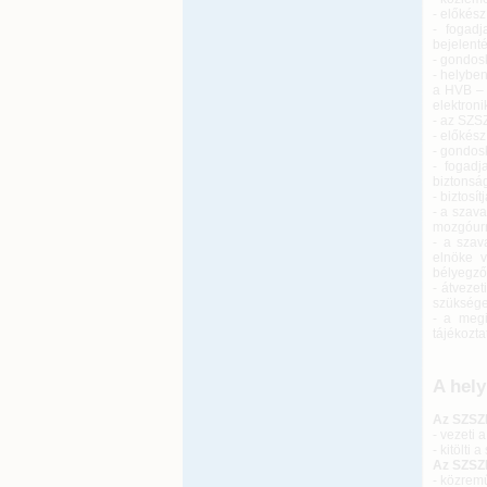
- előkész
- fogad
bejelenté
- gondosk
- helybe
a HVB – 
elektroni
- az SZSZ
- előkész
- gondos
- fogadj
biztonsá
- biztosí
- a szav
mozgóurn
- a szav
elnöke v
bélyegző
- átveze
szüksége
- a megi
tájékozt
A hely
Az SZSZB
- vezeti 
- kitölti
Az SZSZB
- közrem