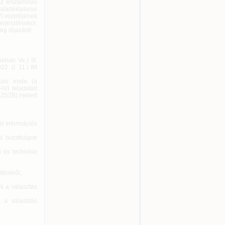
 Az elszámolás
aladéktalanul
VI vezetőjének
erjesztésekor,
eg díjazást!
kban Ve.) III.
2. (I. 11.) IM
tási iroda (a
VI feladatait
SZSZB) mellett
si információs
si bizottságok
i és technikai
téséről,
k a választás
, a választás