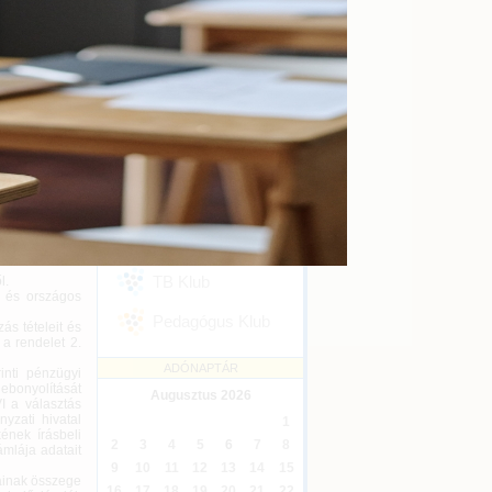
kényszertörlés
Online
2026-09-16
roda működik,
yi választási
Ügyvédi kreditontok
letszabályokat
Online
2026-12-31
al összefüggő
Eseménykövetés
SZAKMAI KLUBJAINK
asztókerületi
sáért,
Áfa Klub
ználásáért és
zási jogot az
Könyvelői Klub
an a pénzügyi
TB Klub
l.
s és országos
Pedagógus Klub
ás tételeit és
 a rendelet 2.
ADÓNAPTÁR
inti pénzügyi
lebonyolítását
Augusztus
2026
I a választás
yzati hivatal
1
kének írásbeli
2
3
4
5
6
7
8
ámlája adatait
9
10
11
12
13
14
15
váinak összege
16
17
18
19
20
21
22