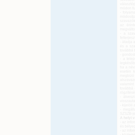
választó
módon tiz
- folyam
módosítj
szavazókö
az érint
megváltoz
- a szav
felterjes
- átadja
és a sz
továbbá b
- gondos
- a tele
legkésőb
ha a név
esetén k
megbízó 
alszavaz
valamint
továbbá 
rögzítésé
- átvesz
visszauta
- kijelöl
- megáll
SZSZB-je
A helyi v
- az info
és bélye
- az info
- közlemé