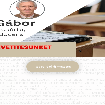
nálló önkormányzati hivatallal rendelkező településen önálló helyi választási i
önkormányzati hivatalt működtető településeken az iroda feladatait közös hel
tja el. A helyi választási iroda vezetője a jegyző. Vonatkozó törvény és a rész
rendelet alapján áttekintjük a helyi választási irodák 2022-es választásokk
t.
cius 12.
választási iroda (a továbbiakban: HVI) vezetője és az országgyűlési egyéni vál
i iroda (a továbbiakban: OEVI) vezetője
s a választás pénzügyi tervezéséért, számviteli és feladattípusú pénzügyi elszámolá
ős a választás pénzügyi lebonyolításáért, a pénzeszközök célhoz kötött felhas
séért,
rolja a választás pénzeszközei feletti kötelezettségvállalási és utalványo
tartásról szóló törvény alapján, és szabályozza a választásokhoz kapcsolódó
zés, teljesítésigazolás, érvényesítés, utalványozás rendjét, továbbá
kodik a választás céljára szolgáló pénzeszközök elkülönített számviteli kezelésérő
választási iroda feladatellátásának alapjai az országgyűlési képviselő-választá
ás végrehajtásával kapcsolatban a 3/2022. (I. 11.) IM rendelet alapján
Regisztrálok díjmentesen
eljárásban lebonyolított országgyűlési képviselő-választás és országos népszavaz
it a rendelet 1. melléklete, a megismételt szavazás tételeit és normatíváit pedig
te tartalmazza.
i Választási Iroda (a továbbiakban: NVI) elnöke a rendelet melléklete szer
l támogatói okiratban értesíti a választási irodát, melyet a választás pénzügyi 
 informatikai rendszerben küld meg a választási iroda vezetője részére. Az NV
 fedezetének a HVI-t, OEVI-t megillető részét a polgármesteri, közös önkormán
számlájára utalja át, ettől eltérő fizetési számlára történő utalásra az NVI elnö
vel van lehetőség. A választási iroda a választás kitűzését követően a fizetési sz
gálja az informatikai rendszerben, és ennek megtörténtét rögzíti.
ás kiadásainak fedezetére rendelkezésre álló dologi és ellátási kiadások normatí