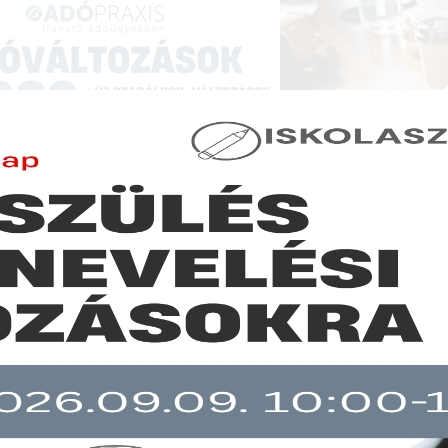
NCIÁK ÉS KÉPZÉSEK
|
SZAKKIADVÁNY BOLT
|
LEXPRAXIS
|
MENEDZSER 
JOGSZABÁLYVÁLTOZÁSOK - JOGSZABÁLYI KÖRKÉ
sztási irodák feladatai a 2022-es választások során
b mint 30 napja nem frissült!