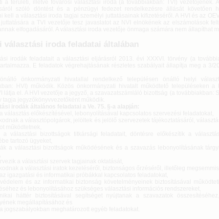
zti a területi, illetve fővárosi választási iroda (a továbbiakban: TVI) vezetőjének.
sáról szóló döntést és a pénzügyi fedezet rendelkezésre állását követően h
i kell a választási iroda tagjai személyi juttatásainak kifizetéséről. A HVI és az OE
juttatására a TVI vezetője tesz javaslatot az NVI elnökének az elszámolások felt
annak elfogadásáról. A választási iroda vezetője önmaga számára nem állapíthat m
i választási iroda feladatai általában
ási irodák feladatait a választási eljárásról 2013. évi XXXVI. törvény (a továbbia
tartalmazza. E feladatok végrehajtásának részletes szabályait állapítja meg a 3/202
nálló önkormányzati hivatallal rendelkező településen önálló helyi válasz
kban: HVI) működik. Közös önkormányzati hivatalt működtető településeken a H
 látja el. A HVI vezetője a jegyző, a szavazatszámláló bizottság (a továbbiakban: 
y tagja jegyzőkönyvvezetőként működik.
ási irodák általános feladatai a Ve. 75. §-a alapján:
k a választás előkészítésével, lebonyolításával kapcsolatos szervezési feladatokat,
odnak a választópolgárok, jelöltek és jelölő szervezetek tájékoztatásáról, választá
tot működtetnek,
k a választási bizottságok titkársági feladatait, döntésre előkészítik a választá
ébe tartozó ügyeket,
ítják a választási bizottságok működésének és a szavazás lebonyolításának tárgy
,
vezik a választási szervek tagjainak oktatását,
odnak a választási iratok kezeléséről, biztonságos őrzéséről, illetőleg megsemmisí
k az igazgatási és informatikai próbákkal kapcsolatos feladatokat,
tvédelem és az informatikai biztonság követelményeinek biztosításával működteti
téséhez és lebonyolításához szükséges választási információs rendszereket,
nikai háttér biztosításával segítséget nyújtanak a szavazatok összesítéséhez
ének megállapításához és
k a jogszabályokban meghatározott egyéb feladatokat.