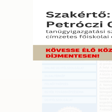
Hírlevél
Minden ö
ONLINE KÖZVETÍTÉSEK
a közös 
iroda lá
rendező 
KÖNYVELŐI TOVÁBBKÉPZÉSEK
feladatai
DIGITÁLIS TERMÉKEK
2022. már
A helyi 
TANÁCSADÁS
választás
a) felelő
GAZDASÁGI SZAKKÖNYVEK
b) felel
ellenőrzé
GAZDASÁGI FOLYÓIRATOK
c) gyako
államház
GAZDASÁGI KONFERENCIÁK
ellenjegy
d) gondos
A helyi 
ONLINE ÜGYFÉLSZOLGÁLAT
népszavaz
A közös 
OLDALTÉRKÉP
normatívá
mellékle
FELNŐTTKÉPZÉS
A Nemzet
fedezetrő
támogató
EGYÉB TOVÁBBKÉPZÉSEINK
pénzügyi
fizetési 
ÜGYFÉLSZOLGÁLAT
engedélyé
felülvizs
A választ