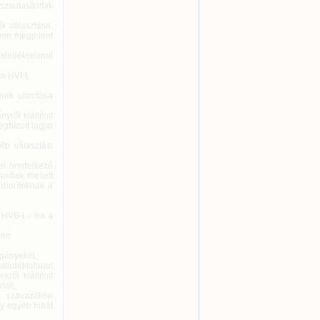
zautasítottak
ők választása,
ben megjelent
aladéktalanul
a HVI-t,
nek utasítása
ről kiállított
gbízott tagjai
éb választási
el rendelkező
entiek mellett
tóborítéknak a
a HVB-t – ha a
ben.
igényeket,
haladéktalanul
ről kiállított
ait,
 szavazóköri
gy egyéb hibát