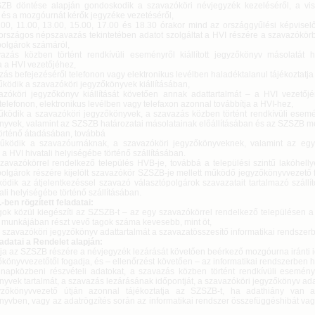
ZB döntése alapján gondoskodik a szavazóköri névjegyzék kezeléséről, a viss
 és a mozgóurnát kérők jegyzéke vezetéséről,
9.00, 11.00, 13.00, 15.00, 17.00 és 18.30 órakor mind az országgyűlési képvisel
országos népszavazás tekintetében adatot szolgáltat a HVI részére a szavazókör
polgárok számáról,
azás közben történt rendkívüli eseményről kiállított jegyzőkönyv másolatát h
a a HVI vezetőjéhez,
zás befejezéséről telefonon vagy elektronikus levélben haladéktalanul tájékoztatja 
űködik a szavazóköri jegyzőkönyvek kiállításában,
azóköri jegyzőkönyv kiállítását követően annak adattartalmát – a HVI vezetőjé
 telefonon, elektronikus levélben vagy telefaxon azonnal továbbítja a HVI-hez,
űködik a szavazóköri jegyzőkönyvek, a szavazás közben történt rendkívüli esemény
nyvek, valamint az SZSZB határozatai másolatainak előállításában és az SZSZB me
történő átadásában, továbbá
űködik a szavazóurnáknak, a szavazóköri jegyzőkönyveknek, valamint az egy
 a HVI hivatali helyiségébe történő szállításában.
zavazókörrel rendelkező település HVB-je, továbbá a települési szintű lakóhelly
polgárok részére kijelölt szavazókör SZSZB-je mellett működő jegyzőkönyvvezető f
ödik az átjelentkezéssel szavazó választópolgárok szavazatait tartalmazó szállí
ali helyiségébe történő szállításában.
-ben rögzített feladatai:
agok közül kiegészíti az SZSZB-t – az egy szavazókörrel rendelkező településen 
g munkájában részt vevő tagok száma kevesebb, mint öt,
 a szavazóköri jegyzőkönyv adattartalmát a szavazatösszesítő informatikai rendszer
ladatai a Rendelet alapján:
ítja az SZSZB részére a névjegyzék lezárását követően beérkező mozgóurna iránti 
őkönyvvezetőtől fogadja, és – ellenőrzést követően – az informatikai rendszerben 
a napközbeni részvételi adatokat, a szavazás közben történt rendkívüli események
yvek tartalmát, a szavazás lezárásának időpontját, a szavazóköri jegyzőkönyv adat
yzőkönyvvezető útján azonnal tájékoztatja az SZSZB-t, ha adathiány van a
nyvben, vagy az adatrögzítés során az informatikai rendszer összefüggéshibát va