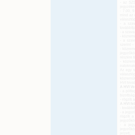
- az SZS
jegyzéke
- 7.00, 
mind az 
választó
- a szav
továbbítj
- a szava
- közrem
- a szav
szerint –
- közrem
jegyzőkö
részére 
- közrem
iratoknak
Az egy s
választó
közreműk
HVI hivat
A HVI Ve.
- a pótt
bizottsá
- rögzíti
A HVI fe
- tovább
- a jegyz
rögzíti 
jegyzőkön
- a jeg
jegyzőkö
jelzett,