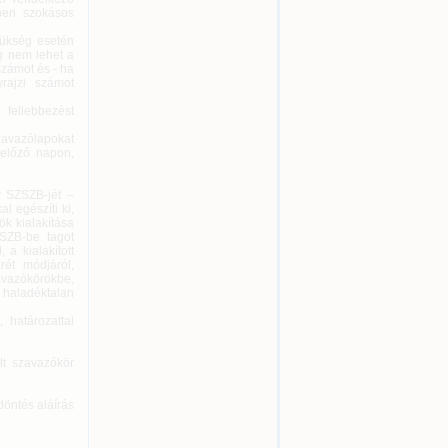
yben szokásos
zükség esetén
ig nem lehet a
számot és - ha
yrajzi számot
 fellebbezést
szavazólapokat
előző napon,
ör SZSZB-jét –
 egészíti ki,
k kialakítása
ZSZB-be tagot
a kialakított
ét módjáról,
avazókörökbe,
 haladéktalan
 határozattal
ölt szavazókör
döntés aláírás