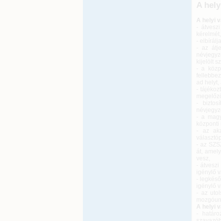
A hely
A helyi 
- átvesz
kérelmét
- elbírál
- az átj
névjegyzé
kijelölt 
- a közp
fellebbe
ad helyt,
- tájékoz
megelőző
- biztos
névjegyz
- a magy
központi 
- az ak
választó
- az SZS
át, amel
vesz,
- átvesz
igénylő 
- legkés
igénylő v
- az uto
mozgóurn
A helyi v
- határo
szavazóh