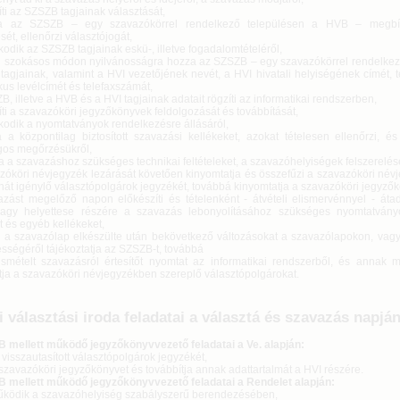
íti az SZSZB tagjainak választását,
ja az SZSZB – egy szavazókörrel rendelkező településen a HVB – megbíz
sét, ellenőrzi választójogát,
odik az SZSZB tagjainak eskü-, illetve fogadalomtételéről,
n szokásos módon nyilvánosságra hozza az SZSZB – egy szavazókörrel rendelkez
tagjainak, valamint a HVI vezetőjének nevét, a HVI hivatali helyiségének címét, 
kus levélcímét és telefaxszámát,
B, illetve a HVB és a HVI tagjainak adatait rögzíti az informatikai rendszerben,
íti a szavazóköri jegyzőkönyvek feldolgozását és továbbítását,
kodik a nyomtatványok rendelkezésre állásáról,
a a központilag biztosított szavazási kellékeket, azokat tételesen ellenőrzi, é
gos megőrzésükről,
tja a szavazáshoz szükséges technikai feltételeket, a szavazóhelyiségek felszerelés
azóköri névjegyzék lezárását követően kinyomtatja és összefűzi a szavazóköri név
át igénylő választópolgárok jegyzékét, továbbá kinyomtatja a szavazóköri jegyző
azást megelőző napon előkészíti és tételenként - átvételi elismervénnyel - át
agy helyettese részére a szavazás lebonyolításához szükséges nyomtatványok
t és egyéb kellékeket,
ti a szavazólap elkészülte után bekövetkező változásokat a szavazólapokon, vagy
sségéről tájékoztatja az SZSZB-t, továbbá
smételt szavazásról értesítőt nyomtat az informatikai rendszerből, és annak 
atja a szavazóköri névjegyzékben szereplő választópolgárokat.
i választási iroda feladatai a választá és szavazás napjá
 mellett működő jegyzőkönyvvezető feladatai a Ve. alapján:
a visszautasított választópolgárok jegyzékét,
 a szavazóköri jegyzőkönyvet és továbbítja annak adattartalmát a HVI részére.
 mellett működő jegyzőkönyvvezető feladatai a Rendelet alapján:
űködik a szavazóhelyiség szabályszerű berendezésében,