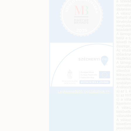
a szavaz
normatív
átutalásr
A válasz
terhelő j
törvény
meghatár
feladate
A támoga
belül a s
követő h
összege,
Az elszá
időarán
részletsz
A támoga
választá
ellenőrz
felhasz
rendelke
szabályok
A választ
a) az 1. 
Legkeresettebb jogszabályok >>
b) az NVI 
c) a vál
figyelem
A válas
bekövetk
választás
A válasz
követően 
javaslat