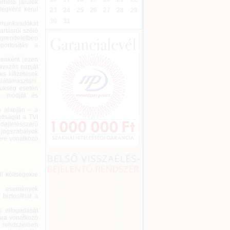
rhelő járulék
legként kerül
23
24
25
26
27
28
29
30
31
, munkaadókat
artásról szóló
yrendeletben
portosítás a
menként (ezen
zavazás napját
es kifizetések
alátámasztani.
szükség esetén
ás módját és
a alapján – a
ttságát a TVI
ndeltetésszerű
jogszabályok
ére vonatkozó
li költségekre
tő események
biztosíthat a
s elfogadását
sára vonatkozó
ai rendszerben