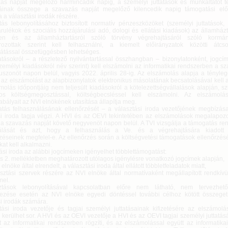
ás napját megelőző harmincadik napig, a személyi juttatások és munkáltatót te
áinak összege a szavazás napját megelőző kilencedik napig támogatási elő
a a választási irodák részére.
tás lebonyolításához biztosított normatív pénzeszközöket (személyi juttatások
árulékok és szociális hozzájárulási adó, dologi és ellátási kiadások) az államházt
ben és az államháztartásról szóló törvény végrehajtásáról szóló kormán
ozottak szerint kell felhasználni, a kiemelt előirányzatok közötti átcso
llátással összefüggésben lehetséges.
tásokról – a részletező nyilvántartással összhangban – bizonylatonként, jogcí
zemélyi kiadásokról név szerint) kell elszámolni az informatikai rendszerben a s
uszonöt napon belül, vagyis 2022. április 28-ig. Az elszámolás alapja a tényleg
 az elszámolást az alapbizonylatok elektronikus másolatának becsatolásával kell 
molás időpontjáig nem teljesült kiadásokról a kötelezettségvállalások alapján, 
yos költségmegosztással, költségbecsléssel kell elszámolni. Az elszámol
abályait az NVI elnökének utasítása állapítja meg.
tás felhasználásának ellenőrzését – a választási iroda vezetőjének megbízás
si iroda tagja végzi. A HVI és az OEVI tekintetében az elszámolások megalapozo
i a szavazás napját követő negyvenöt napon belül. A TVI vizsgálja a támogatás re
nálását és azt, hogy a felhasználás a Ve. és a végrehajtására kiadott 
zéseinek megfelel-e. Az ellenőrzés során a költségvetési támogatások ellenőrzés
at kell alkalmazni.
ási iroda az alábbi jogcímeken igényelhet többlettámogatást:
és 2. mellékletben meghatározott utólagos igénylésre vonatkozó jogcímek alapján,
elnöke által elrendelt, a választási iroda által ellátott többletfeladatok miatt,
asztási szervek részére az NVI elnöke által normatívaként megállapított rendkívü
mel.
ztások lebonyolításával kapcsolatban előre nem látható, nem tervezhe
ezése esetén az NVI elnöke egyedi döntéssel további célhoz kötött összeget 
i irodák számára.
tási iroda vezetője és tagjai személyi juttatásainak kifizetésére az elszámolá
kerülhet sor. A HVI és az OEVI vezetője a HVI és az OEVI tagjai személyi juttatá
át az informatikai rendszerben rögzíti, és az elszámolással együtt az informatik