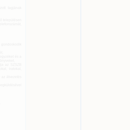
ott tagjának
ő településen
telefonszámát,
s gondoskodik
ét,
jegyzéket és a
könyveket,
adja az SZSZB
at, iratokat,
 az átvezetés
megküldésével
n