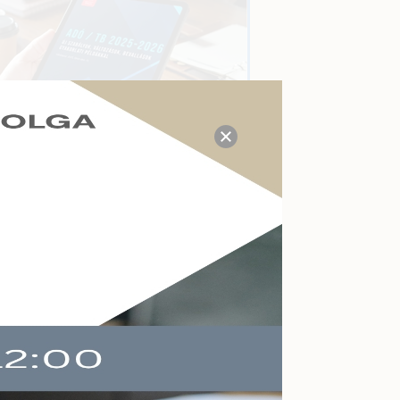
TUDÁS- ÉS VÁLASZKÖZPONT
Megválaszolt adózási, tb,
munkaügyi, számviteli
kérdések a mai napon:
P
21
Kérdezzen itt Ön is!
AKTUÁLIS ESEMÉNYEK
Felkészülés a köznevelés
változásaira
Online
2026-09-09
Végelszámolás,