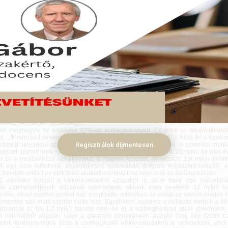
-es év kedvező változása az egyéni vállalkozók adózásában az át
sítése. Az új adózási forma előnyeit elemeztük szakértőnk segítségével.
ár 23.
ogy kik járhatnak jól az átalányadó adta lehetőségekkel, Ruszin Zsolt, a Men
szakértője, az MKOE alelnöke, könyvvizsgáló, bejegyzett adószakértő, igazsá
zakértő, szakoktató beszélt a Menedzserpraxis
budapesti rendezvényén.
nyadózás 2022-től kifejezetten szakmai szempontok alapján módosul, amely
 millió forintig lesz választható,
afelett már visszatér a normál adózás – ismertette
a azzal, hogy az új adózási formával változnak a tevékenységektől függő 
hányadok is: 40%-ra, 80%-ra, és 90%-ra. A bevétel a meghatározott költ
ető, ez lesz a jövedelem, azaz az adó alapja, ami után az adót meg kell fizetni.
5% tb-járulék, és 13% szochóról van szó. Mindez attól függően merül fel, hogy va
bér szerinti jövedelmet vagy a garantált bérminimumot. Az előadó meger
sség nem képez járulékalapot.
otó meghagyta az általános 40%-os költséghányadot. Ez érinti az informatikusoka
t. „Itt nem kell ismerni a szabályt, nincsenek benne kivételek” – hívta fel a figyelm
öltséghányaddal számolhat viszont az építőiparban dolgozók, a szerelési munk
Regisztrálok díjmentesen
észet viszont nem – erősítette meg, majd egy példát is hozott: 20 millió forintos 
ú és a mellékállású vállalkozónál is nagyon keveset, mindössze 2,8 millió forinto
zt egy nem feltétlenül anyagigényes szakmában dolgozó nyílászáró-beépítő,
 Szerinte emiatt az építőipari alvállalkozóknál lesz népszerű az átalányadózás.
alelnöke beszélt a kiskereskedelmi ágazatról is, azon belül egy másodáll
z üzemeltetőjének adózását szemléltette, akinek éves bevétele 12 millió for
entes, mivel máshol azokat már megfizette, miközben az adója az extrém magas 
ómentes sáv miatt szintén nulla lesz. Egyébként ugyanez a nullázás fennáll a 4
ányadnál is, ha 1,2 millió forintot nem éri el a költséghányad utáni jövedelem,
 minimálbér alapján, vagy a garantált bérminimum alapján meg kell fizetni ez
elmi tevékenységek közé a csomagküldő kiskereskedelem is beletartozik, ahol 