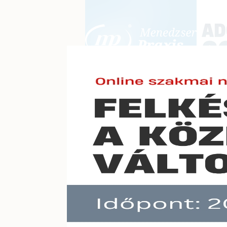
BEJELENTKEZÉS
KONFERE
E-mail cím:
Jelszó:
Elfelejtett jelszó
Változ
Előfizetéseinkről
Még nem ügyfelünk?
A hír töb