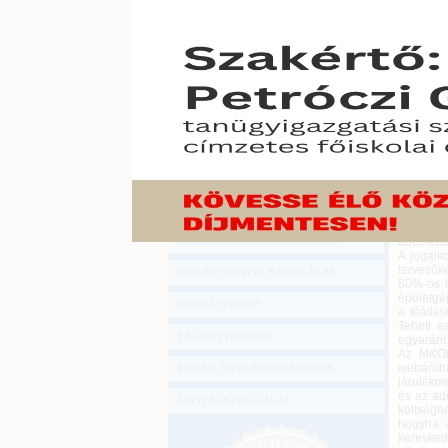
Hírlevél
A 2022
ONLINE KÖZVETÍTÉSEK
egyszerű
2022. janu
KÖNYVELŐI TOVÁBBKÉPZÉSEK
Arról, h
DIGITÁLIS TERMÉKEK
Cégkapu 
járuléks
Az átalá
TANÁCSADÁS
szerint
24
folytatv
GAZDASÁGI SZAKKÖNYVEK
költség
csökkenth
GAZDASÁGI FOLYÓIRATOK
SZJA, 18,
minimál
GAZDASÁGI KONFERENCIÁK
adómente
A jogalk
tervezőke
ONLINE ÜGYFÉLSZOLGÁLAT
80%-os k
épületgép
OLDALTÉRKÉP
a főállás
Teheti e
FELNŐTTKÉPZÉS
egyaránt.
Az MKOE 
webáruhá
EGYÉB TOVÁBBKÉPZÉSEINK
járulékm
és az ad
ÜGYFÉLSZOLGÁLAT
költségh
hogyha a
keresked