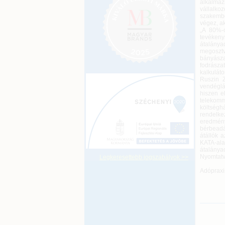
alkalmaz
vállalko
szakembe
végez, a
„A 80%-o
tevéken
átalánya
megoszt
bányásza
fodrásza
kalkuláto
Ruszin 
vendéglá
hiszen el
telekomm
költséghá
rendelk
eredmény
bérbeadá
átállók 
KATA-alan
átalány
Nyomtatvá
Legkeresettebb jogszabályok >>
Adópraxi