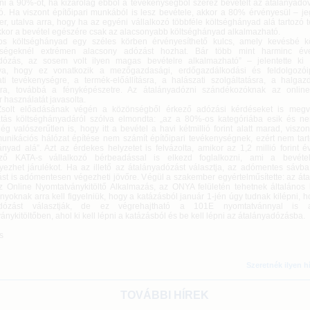
ni a 90%-ot, ha kizárólag ebből a tevékenységből szerez bevételt az átalányadóv
zó. Ha viszont építőipari munkából is lesz bevétele, akkor a 80% érvényesül – j
r, utalva arra, hogy ha az egyéni vállalkozó többféle költséghányad alá tartozó
kkor a bevétel egészére csak az alacsonyabb költséghányad alkalmazható.
s költséghányad egy széles körben érvényesíthető kulcs, amely kevésbé kö
ységeknél extrémen alacsony adózást hozhat. Bár több mint harminc év
dózás, az sosem volt ilyen magas bevételre alkalmazható” – jelentette ki 
va, hogy ez vonatkozik a mezőgazdasági, erdőgazdálkodási és feldolgozóip
ti tevékenységre, a termék-előállításra, a halászati szolgáltatásra, a halgaz
tra, továbbá a fényképészetre. Az átalányadózni szándékozóknak az online
r használatát javasolta.
Zsolt előadásának végén a közönségből érkező adózási kérdéseket is megv
tás költséghányadáról szólva elmondta: „az a 80%-os kategóriába esik és 
ég valószerűtlen is, hogy itt a bevétel a havi kétmillió forint alatt marad, viszon
unikációs hálózat építése nem számít építőipari tevékenységnek, ezért nem tar
nyad alá”. Azt az érdekes helyzetet is felvázolta, amikor az 1,2 millió forint é
ező KATA-s vállalkozó bérbeadással is elkezd foglalkozni, ami a bevéte
ezhet járulékot. Ha az illető az átalányadózást választja, az adómentes sávba 
st is adómentesen végezheti jövőre. Végül a szakember egyértelműsítette: az át
az Online Nyomtatványkitöltő Alkalmazás, az ONYA felületén tehetnek általános b
yoknak arra kell figyelniük, hogy a katázásból január 1-jén úgy tudnak kilépni, 
adózást választják, de ez végrehajtható a 101E nyomtatvánnyal is a
nykitöltőben, ahol ki kell lépni a katázásból és be kell lépni az átalányadózásba.
s
Szeretnék ilyen h
TOVÁBBI HÍREK