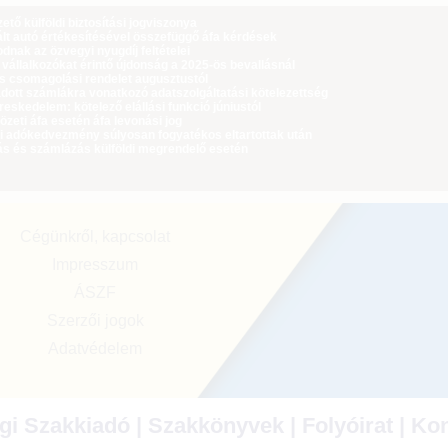
tő külföldi biztosítási jogviszonya
lt autó értékesítésével összefüggő áfa kérdések
dnak az özvegyi nyugdíj feltételei
 vállalkozókat érintő újdonság a 2025-ös bevallásnál
ós csomagolási rendelet augusztustól
dott számlákra vonatkozó adatszolgáltatási kötelezettség
eskedelem: kötelező elállási funkció júniustól
zeti áfa esetén áfa levonási jog
i adókedvezmény súlyosan fogyatékos eltartottak után
ás és számlázás külföldi megrendelő esetén
Cégünkről, kapcsolat
Impresszum
ÁSZF
Szerzői jogok
Adatvédelem
i Szakkiadó | Szakkönyvek | Folyóirat | Ko