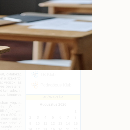
kényszertörlés
Online
2026-09-16
alányadózás
Ügyvédi kreditontok
Online
2026-12-31
edzser Praxis
Eseménykövetés
gügyi adó- és
SZAKMAI KLUBJAINK
 a főszabály
 Ruszin Zsolt,
elszámolható
Áfa Klub
séghányaddal
 Mindössze 15%
laki eléri-e a
Könyvelői Klub
ősítette: az
TB Klub
t, oktatókat,
et a szakértő.
át végzők, az
Pedagógus Klub
éves bevétenél
t kell adózni.
 vagy kőműves
ADÓNAPTÁR
ásban végzett
Augusztus
2026
int. „Ő tehát
költséghányad
1
0 és a 80%-os
2
3
4
5
6
7
8
 kivéve akkor,
t az adót”. A
9
10
11
12
13
14
15
szintén lehet
16
17
18
19
20
21
22