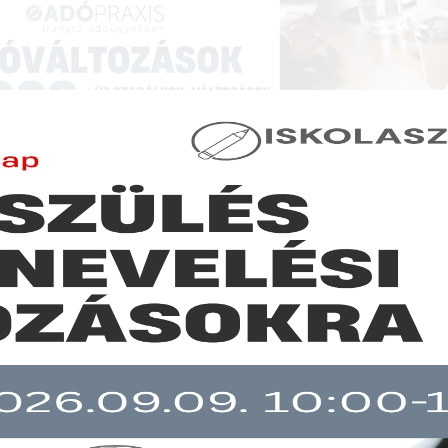
NCIÁK ÉS KÉPZÉSEK
|
SZAKKIADVÁNY BOLT
|
LEXPRAXIS
|
MENEDZSER 
JOGSZABÁLYVÁLTOZÁSOK - JOGSZABÁLYI KÖRKÉ
ik az átalányadó és számos katás adózót érint
b mint 30 napja nem frissült!