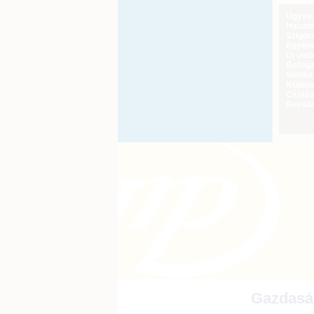
Ügyveze
Haszná
Szigoro
Egyéni
Új uni
Befoga
Webker
Különbö
Család
Bevall
Gazdaság