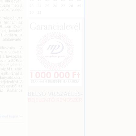
al élő egyéni
egyezte meg a
23
24
25
26
27
28
29
 tevékenységet
30
31
ltségigényes
e fennáll az
Ruszin Zsolt,
ari, továbbá
dálkodásra, a
 átalányadó-
álaszolta. A
nem a 90%-ba,
t a távközlési
tozik a 80% a
ves bevétellel
lképzés után
esik, tehát a
alányadózásra
ejelentést. A
hogy egyből az
z Általános
íreket kapni >>