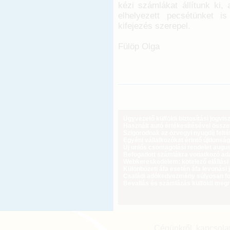
kézi számlákat állítunk ki,
elhelyezett pecsétünket i
kifejezés szerepel.
Fülöp Olga
Ügyvezető külföldi biztosítási jogvi
Használt autó értékesítésével össz
Szigorodnak az özvegyi nyugdíj feltét
Egyéni vállalkozókat érintő újdonság
Új uniós csomagolási rendelet augus
Befogadott számlákra vonatkozó adat
Webkereskedelem: kötelező elállási 
Különbözeti áfa esetén áfa levonási 
Családi adókedvezmény súlyosan fog
Bevallás és számlázás külföldi meg
Cégünkről, kapcsola