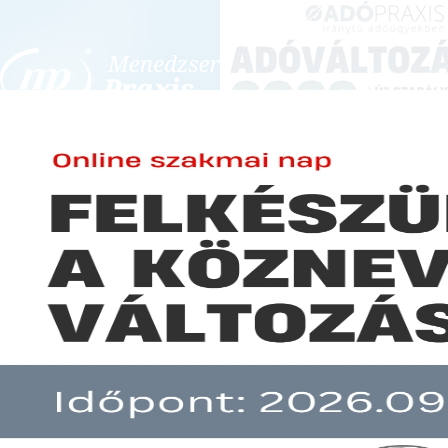
BEJELENTKEZÉS
KONFERENCIÁK ÉS KÉPZÉSEK
|
SZA
E-mail cím:
SZA
Jelszó:
Elfelejtett jelszó
A katából átalányadóra áttérés
Előfizetéseinkről
Még nem ügyfelünk?
A hír több mint 30 napja nem frissült!