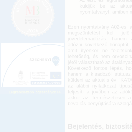
Az első és legfontosab
küldjük be az aktuál
nyomtatványt, amiben 
Ezen nyomtatvány A02-es lap
megszüntetést kell jel
jövedelemadózás, hanem á
adózni következő hónaptól, 
amit ilyenkor ne felejtsün
lehetőség, és nem orvosolh
jétől választható az átalánya
Következő fontos lépés, ho
hanem a kisadózói státusz
küldeni az aktuális évi ’KATA
az alábbi nyilatkozat típu
teljesíti a jövőben az adó
Legkeresettebb jogszabályok >>
akkor azt természetesen a 
bevallás benyújtására szolgál
Bejelentés, biztosít