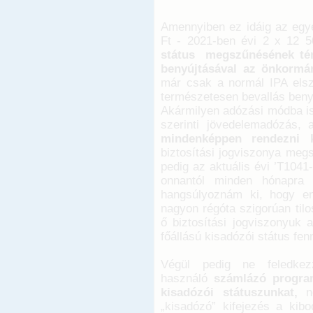
Amennyiben ez idáig az egyén
Ft - 2021-ben évi 2 x 12 50
státus megszűnésének tény
benyújtásával az önkormány
már csak a normál IPA elsz
természetesen bevallás benyúj
Akármilyen adózási módba is
szerinti jövedelemadózás, 
mindenképpen rendezni k
biztosítási jogviszonya meg
pedig az aktuális évi ’T1041
onnantól minden hónapra 
hangsúlyoznám ki, hogy e
nagyon régóta szigorúan tilo
ő biztosítási jogviszonyuk 
főállású kisadózói státus fen
Végül pedig ne feledke
használó
számlázó program
kisadózói státuszunkat,
n
„kisadózó” kifejezés a kib