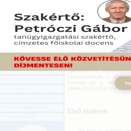
Hírlevél
A 2022-es adóváltozások
ONLINE KÖZVETÍTÉSEK
fejleménye az átalányadó 
katások jó részét adózásu
KÖNYVELŐI TOVÁBBKÉPZÉSEK
áttérésre ösztönözheti. Mit
DIGITÁLIS TERMÉKEK
jövedelemadó hatálya alá?
TANÁCSADÁS
2022. január 13.
GAZDASÁGI SZAKKÖNYVEK
Az átalányadó –
2022-es jo
GAZDASÁGI FOLYÓIRATOK
lehetőségeinek
és a
ka
cikkünkben is foglalkoztun
GAZDASÁGI KONFERENCIÁK
kiadványunkban is alaposa
ONLINE ÜGYFÉLSZOLGÁLAT
érdemes azt is végigtekint
Reg
vállalkozó katából személyi 
OLDALTÉRKÉP
FELNŐTTKÉPZÉS
EGYÉB TOVÁBBKÉPZÉSEINK
Első lépések
ÜGYFÉLSZOLGÁLAT