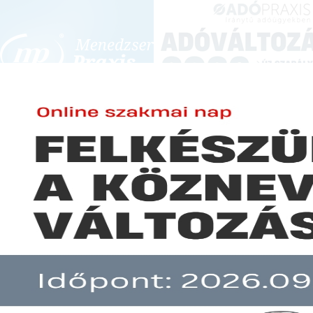
BEJELENTKEZÉS
KONFERENCIÁK ÉS KÉPZÉSEK
|
SZA
E-mail cím:
JOGSZABÁLYVÁL
Jelszó:
Elfelejtett jelszó
Erősödő fogyasztói jogok a dig
Előfizetéseinkről
Még nem ügyfelünk?
A hír több mint 30 napja nem frissült!