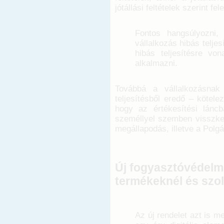
jótállási feltételek szerint fel
Fontos hangsúlyozni,
vállalkozás hibás telje
hibás teljesítésre von
alkalmazni.
Továbbá a vállalkozásnak
teljesítésből eredő – kötele
hogy az értékesítési lánc
személlyel szemben visszkere
megállapodás, illetve a Polg
Új fogyasztóvédelmi
termékeknél és szol
Az új rendelet azt is 