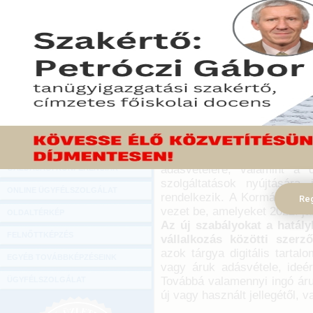
Hírlevél
Új fogyasztóvédelmi szabál
ONLINE KÖZVETÍTÉSEK
kihirdetésre került korm
fogyasztó és vállalkozás 
KÖNYVELŐI TOVÁBBKÉPZÉSEK
melynek tárgya digitális 
DIGITÁLIS TERMÉKEK
ideértve a digitális elemeke
TANÁCSADÁS
2021. december 02.
GAZDASÁGI SZAKKÖNYVEK
2021. június végén kih
GAZDASÁGI FOLYÓIRATOK
Kormányrendelet, amely a 
adásvételére, valamint a di
GAZDASÁGI KONFERENCIÁK
szolgáltatások nyújtására 
ONLINE ÜGYFÉLSZOLGÁLAT
rendelkezik. A Kormányrend
Reg
vezet be, amelyeket 2022. jan
OLDALTÉRKÉP
Az új szabályokat a hatál
FELNŐTTKÉPZÉS
vállalkozás közötti szerz
azok tárgya digitális tartalo
EGYÉB TOVÁBBKÉPZÉSEINK
vagy áruk adásvétele, ideér
Továbbá valamennyi ingó áru
ÜGYFÉLSZOLGÁLAT
új vagy használt jellegétől, v