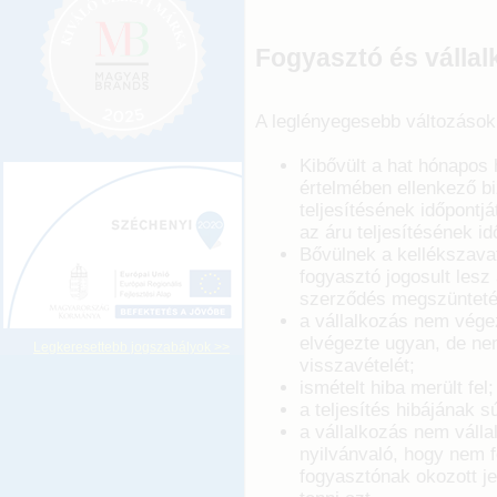
Fogyasztó és vállal
A leglényegesebb változások
Kibővült a hat hónapos 
értelmében ellenkező bi
teljesítésének időpontjá
az áru teljesítésének id
Bővülnek a kellékszava
fogyasztó jogosult lesz
szerződés megszüntet
a vállalkozás nem végez
elvégezte ugyan, de nem 
Legkeresettebb jogszabályok >>
visszavételét;
ismételt hiba merült fel;
a teljesítés hibájának sú
a vállalkozás nem válla
nyilvánvaló, hogy nem f
fogyasztónak okozott j