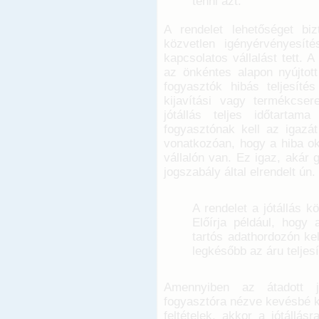
tenni azt.
A rendelet lehetőséget bi
közvetlen igényérvényesít
kapcsolatos vállalást tett. 
az önkéntes alapon nyújtott
fogyasztók hibás teljesíté
kijavítási vagy termékcse
jótállás teljes időtarta
fogyasztónak kell az igazát
vonatkozóan, hogy a hiba oka
vállalón van. Ez igaz, akár 
jogszabály által elrendelt ún.
A rendelet a jótállás k
Előírja például, hogy a
tartós adathordozón ke
legkésőbb az áru teljes
Amennyiben az átadott jót
fogyasztóra nézve kevésbé k
feltételek, akkor a jótállás