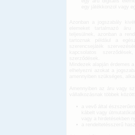
egy áru digitális elem
egy játékkonzol vagy eg
Azonban a jogszabály kivét
elemeket tartalmazó áru v
teljesülnek, azonban a ren
tartoznak például a egész
szerencsejáték szervezésér
kapcsolatos szerződések,
szerződések.
Mindezek alapján érdemes a t
elhelyezni azokat a jogszab
amennyiben szükséges, alka
Amennyiben az áru vagy szo
vállalkozásnak többek között 
a vevő által észszerűen
kábelt vagy útmutatókat
vagy a hirdetésekben ny
a rendeltetésszerű hasz