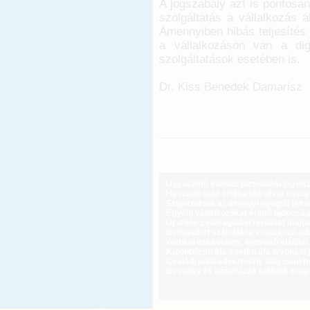
A jogszabály azt is pontosan
szolgáltatás a vállalkozás ál
Amennyiben hibás teljesítés 
a vállalkozáson van a digi
szolgáltatások esetében is.
Dr. Kiss Benedek Damarisz
Ügyvezető külföldi biztosítási jogvi
Használt autó értékesítésével össz
Szigorodnak az özvegyi nyugdíj feltét
Egyéni vállalkozókat érintő újdonság
Új uniós csomagolási rendelet augus
Befogadott számlákra vonatkozó adat
Webkereskedelem: kötelező elállási 
Különbözeti áfa esetén áfa levonási 
Családi adókedvezmény súlyosan fog
Bevallás és számlázás külföldi meg