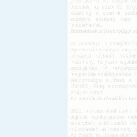
játékkaszinó és kártyatere
uszodák, az edző- és fitne
kizárólag a sportról szól
számára edzésen vagy sp
látogathatóak.
Büntetések a járványügyi s
Az üzletekre, a szolgáltatá
vonatkozó szabályok megszeg
bírsággal sújtható, valamin
intézmény, helyszín legaláb
bezáratható. A rendeletb
megsértője szabálysértést kö
pénzbírsággal sújtható. A h
150.000,- Ft-ig, a szabálysé
Ft-ig terjedhet.
Az iskolák és óvodák is be
2021. március 8-tól április 
digitális munkarendben mű
érvényben, a bölcsődék visz
működéséről az intézmény ig
Az óvodai és iskolai gyerme