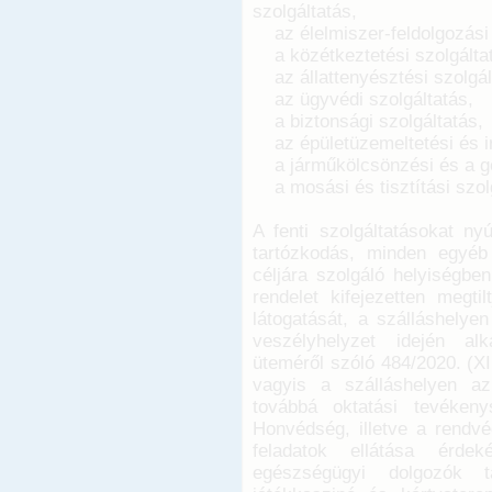
szolgáltatás,
az élelmiszer-feldolgozási 
a közétkeztetési szolgálta
az állattenyésztési szolgál
az ügyvédi szolgáltatás,
a biztonsági szolgáltatás,
az épületüzemeltetési és ir
a járműkölcsönzési és a gé
a mosási és tisztítási szolg
A fenti szolgáltatásokat ny
tartózkodás, minden egyéb
céljára szolgáló helyiségbe
rendelet kifejezetten megti
látogatását, a szálláshelye
veszélyhelyzet idején al
üteméről szóló 484/2020. (XI
vagyis a szálláshelyen az 
továbbá oktatási tevéken
Honvédség, illetve a rendvé
feladatok ellátása érdek
egészségügyi dolgozók ta