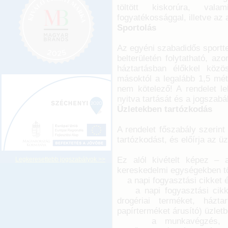
töltött kiskorúra, val
fogyatékossággal, illetve az
Sportolás
Az egyéni szabadidős sportte
belterületén folytatható, a
háztartásban élőkkel közö
másoktól a legalább 1,5 mé
nem kötelező! A rendelet l
nyitva tartását és a jogszabál
Üzletekben tartózkodás
A rendelet főszabály szerint 
tartózkodást, és előírja az ü
Ez alól kivételt képez – 
Legkeresettebb jogszabályok >>
kereskedelmi egységekben tö
a napi fogyasztási cikket ér
a napi fogyasztási cikket 
drogériai terméket, háztar
papírterméket árusító) üzletb
a munkavégzés, a hiva