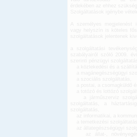
érdekében az ehhez szüksége
Szolgáltatások igénybe vétel
A személyes megjelenést ig
vagy helyszín is köteles fős
szolgáltatások jelentenek kivé
a szolgáltatási tevékenys
szabályairól szóló 2009. év
szerinti pénzügyi szolgáltatá
a közlekedési és a szállítás
a magánegészségügyi szolgá
a szociális szolgáltatás,
a postai, a csomagküldő és 
a totózó és lottózó szolgál
a járműszerviz szolgálta
szolgáltatás, a háztartási
szolgáltatás,
az informatikai, a kommunik
a temetkezési szolgáltatás
az állategészségügyi szolg
az állat-, növényegészség