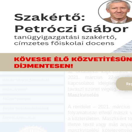
Hírlevél
Tovább szigorítják a jár
ONLINE KÖZVETÍTÉSEK
súlyosbodására tekintettel.
március 22-ig tartanak be
KÖNYVELŐI TOVÁBBKÉPZÉSEK
április 7-ig szünetel a j
DIGITÁLIS TERMÉKEK
korábbi zárlatnál szélesebb
TANÁCSADÁS
2021. március 08.
GAZDASÁGI SZAKKÖNYVEK
Munkavédelem jogi szabály
A védelmi intézkedések ideig
GAZDASÁGI FOLYÓIRATOK
Korm. rendelet 2021. március
az oktatással kapcsolatos i
GAZDASÁGI KONFERENCIÁK
2021. március 22-ig alk
ONLINE ÜGYFÉLSZOLGÁLAT
kapcsolatos ideiglenes vé
Reg
tavaszi szünet végéig, vagyis
OLDALTÉRKÉP
Maszkviselés
FELNŐTTKÉPZÉS
A rendelet – 2021. március 
EGYÉB TOVÁBBKÉPZÉSEINK
folyamatosan elfedő maszk vi
a közterületen. Maszkként t
ÜGYFÉLSZOLGÁLAT
illetve textil vagy más anya
maszkviselési kötelezetts