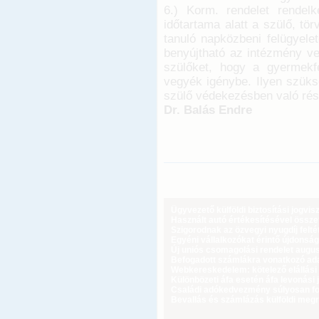
6.) Korm. rendelet rendelk
időtartama alatt a szülő, t
tanuló napközbeni felügyelet
benyújtható az intézmény ve
szülőket, hogy a gyermekf
vegyék igénybe. Ilyen szüks
szülő védekezésben való rés
Dr. Balás Endre
Ügyvezető külföldi biztosítási jogvi
Használt autó értékesítésével össz
Szigorodnak az özvegyi nyugdíj feltét
Egyéni vállalkozókat érintő újdonság
Új uniós csomagolási rendelet augus
Befogadott számlákra vonatkozó adat
Webkereskedelem: kötelező elállási 
Különbözeti áfa esetén áfa levonási 
Családi adókedvezmény súlyosan fog
Bevallás és számlázás külföldi meg