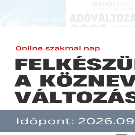
BEJELENTKEZÉS
KONFERENCIÁK ÉS KÉPZÉSEK
|
SZA
E-mail cím:
JOGSZABÁLYVÁL
Jelszó:
Elfelejtett jelszó
Járványügyi szigorítások újab
Előfizetéseinkről
Még nem ügyfelünk?
A hír több mint 30 napja nem frissült!