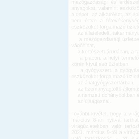
mezőgazdasági és erdészet
anyagokat, valamint eszközök
a gépet, az alkatrészt, az é
nem értve a főtevékenységk
eszközöket forgalmazó üzlet
az állateledelt, takarmányt
a mezőgazdasági üzletben, 
vágóhidat,
a kertészeti árudában, a fa
a piacon, a helyi termelői p
körén kívül eső üzletben,
a gyógyszert, a gyógyászat
eszközöket forgalmazó üzlet
az állatgyógyszertárban,
az üzemanyagtöltő állomá
a nemzeti dohányboltban 
az újságosnál.
További kivétel, hogy a vir
március 8-án nyitva tartha
virágüzletekben való tart
2021. március 9-től a virágü
való tartózkodás – az elvi