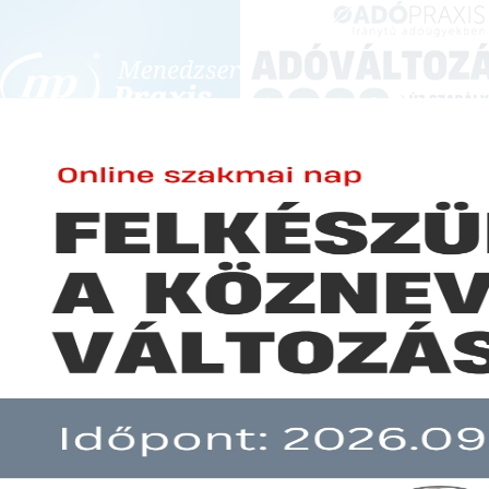
BEJELENTKEZÉS
KONFERENCIÁK ÉS KÉPZÉSEK
|
SZA
E-mail cím:
JOGSZABÁLYVÁL
Jelszó:
Elfelejtett jelszó
Kihirdetésre került a 2021. év
Előfizetéseinkről
Még nem ügyfelünk?
A hír több mint 30 napja nem frissült!