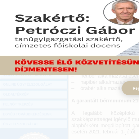
Hírlevél
A Magyar Közlöny 2021. január 28-i
ONLINE KÖZVETÍTÉSEK
alkalmazandó minimálbér és garantál
2021. január 28.
KÖNYVELŐI TOVÁBBKÉPZÉSEK
A minimálbér 167.400 forin
DIGITÁLIS TERMÉKEK
A teljes munkaidőben foglal
TANÁCSADÁS
alapbér kötelező legkisebb ö
GAZDASÁGI SZAKKÖNYVEK
esetén 2021. február 1-jétől:
GAZDASÁGI FOLYÓIRATOK
– havibér alkalmazása eseté
GAZDASÁGI KONFERENCIÁK
– hetibér alkalmazása eseté
– napibér alkalmazása eseté
ONLINE ÜGYFÉLSZOLGÁLAT
– órabér alkalmazása esetén
Reg
OLDALTÉRKÉP
A garantált bérminimum 219
FELNŐTTKÉPZÉS
A legalább középfokú 
EGYÉB TOVÁBBKÉPZÉSEINK
szakképzettséget igénylő mu
ÜGYFÉLSZOLGÁLAT
alapbérként megállapított ga
esetén 2021. február 1-jétől: