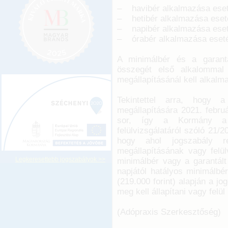
– havibér alkalmazása eseté
– hetibér alkalmazása eseté
– napibér alkalmazása eseté
– órabér alkalmazása esetén
A minimálbér és a garantá
összegét első alkalommal
megállapításánál kell alkalma
Tekintettel arra, hogy 
megállapítására 2021. februá
sor, így a Kormány a m
felülvizsgálatáról szóló 21/2
hogy ahol jogszabály re
megállapításának vagy felül
Legkeresettebb jogszabályok >>
minimálbér vagy a garantált
napjától hatályos minimálbér
(219.000 forint) alapján a jo
meg kell állapítani vagy felül 
(Adópraxis Szerkesztőség)