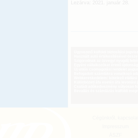
Lezárva: 2021. január 28.
Ügyvezető külföldi biztosítási jogvi
Használt autó értékesítésével össz
Szigorodnak az özvegyi nyugdíj feltét
Egyéni vállalkozókat érintő újdonság
Új uniós csomagolási rendelet augus
Befogadott számlákra vonatkozó adat
Webkereskedelem: kötelező elállási 
Különbözeti áfa esetén áfa levonási 
Családi adókedvezmény súlyosan fog
Bevallás és számlázás külföldi meg
Cégünkről, kapcsola
Impresszum
ÁSZF