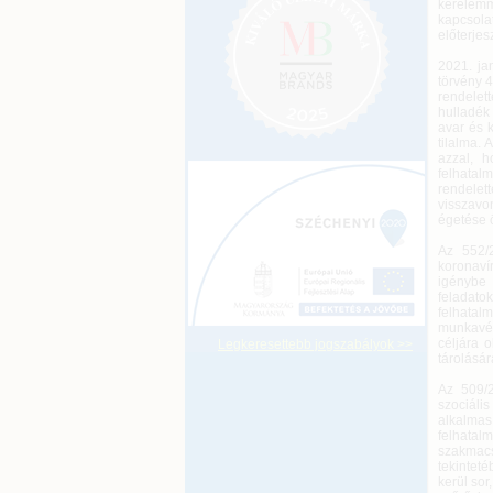
kérelemm
kapcsol
előterjes
2021. ja
törvény 4
rendelet
hulladék
avar és k
tilalma. 
azzal, 
felhatal
rendelet
visszavon
égetése 
Az 552/2
koronaví
igénybe 
feladato
felhata
munkavég
céljára o
Legkeresettebb jogszabályok >>
tárolásá
Az 509/2
szociáli
alkalmas 
felhatal
szakmacs
tekinteté
kerül sor