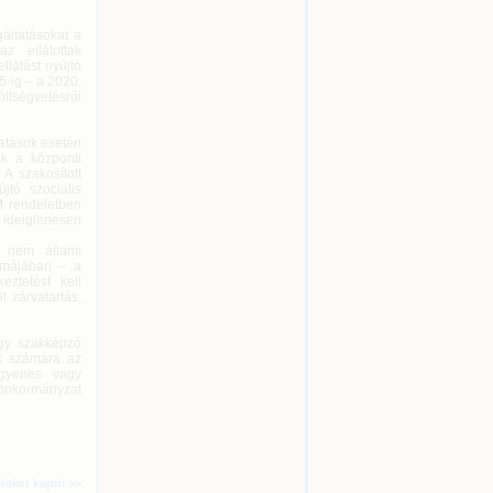
gáltatásokat a
z ellátottak
llátást nyújtó
5-ig – a 2020.
öltségvetésről
tatások esetén
ok a központi
 A szakosított
jtó szociális
M rendeletben
n ideiglenesen
k nem állami
ormájában – a
ztetést kell
t zárvatartás,
agy szakképző
ek számára az
ngyenes vagy
 önkormányzat
íreket kapni >>