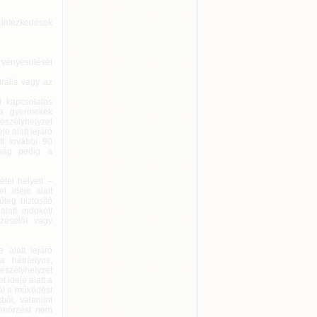
i intézkedések
érvényesülését
urális vagy az
l kapcsolatos
s a gyermekek
eszélyhelyzet
e alatt lejáró
tt további 90
ltság pedig a
tel helyett –
t ideje alatt
leg biztosító
alatt indokolt
rzésétől vagy
 alatt lejáró
a hátrányos,
veszélyhelyzet
ideje alatt a
nál a működést
kből, valamint
lenőrzést nem