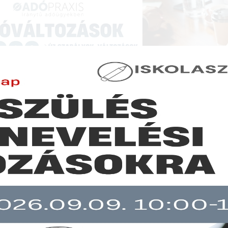
NCIÁK ÉS KÉPZÉSEK
|
SZAKKIADVÁNY BOLT
|
LEXPRAXIS
|
MENEDZSER 
JOGSZABÁLYVÁLTOZÁSOK - JOGSZABÁLYI KÖRKÉ
élyhelyzettel kapcsolatban 2020. november 30. és december 6. kö
t kormányrendeletek
b mint 30 napja nem frissült!