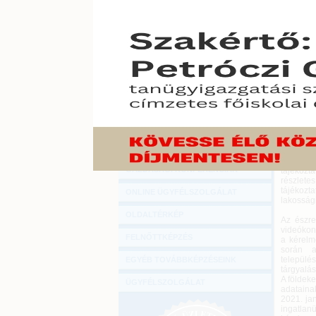
Hírlevél
Az 535/2
ONLINE KÖZVETÍTÉSEK
Így 2021
és a he
önkormán
KÖNYVELŐI TOVÁBBKÉPZÉSEK
adó beve
DIGITÁLIS TERMÉKEK
2020. dec
Az 546/20
TANÁCSADÁS
stratég
jogintéz
GAZDASÁGI SZAKKÖNYVEK
kapcsola
a rendel
GAZDASÁGI FOLYÓIRATOK
cselekmén
honlapjá
GAZDASÁGI KONFERENCIÁK
tájékozt
részlete
tájékozt
ONLINE ÜGYFÉLSZOLGÁLAT
lakosság
OLDALTÉRKÉP
Az észre
videókonf
FELNŐTTKÉPZÉS
a kérelm
során a
települé
EGYÉB TOVÁBBKÉPZÉSEINK
tárgyalás
A földeke
ÜGYFÉLSZOLGÁLAT
adatainak
2021. ja
ingatlan