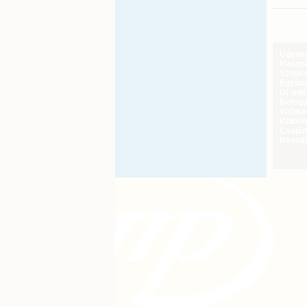
Ügyveze
Haszná
Szigoro
Egyéni
Új uni
Befoga
Webker
Különbö
Család
Bevall