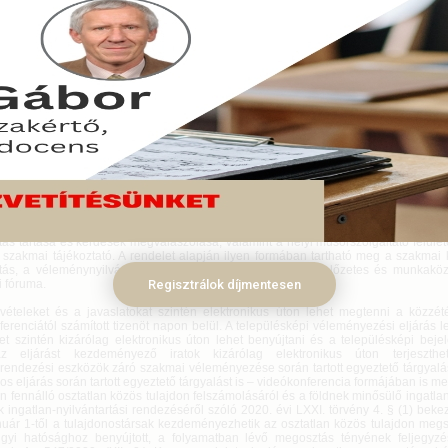
020. (XII. 1.) Korm. rendelet megtiltja a hely adók emelését és új adó bevezetés
-ben a települési adó, az építményadó, a telekadó, a kommunális adó, az idege
lyi iparűzési adó mértéke nem lehet magasabb, mint a 2021. december 2
yzati adórendeletben megállapított adómérték. A rendelet tiltja új helyi adó és
zetését és a fennálló adómentesség vagy adókedvezmény megszüntetését is.
ember 07.
20. (XII. 2.) Korm. rendelet a településfejlesztési koncepcióról, az integrált telepü
iáról és a településrendezési eszközökről, valamint egyes településrende
ményekről szóló 314/2012. (XI. 8.) Korm. rendelet egyes szabályainak eltérő a
tos rendelkezéseket határoz meg a veszélyhelyzet idejére. A tavaszi szabályozás
et a személyes találkozások számának csökkentése érdekében lehetővé teszi e
yek elektronikus úton történő foganatosítását. Elektronikus útnak minősül a hely
n közzétett részletes szakmai tájékoztató, videókonferencia keretében az érint
atás tartása és kérdések megválaszolása, valamint a helyi műsorszolgáltató felül
s szakmai tájékoztató. A rendelet alapján ilyen formában tartható meg a szakmai 
atás, a véleménynyilvánítás és az egyeztetés valamint az előzetes és munkaközi
i fóruma.
Regisztrálok díjmentesen
vételeket és a javaslatokat szintén elektronikus úton lehet megtenni a közzété
erenciától számított tizenöt napon belül. A településképi véleményezési eljárás l
et szintén kizárólag elektronikus úton lehet benyújtani és a településképi bejel
z eljárást kezdeményező iratok kizárólag elektronikus úton terjeszth
srendezési eszközök záró szakmai véleményezése során tartott egyeztető tárgyalá
os eljárás során tartott egyeztető tárgyalást is – videókonferencia formájában is me
n fennálló osztatlan közös tulajdon felszámolásáról és a földnek minősülő ingatlan
 ingatlan-nyilvántartási rendezéséről szóló 2020. évi LXXI. törvény 4. § (1) bek
nuár 1-től a tulajdonostársak kezdeményezhetik az osztatlan közös tulajdon megs
ügyi hatósághoz benyújtott, a folyamatban lévő megosztás tényének feljegyzé