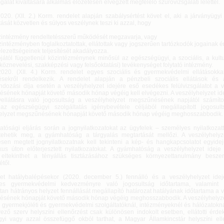
gálat kiváltására alkalmas előzetesen elvégzett megfelelő szűrővizsgálati lelettel.
020. (XII. 2.) Korm. rendelet alapján szabálysértést követ el, aki a járványügy
ását közvetlen és súlyos veszélynek teszi ki azzal, hogy
intézmény rendeltetésszerű működését megzavarja, vagy
intézményben foglalkoztatottak, ellátottak vagy jogszerűen tartózkodók jogainak 
lezettségeinek teljesítését akadályozza.
ójától függetlenül közintézménynek minősül az egészségügyi, a szociális, a kult
(köznevelési, szakképzési vagy felsőoktatási) tevékenységet folytató intézmény.
020. (XII. 4.) Korm. rendelet egyes szociális és gyermekvédelmi ellátásokka
ésekről rendelkezik. A rendelet alapján a pénzbeli szociális ellátások é
ndozási díja esetén a veszélyhelyzet idejére eső esedékes felülvizsgálatot a v
sének hónapját követő második hónap végéig kell elvégezni. A veszélyhelyzet idej
ellátásra való jogosultság a veszélyhelyzet megszűnésének napjától számíto
az egészségügyi szolgáltatás igénybevétele céljából megállapított jogosu
elyzet megszűnésének hónapját követő második hónap végéig meghosszabbodik.
tósági eljárás során a jognyilatkozatokat az ügyfelek – személyes nyilatkozatté
tehetik meg, a gyámhatóság a tárgyalás megtartását mellőzi. A veszélyhelyze
sen megtett jognyilatkozatnak kell tekinteni a kép- és hangkapcsolatot egyidejű
ikus úton előterjesztett nyilatkozatokat. A gyámhatóság a veszélyhelyzet ideje 
eltekinthet a tényállás tisztázásához szükséges környezettanulmány besze
től.
et hatálybalépésekor (2020. december 5.) fennálló és a veszélyhelyzet ideje
res gyermekvédelmi kedvezményre való jogosultság időtartama, valamint 
tan hátrányos helyzet fennállását megállapító határozat hatályának időtartama a 
sének hónapját követő második hónap végéig meghosszabbodik. A veszélyhelyzet 
s, gyermekjóléti és gyermekvédelmi szolgáltatóknál, intézményeknél és hálózatok
ező szerv helyszíni ellenőrzést csak különösen indokolt esetben, ellátotti érde
gyi vagy azzal összefüggő okból tarthat, a Magyar Államkincstár helyszíni el