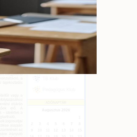
kényszertörlés
Online
2026-09-16
ét 2021. évre.
nforgalmi adó
Ügyvédi kreditontok
-án hatályos
Online
2026-12-31
 új települési
Eseménykövetés
SZAKMAI KLUBJAINK
lésfejlesztési
zési sajátos
lkalmazásával
Áfa Klub
hoz hasonlóan
gyes eljárási
i önkormányzat
Könyvelői Klub
ettek részére
etén megjelenő
TB Klub
konzultáció, a
 tájékoztatás
Pedagógus Klub
teltől vagy a
efolytatásához
ADÓNAPTÁR
entési eljárás
etőek elő. A
Augusztus
2026
s – ideértve a
gtartható.
1
ok jogosultjai
2
3
4
5
6
7
8
ezdése alapján
züntetését az
9
10
11
12
13
14
15
sére irányuló
16
17
18
19
20
21
22