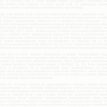
el. Az 547/2020. (XII. 2.) Korm. rendelet alapján az ingatlan megosztása irán
atos kérelem nem nyújtható be 2021. január 1-től az ingatlanügyi hatós
ztésére csupán a veszélyhelyzet lejártát követően lesz lehetőség.
nuár 1-től hatályát veszti a környezet védelmének általános szabályairól szóló 1
8. § (1) bekezdésének b) pontja, amely az avar és kerti hulladék égetésére vonat
tel történő megállapítására hatalmazta fel a települési önkormányzatokat. Az 
 égetés önkormányzati szabályozására vonatkozó felhatalmazás eltörlésével által
erti hulladék égetésének a levegő védelméről szóló 306/2010. (XII.23.) Korm. ren
Az 549/2020. (XII. 2.) Korm. rendelet viszont a hatályon kívül helyező rendelkezést
hogy a hatályát vesztő szabályozással megegyező módon a veszélyhelyzet 
mazza a települési önkormányzatokat az avar és kerti hulladék égetésére vonatk
tel történő megállapítására. Ezzel összefüggésben az 550/2020. (XII. 2.) K
ja a levegő védelméről szóló 306/2010. (XII. 23.) Korm. rendelet avar és kerti hulla
önkormányzati szabályozásának hatályon kívül helyezésével összefüggő rendelkezé
020. (XII. 2.) Korm. rendelet felhatalmazza a Magyar Államkincstárat, ho
rus-fertőzés kockázatának leginkább kitett érintettjei, vagyis az idősek számára
vehető és ingyenesen biztosított koronavírus elleni védőoltások kiosztásáva
k ellátása keretében tájékoztatást küldjön. A 484/2020. (XI. 10.) Korm. rendel
lmazza a munkáltatót és a munkavállalót, hogy megállapodjanak az üzle
zés során olyan szünet biztosításáról, amely során mellőzhető a maszk használ
lyan helyiség illetve terület jelölhető ki, amely nem szolgál az üzletben értékes
ra, és amelyben vásárló sem tartózkodhat.
020. (XI. 19.) Korm. rendelet az egészségügyben, a nevelési, oktatási inté
s intézményekben és a bölcsődei ellátásban dolgozók SARS-CoV-2 koronavírus
heti rendszerességgel történő teszteléséről rendelkezett. Az 552/2020. (XII. 2.) 
mazza az Operatív törzset, hogy a fentiek mellett más „hivatásrendekhez tarto
oportokhoz tartozó személyek, intézményekben foglalkoztatottak, illetve sz
ben is elrendelje a tesztelést. A teszt elvégzése az ő esetükben sem kötelező, a
, ha a vizsgálat elvégzéséhez az érintett előzetesen hozzájárult, és nem rendelkez