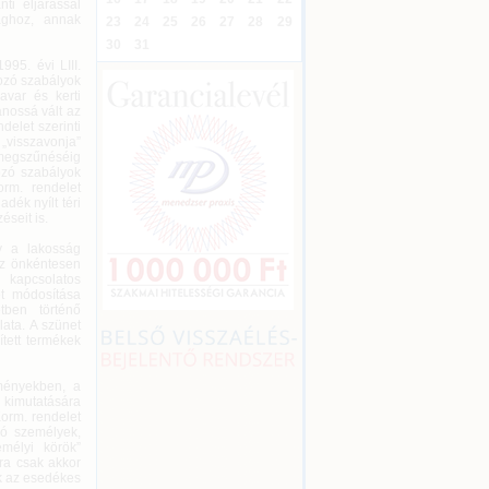
ti eljárással
ághoz, annak
23
24
25
26
27
28
29
30
31
995. évi LIII.
kozó szabályok
avar és kerti
ánossá vált az
delet szerinti
 „visszavonja”
megszűnéséig
ozó szabályok
orm. rendelet
dék nyílt téri
seit is.
gy a lakosság
 az önkéntesen
l kapcsolatos
et módosítása
tben történő
ata. A szünet
ített termékek
zményekben, a
 kimutatására
Korm. rendelet
zó személyek,
emélyi körök”
rra csak akkor
ik az esedékes