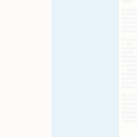
tarthat.
A veszély
fenntar
lakókörn
intézmén
augusztu
szóló tör
Étkezteté
a napi i
költségv
ellátást
intézmén
meghatáro
el lehet t
A telep
fenntart
gyermeké
biztosít
digitális
Ha a gye
intézmén
ingyene
kedvezmé
biztosít
Dr. Balá
LexPraxi