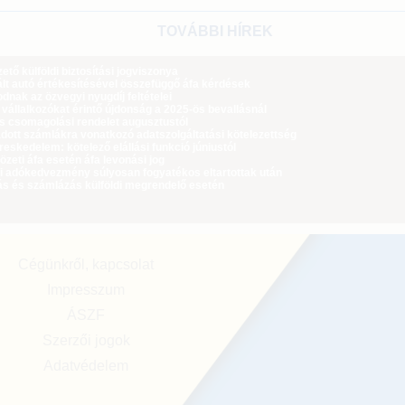
TOVÁBBI HÍREK
tő külföldi biztosítási jogviszonya
lt autó értékesítésével összefüggő áfa kérdések
dnak az özvegyi nyugdíj feltételei
 vállalkozókat érintő újdonság a 2025-ös bevallásnál
ós csomagolási rendelet augusztustól
dott számlákra vonatkozó adatszolgáltatási kötelezettség
eskedelem: kötelező elállási funkció júniustól
zeti áfa esetén áfa levonási jog
i adókedvezmény súlyosan fogyatékos eltartottak után
ás és számlázás külföldi megrendelő esetén
Cégünkről, kapcsolat
Impresszum
ÁSZF
Szerzői jogok
Adatvédelem