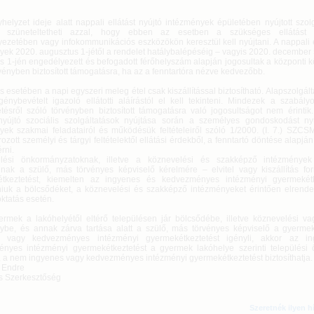
helyzet ideje alatt nappali ellátást nyújtó intézmények épületében nyújtott szol
tó szüneteltetheti azzal, hogy ebben az esetben a szükséges ellátást a
yezetében vagy infokommunikációs eszközökön keresztül kell nyújtani. A nappali e
yek 2020. augusztus 1-jétől a rendelet hatálybalépéséig – vagyis 2020. december 
s 1-jén engedélyezett és befogadott férőhelyszám alapján jogosultak a központi k
vényben biztosított támogatásra, ha az a fenntartóra nézve kedvezőbb.
s esetében a napi egyszeri meleg étel csak kiszállítással biztosítható. Alapszolgál
génybevételt igazoló ellátotti aláírástól el kell tekinteni. Mindezek a szabály
etésről szóló törvényben biztosított támogatásra való jogosultságot nem érintik.
 nyújtó szociális szolgáltatások nyújtása során a személyes gondoskodást nyú
yek szakmai feladatairól és működésük feltételeiről szóló 1/2000. (I. 7.) SZCS
zott személyi és tárgyi feltételektől ellátási érdekből, a fenntartó döntése alapjá
érni.
ülési önkormányzatoknak, illetve a köznevelési és szakképző intézménye
óinak a szülő, más törvényes képviselő kérelmére – elvitel vagy kiszállítás f
tkeztetést, kiemelten az ingyenes és kedvezményes intézményi gyermekétke
aniuk a bölcsődéket, a köznevelési és szakképző intézményeket érintően elrendel
 oktatás esetén.
rmek a lakóhelyétől eltérő településen jár bölcsődébe, illetve köznevelési v
ybe, és annak zárva tartása alatt a szülő, más törvényes képviselő a gyerm
s vagy kedvezményes intézményi gyermekétkeztetést igényli, akkor az i
nyes intézményi gyermekétkeztetést a gyermek lakóhelye szerinti települési
ja, a nem ingyenes vagy kedvezményes intézményi gyermekétkeztetést biztosíthatja.
s Endre
s Szerkesztőség
Szeretnék ilyen h