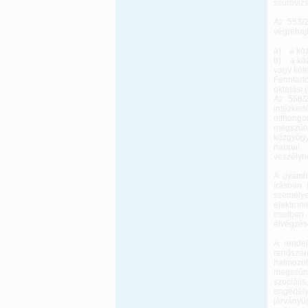
szűrővizs
Az 553/2
végrehajt
a) a köz
b) a köz
vagy köte
Fenntart
oktatási 
Az 556/2
intézked
otthongo
megszűné
közgyógy
nappal, 
veszélyh
A gyámha
írásban 
személye
elektron
esetben 
elvégzésé
A rendel
rendsze
halmozot
megszűné
szociáli
engedély
járványü