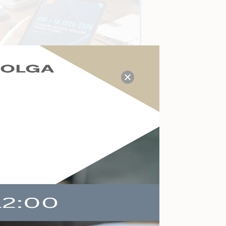
TUDÁS- ÉS VÁLASZKÖZPONT
Megválaszolt adózási, tb,
munkaügyi, számviteli
kérdések a mai napon:
P
21
Kérdezzen itt Ön is!
AKTUÁLIS ESEMÉNYEK
Felkészülés a köznevelés
zött
változásaira
Online
2026-09-09
Végelszámolás,