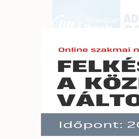
BEJELENTKEZÉS
KONFERE
E-mail cím:
Jelszó:
Elfelejtett jelszó
A vesz
Előfizetéseinkről
kiadot
Még nem ügyfelünk?
A hír töb