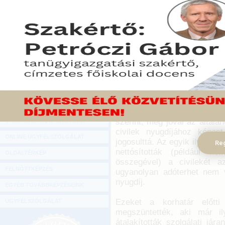
Hírlevél
Az új Tbj. júliusi hatál
ONLINE KÖZVETÍTÉSEK
kérdésként, hogy mentesü
szolgálati járandóságban
KÖNYVELŐI TOVÁBBKÉPZÉSEK
Gábor TB szakértő adott vá
DIGITÁLIS TERMÉKEK
2020. október 13.
TANÁCSADÁS
A kérdést előadó ügyfelünk
GAZDASÁGI SZAKKÖNYVEK
határőrség megszűnésekor s
igénybe is vett, nyugdíjas 
GAZDASÁGI FOLYÓIRATOK
fegyveres erők hivatásos 
szerint, még jóval az általán
GAZDASÁGI KONFERENCIÁK
civilek nyugdíjához képest
ONLINE ÜGYFÉLSZOLGÁLAT
jogosulttá. Az egyik ilyen e
Reg
nettósították (például n
OLDALTÉRKÉP
összegével) a civilekét a
FELNŐTTKÉPZÉS
ugyanolyan adóterhet nem v
nyugdíj.
EGYÉB TOVÁBBKÉPZÉSEINK
Ezeket a korhatár előtti
ÜGYFÉLSZOLGÁLAT
megszüntették, aki már il
átalakították szolgálati já