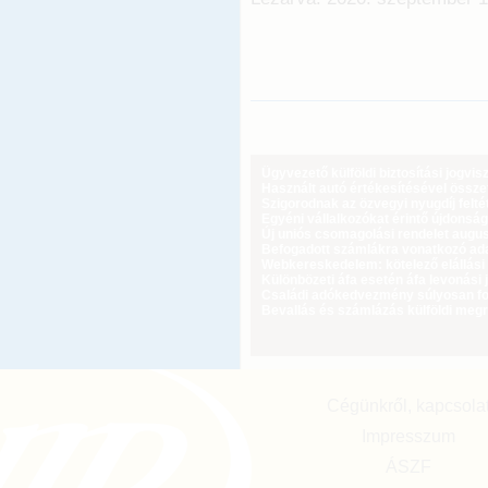
Ügyvezető külföldi biztosítási jogvi
Használt autó értékesítésével össz
Szigorodnak az özvegyi nyugdíj feltét
Egyéni vállalkozókat érintő újdonság
Új uniós csomagolási rendelet augus
Befogadott számlákra vonatkozó adat
Webkereskedelem: kötelező elállási 
Különbözeti áfa esetén áfa levonási 
Családi adókedvezmény súlyosan fog
Bevallás és számlázás külföldi meg
Cégünkről, kapcsola
Impresszum
ÁSZF