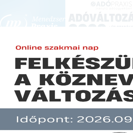
BEJELENTKEZÉS
KONFERENCIÁK ÉS KÉPZÉSEK
|
SZA
E-mail cím:
SZA
Jelszó:
Elfelejtett jelszó
Szolgálati járandóságból öreg
Előfizetéseinkről
Még nem ügyfelünk?
A hír több mint 30 napja nem frissült!