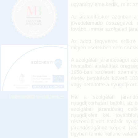
ugyanúgy emelkedik, mint az
Az átalakításkor azonban a 
jövedelemadó összegével, é
tovább, immár szolgálati jár
Az adott fegyveres erőkre 
milyen esetekben nem csökke
A szolgálati járandóságot az
hivatalból átalakítják öregsé
1956-ban született személy
életév betöltését követő 183
vagy betöltötte a nyugdíjkorh
Ha a szolgálati járand
Legkeresettebb jogszabályok >>
nyugdíjkorhatárt betölti, az 
szolgálati járandóság csö
nyugdíjként kell továbbfo
részesülő volt határőr nyug
járandóságához képest (akár
ügyben tennie kellene valamit