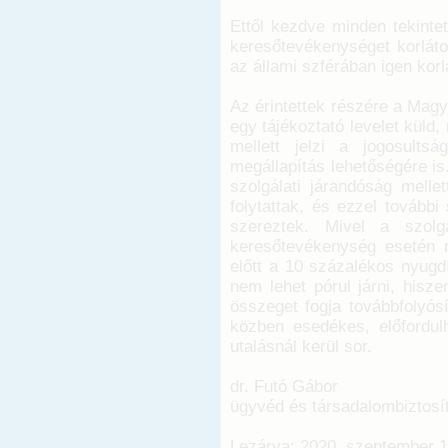
Ettől kezdve minden tekinte
keresőtevékenységet korlát
az állami szférában igen korl
Az érintettek részére a Magy
egy tájékoztató levelet küld
mellett jelzi a jogosults
megállapítás lehetőségére is
szolgálati járandóság melle
folytattak, és ezzel további
szereztek. Mivel a szolg
keresőtevékenység esetén me
előtt a 10 százalékos nyugdí
nem lehet pórul járni, hisz
összeget fogja továbbfolyósí
közben esedékes, előfordu
utalásnál kerül sor.
dr. Futó Gábor
ügyvéd és társadalombiztosí
Lezárva: 2020. szeptember 1