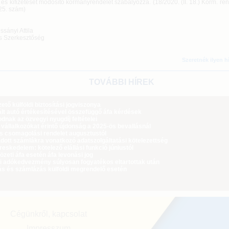
és kifizetését módosító kormányrendelet szabályozza. (18/2020. (II. 18.) Korm. re
25. szám)
sányi Attila
s Szerkesztőség
Szeretnék ilyen h
TOVÁBBI HÍREK
tő külföldi biztosítási jogviszonya
lt autó értékesítésével összefüggő áfa kérdések
dnak az özvegyi nyugdíj feltételei
 vállalkozókat érintő újdonság a 2025-ös bevallásnál
ós csomagolási rendelet augusztustól
dott számlákra vonatkozó adatszolgáltatási kötelezettség
eskedelem: kötelező elállási funkció júniustól
zeti áfa esetén áfa levonási jog
i adókedvezmény súlyosan fogyatékos eltartottak után
ás és számlázás külföldi megrendelő esetén
Cégünkről, kapcsolat
Impresszum