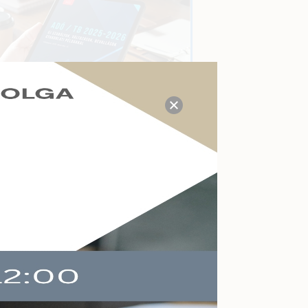
TUDÁS- ÉS VÁLASZKÖZPONT
Megválaszolt adózási, tb,
munkaügyi, számviteli
kérdések a mai napon:
P
21
Kérdezzen itt Ön is!
AKTUÁLIS ESEMÉNYEK
Felkészülés a köznevelés
változásaira
Online
2026-09-09
Végelszámolás,