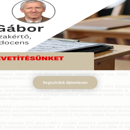
szabályfigyelőnkben a legjelentősebb jogszabály- módosításokat ismertetjük.
cius 02.
azságügyi miniszter rendeletben szabályozta a Magyarország Európai Unió mel
etére kihelyezésre kerülő kormánytisztviselőkkel szemben támasztott szakmai kö
ejesítésének módját. Az Állandó Képviseletre való kihelyezés feltétele az európai
lamint külügyi szakmai vizsga letétele. (1/2020 (II. 17.) IM rendelet, Magyar Közlö
dették az innovációért és technológiáért felelős miniszter által adományozhat
ozásának rendjét. Bevezetésre kerül többek között a „Klímavédelemért 
elem érdekében végzett magas színvonalú, eredményes munka elismeréséért a
II. 17.) ITM rendelet, Magyar Közlöny 23. szám)
gazdasági és külügyminiszter rendelete a külképviseletre tartós külszolgálatr
sztviselők részére nyújtható kamatmentes illetmény- és költségtérítés-előleg, vala
vásárlás céljára nyújtható kölcsön részletes szabályait állapítja meg. (3/2020 
, Magyar Közlöny 23. szám)
Regisztrálok díjmentesen
yköveti szolgálat ellátását érinti az a rendelet is, amely a tartós külszolgál
ett kormánytisztviselő házastársa jogcímén fennálló deviza-illetménypótlék és k
ságának megállapításához szükséges nyilatkozat megtételének szabályozza. (4/2
elet, Magyar Közlöny 23. szám)
ították a nyugellátásokban és egyes más ellátásokban részesülő személyek részé
lványról szóló kormányrendelet. A módosítás értelmében rezsiutalványokat, két hó
us 31. napjáig lehet felhasználni. (17/2020 (II. 18.) Korm. rendelet, Magyar Közlö
kra jogosultak 2020. január 1-jétől a szociális, valamint a gyermekjóléti és g
n foglalkoztatott közalkalmazottak. A szociális ágazati összevont pótlék és böl