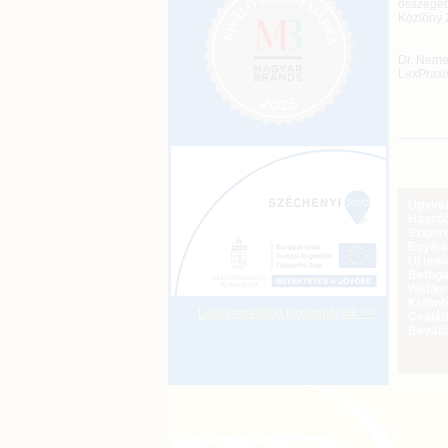
összegét 
Közlöny 
Dr. Nemes
LexPraxi
Ügyveze
Haszná
Szigoro
Egyéni
Új uni
Befoga
Webker
Különbö
Legkeresettebb jogszabályok >>
Család
Bevall