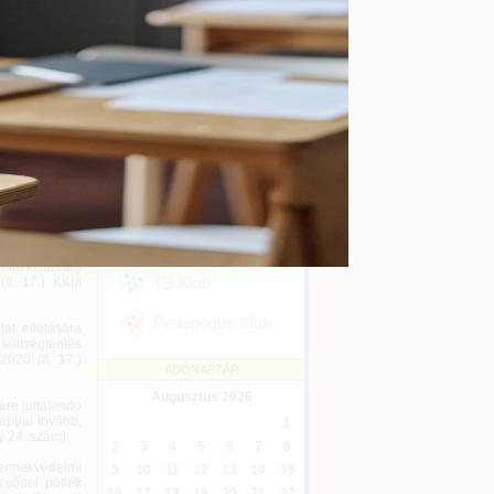
kényszertörlés
Online
2026-09-16
Ügyvédi kreditontok
Online
2026-12-31
letti Állandó
vetelményeket
Eseménykövetés
 uniós szakmai
ny 23. szám)
SZAKMAI KLUBJAINK
ó elismerések
díj”, mely a
Áfa Klub
dományozható.
Könyvelői Klub
a kihelyezett
mint kizárólag
TB Klub
(II. 17.) KKM
Pedagógus Klub
at ellátására
öltségtérítés
020 (II. 17.)
ADÓNAPTÁR
Augusztus
2026
re juttatandó
nappal tovább,
1
ny 24. szám)
2
3
4
5
6
7
8
yermekvédelmi
9
10
11
12
13
14
15
csődei pótlék
16
17
18
19
20
21
22