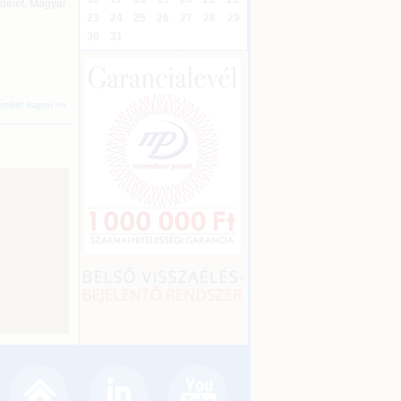
ndelet, Magyar
23
24
25
26
27
28
29
30
31
íreket kapni >>