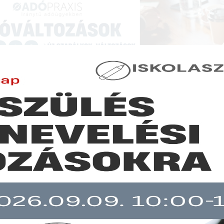
NCIÁK ÉS KÉPZÉSEK
|
SZAKKIADVÁNY BOLT
|
LEXPRAXIS
|
MENEDZSER 
JOGSZABÁLYVÁLTOZÁSOK - JOGSZABÁLYI KÖRKÉ
ogszabályfigyelő 2020. február 17-23.
b mint 30 napja nem frissült!