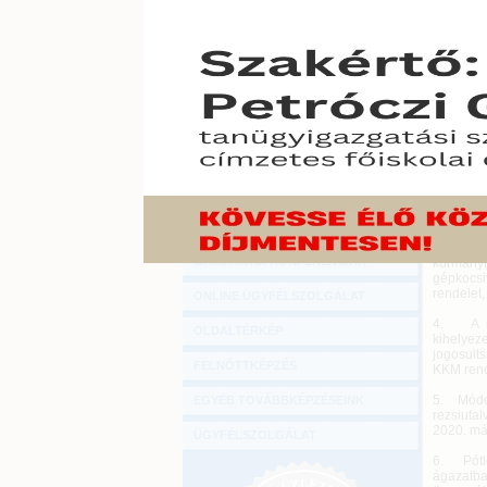
Hírlevél
Heti jog
ONLINE KÖZVETÍTÉSEK
2020. már
KÖNYVELŐI TOVÁBBKÉPZÉSEK
1. Az ig
Képvisel
DIGITÁLIS TERMÉKEK
és azok t
vizsga va
TANÁCSADÁS
2. Kihir
adomány
GAZDASÁGI SZAKKÖNYVEK
klímavéd
(7/2020 (
GAZDASÁGI FOLYÓIRATOK
3. A kül
GAZDASÁGI KONFERENCIÁK
kormányti
gépkocsi
rendelet
ONLINE ÜGYFÉLSZOLGÁLAT
4. A nag
OLDALTÉRKÉP
kihelyez
jogosult
FELNŐTTKÉPZÉS
KKM rend
5. Módos
EGYÉB TOVÁBBKÉPZÉSEINK
rezsiuta
2020. máj
ÜGYFÉLSZOLGÁLAT
6. Pótlé
ágazatba