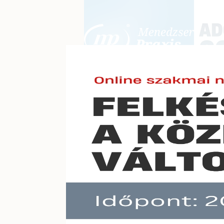
BEJELENTKEZÉS
KONFERE
E-mail cím:
Jelszó:
Elfelejtett jelszó
Heti j
Előfizetéseinkről
Még nem ügyfelünk?
A hír töb