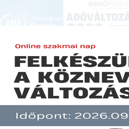
BEJELENTKEZÉS
KONFERENCIÁK ÉS KÉPZÉSEK
|
SZA
E-mail cím:
JOGSZABÁLYVÁL
Jelszó:
Elfelejtett jelszó
Nem ütközik alaptörvénybe a 
Előfizetéseinkről
Még nem ügyfelünk?
A hír több mint 30 napja nem frissült!