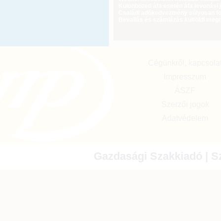
Különbözeti áfa esetén áfa levonási 
Családi adókedvezmény súlyosan fog
Bevallás és számlázás külföldi meg
Cégünkről, kapcsola
Impresszum
ÁSZF
Szerzői jogok
Adatvédelem
Gazdasági Szakkiadó | Sz