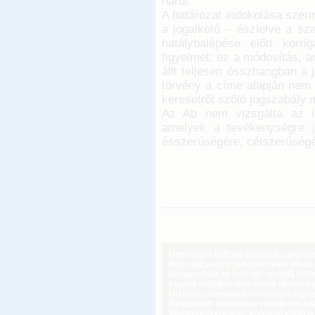
hárul.
A határozat indokolása szeri
a jogalkotó – észlelve a s
hatálybalépése előtt korr
figyelmet: ez a módosítás, 
állt teljesen összhangban a 
törvény a címe alapján nem 
keresetről szóló jogszabály 
Az Ab nem vizsgálta az in
amelyek a tevékenységre j
ésszerűségére, célszerűség
Ügyvezető külföldi biztosítási jogvi
Használt autó értékesítésével össz
Szigorodnak az özvegyi nyugdíj feltét
Egyéni vállalkozókat érintő újdonság
Új uniós csomagolási rendelet augus
Befogadott számlákra vonatkozó adat
Webkereskedelem: kötelező elállási 