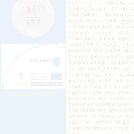
fogalmára – épülnek, a
alkalmazhatatlan. Az Ab sz
szövegéből, összefügg
következtetésre jutni, hogy
értelmezhetetlen lenne, és e
bizonyos mértékű értéke
szabályozás hagyományos e
döntési felhatalmazását jele
tekinthető alkotmányellenes
érvényesülését, a tevékenys
körülményei figyelembevételé
Az Ab megállapította azt 
szabályozása nem szaka
viszonyaitól, ezért nem sé
rendelkezését. A piaci vis
minősül elvárt vagy vélelm
Legkeresettebb jogszabályok >>
ténylegesen elért jövedelmet j
tevékenység eredményének tu
nem állít fel meg nem szerz
vélelmet. A törvény a tev
ugyan az adózóra hárítja,
elegendő támpontot adnak; v