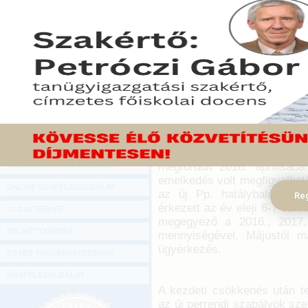
Hírlevél
Mintegy 80 ezer polgári és
ONLINE KÖZVETÍTÉSEK
2018. július végéig. Eze
perrendtartás (Pp.) hatálya
KÖNYVELŐI TOVÁBBKÉPZÉSEK
Pp. hatályosulását támog
DIGITÁLIS TERMÉKEK
tartozó ügyek ügyforgalmi
elemzi.
TANÁCSADÁS
2018. augusztus 16.
GAZDASÁGI SZAKKÖNYVEK
A 2018. január – márciusi
GAZDASÁGI FOLYÓIRATOK
képest mintegy 35 százalék
megfordult 2018. áprilisá
GAZDASÁGI KONFERENCIÁK
emelkedés volt megfigyelhető
ONLINE ÜGYFÉLSZOLGÁLAT
az új Pp. hatálybalépése e
Reg
érkezett az év eleji 6-7 ezr
OLDALTÉRKÉP
megegyező a 2016., 2017.
FELNŐTTKÉPZÉS
mennyiségével. Májustól m
ügyérkezés.
EGYÉB TOVÁBBKÉPZÉSEINK
ÜGYFÉLSZOLGÁLAT
A kezdeti csökkenés után te
az új perrendi szabályok sze