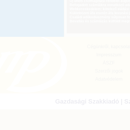
Új uniós csomagolási rendelet augus
Befogadott számlákra vonatkozó adat
Webkereskedelem: kötelező elállási 
Különbözeti áfa esetén áfa levonási 
Családi adókedvezmény súlyosan fog
Bevallás és számlázás külföldi meg
Cégünkről, kapcsola
Impresszum
ÁSZF
Szerzői jogok
Adatvédelem
Gazdasági Szakkiadó | Sz