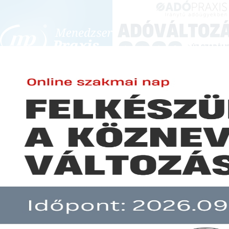
BEJELENTKEZÉS
KONFERENCIÁK ÉS KÉPZÉSEK
|
SZA
E-mail cím:
JOGSZABÁLYVÁL
Jelszó:
Elfelejtett jelszó
Július végéig több mint 54.000 
Előfizetéseinkről
Még nem ügyfelünk?
A hír több mint 30 napja nem frissült!