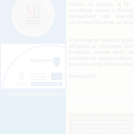
száma. Az összes, új Pp. h
utasítottak vissza a bírós
befogadható volt. Jelent
visszautasításoknak az össz
A bírósághoz fordulás jogát
elfogadja az Országos Bíró
javaslatát, aminek révén je
keresetlevél nyomtatványok
javaslata pedig illetékmentes
(birosag.hu)
Legkeresettebb jogszabályok >>
Ügyvezető külföldi biztosítási jogvi
Használt autó értékesítésével össz
Szigorodnak az özvegyi nyugdíj feltét
Egyéni vállalkozókat érintő újdonság