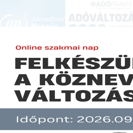
BEJELENTKEZÉS
KONFERENCIÁK ÉS KÉPZÉSEK
|
SZA
E-mail cím:
SZA
Jelszó:
Elfelejtett jelszó
2018/2019 tanév rendje
Előfizetéseinkről
Még nem ügyfelünk?
A hír több mint 30 napja nem frissült!