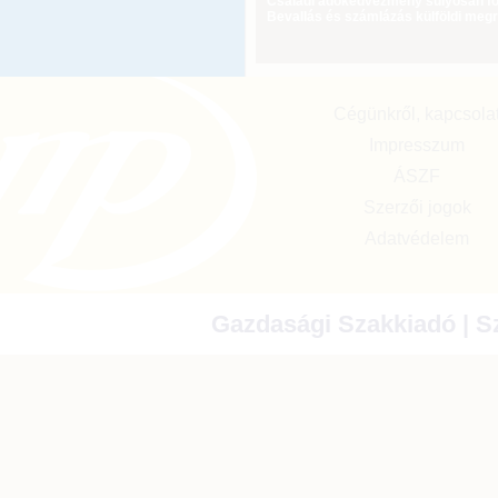
Családi adókedvezmény súlyosan fog
Bevallás és számlázás külföldi meg
Cégünkről, kapcsola
Impresszum
ÁSZF
Szerzői jogok
Adatvédelem
Gazdasági Szakkiadó | Sz