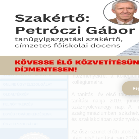
Hírlevél
A Magyar Közlöny 85. számában megjel
ONLINE KÖZVETÍTÉSEK
rendelete a 2018/2019. tanév rendjéről
2018. július 20.
KÖNYVELŐI TOVÁBBKÉPZÉSEK
A rendelet hatálya kiterjed
DIGITÁLIS TERMÉKEK
iskolákra, a gimnáziumokra,
szakiskolákra, a készségf
TANÁCSADÁS
iskolákra, a kiegészít
GAZDASÁGI SZAKKÖNYVEK
gyógypedagógiai, konduktí
iskoláira és kollégiumaira,
GAZDASÁGI FOLYÓIRATOK
iskolaként működő gyógypeda
GAZDASÁGI KONFERENCIÁK
intézményekre, a kollégiu
kollégiumaira.
ONLINE ÜGYFÉLSZOLGÁLAT
Reg
A tanítási év első tanítási
OLDALTÉRKÉP
tanítási napja 2019. jún
FELNŐTTKÉPZÉS
száznyolcvanegy nap. A n
szakgimnáziumban százhetv
EGYÉB TOVÁBBKÉPZÉSEINK
és szakiskolában száznyolcv
ÜGYFÉLSZOLGÁLAT
Az őszi szünet előtti utolsó 
utáni első tanítási nap 2018.