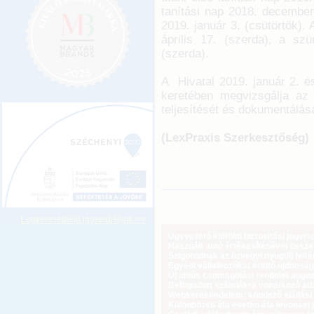
tanítási nap 2018. december 
2019. január 3. (csütörtök). 
április 17. (szerda), a szü
(szerda).
A Hivatal 2019. január 2. é
keretében megvizsgálja az
teljesítését és dokumentálásá
(LexPraxis Szerkesztőség)
Legkeresettebb jogszabályok >>
Ügyvezető külföldi biztosítási jogvi
Használt autó értékesítésével össz
Szigorodnak az özvegyi nyugdíj feltét
Egyéni vállalkozókat érintő újdonság
Új uniós csomagolási rendelet augus
Befogadott számlákra vonatkozó adat
Webkereskedelem: kötelező elállási 
Különbözeti áfa esetén áfa levonási 