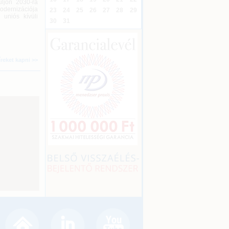
üljön 2030-ra
odernizációja
23
24
25
26
27
28
29
 uniós kívüli
30
31
íreket kapni >>