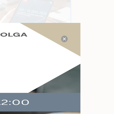
TUDÁS- ÉS VÁLASZKÖZPONT
Megválaszolt adózási, tb,
munkaügyi, számviteli
kérdések a mai napon:
P
21
Kérdezzen itt Ön is!
AKTUÁLIS ESEMÉNYEK
Felkészülés a köznevelés
változásaira
Online
2026-09-09
Végelszámolás,