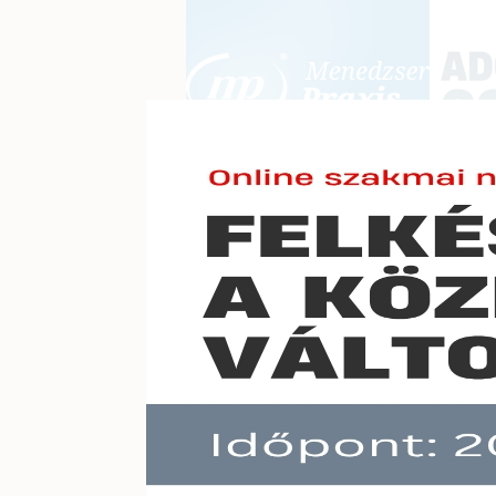
BEJELENTKEZÉS
KONFERE
E-mail cím:
Jelszó:
Elfelejtett jelszó
EP- jo
Előfizetéseinkről
Még nem ügyfelünk?
A hír töb