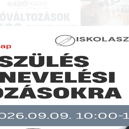
NCIÁK ÉS KÉPZÉSEK
|
SZAKKIADVÁNY BOLT
|
LEXPRAXIS
|
MENEDZSER 
JOGSZABÁLYVÁLTOZÁSOK - JOGSZABÁLYI KÖRKÉ
gszabály az üvegházhatású gázok ipari csökkentéséért
b mint 30 napja nem frissült!