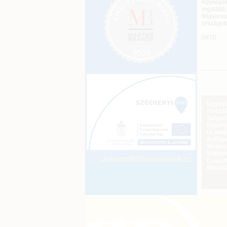
egységek
legalább
felgyors
országok
(MTI)
Ügyveze
Haszná
Szigoro
Egyéni
Új uni
Befoga
Webker
Különbö
Legkeresettebb jogszabályok >>
Család
Bevall