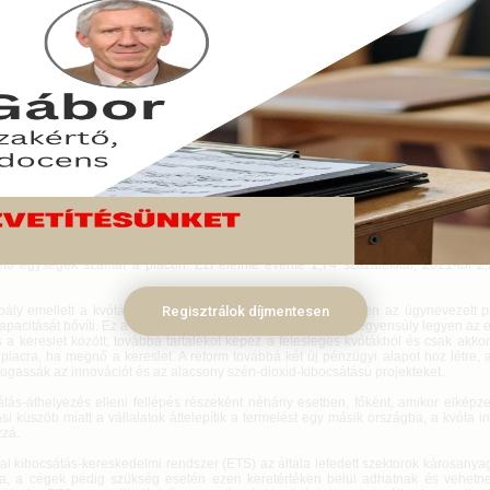
pai Parlament képviselői üvegház hatású gázok ipari csökkentését és ezen
klímakonferencia céljainak megvalósítását segítő jogszabályt fogadtak el
 ülésükön kedden.
uár 07.
 parlament sajtószolgálatának tájékoztatása szerint az 535 szavazattal 104
dás mellett elfogadott jogszabály felgyorsítja az európai kibocsátás-kereskedel
retében adható-vehető kibocsátási mennyiség csökkentését.
en létrehozott ETS az ipari tevékenység miatt keletkező káros anyagokra vonatkoz
atású gázkibocsátás 40 százalékát fedi le. A jelenlegi ETS 2020-ig van érvényben
bály értelmében az Európai Unió fokozatosan lejjebb szállítja a szén-dioxi
, valamint a kvótaár csökkenésének megállítása érdekében még gyorsabb ütemb
ető egységek számát a piacon. Ezt eleinte évente 1,74 százalékkal, 2021-től 2,
bály emellett a kvóták túltermelésének csökkentése érdekében az úgynevezett pia
Regisztrálok díjmentesen
kapacitását bővíti. Ez a tartalék gondoskodik majd arról, hogy egyensúly legyen az 
 a kereslet között, továbbá tartalékot képez a felesleges kvótákból és csak akkor
piacra, ha megnő a kereslet. A reform továbbá két új pénzügyi alapot hoz létre, 
ogassák az innovációt és az alacsony szén-dioxid-kibocsátású projekteket.
átás-áthelyezés elleni fellépés részeként néhány esetben, főként, amikor elképz
si küszöb miatt a vállalatok áttelepítik a termelést egy másik országba, a kvóta i
zzá.
ai kibocsátás-kereskedelmi rendszer (ETS) az általa lefedett szektorok károsanya
a, a cégek pedig szükség esetén ezen keretértéken belül adhatnak és vehetne