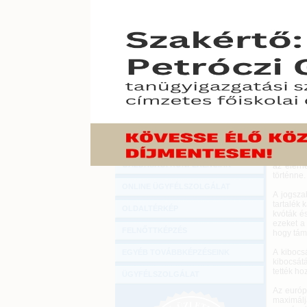
Hírlevél
Az Euró
ONLINE KÖZVETÍTÉSEK
párizsi 
plenáris
KÖNYVELŐI TOVÁBBKÉPZÉSEK
2018. febr
DIGITÁLIS TERMÉKEK
Az uniós
tartózko
(ETS) ke
TANÁCSADÁS
A 2005-b
GAZDASÁGI SZAKKÖNYVEK
üvegházh
GAZDASÁGI FOLYÓIRATOK
A jogsza
küszöböt
GAZDASÁGI KONFERENCIÁK
az elérh
történne.
ONLINE ÜGYFÉLSZOLGÁLAT
A jogsza
tartalék 
OLDALTÉRKÉP
kvóták és
ezeket a 
FELNŐTTKÉPZÉS
hogy tám
A kibocs
EGYÉB TOVÁBBKÉPZÉSEINK
kibocsátá
tették ho
ÜGYFÉLSZOLGÁLAT
Az európ
maximálj