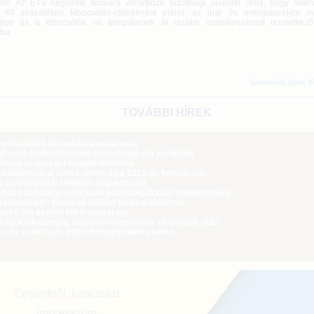
et. Az ETS negyedik fázisára vonatkozó bizottsági javaslat célja, hogy siker
 40 százalékos kibocsátás-csökkenést elérni, az ipar és energiaszektor m
uljon és a kibocsátók ne települjenek át lazább szabályozással rendelkező
ba.
Szeretnék ilyen h
TOVÁBBI HÍREK
tő külföldi biztosítási jogviszonya
lt autó értékesítésével összefüggő áfa kérdések
dnak az özvegyi nyugdíj feltételei
 vállalkozókat érintő újdonság a 2025-ös bevallásnál
ós csomagolási rendelet augusztustól
dott számlákra vonatkozó adatszolgáltatási kötelezettség
eskedelem: kötelező elállási funkció júniustól
zeti áfa esetén áfa levonási jog
i adókedvezmény súlyosan fogyatékos eltartottak után
ás és számlázás külföldi megrendelő esetén
Cégünkről, kapcsolat
Impresszum