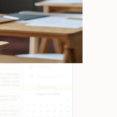
kényszertörlés
Online
2026-09-16
 keresztül a
 strasbourgi
Ügyvédi kreditontok
Online
2026-12-31
Eseménykövetés
 ellenében 39
mi rendszeren
SZAKMAI KLUBJAINK
ik és a teljes
Áfa Klub
.
d-kibocsátási
Könyvelői Klub
en mérsékelné
2 százalékkal
TB Klub
ci stabilitási
Pedagógus Klub
eladásra szánt
 vezeti vissza
amelyek célja,
ADÓNAPTÁR
Augusztus
2026
elhető, hogy a
ngyenes lesz -
1
2
3
4
5
6
7
8
g kibocsátását
9
10
11
12
13
14
15
k kibocsátási
16
17
18
19
20
21
22