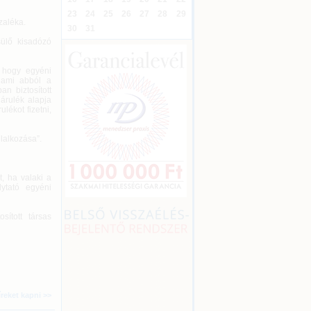
23
24
25
26
27
28
29
zaléka.
30
31
sülő kisadózó
, hogy egyéni
, ami abból a
n biztosított
járulék alapja
lékot fizetni,
glalkozása”.
t, ha valaki a
ytató egyéni
ított társas
íreket kapni >>