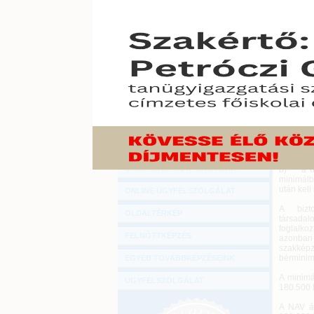
Hírlevél
Esetünk
ONLINE KÖZVETÍTÉSEK
ügyvezet
Kata tv. 
KÖNYVELŐI TOVÁBBKÉPZÉSEK
2018. febr
DIGITÁLIS TERMÉKEK
Vállalkoz
Jelenleg,
TANÁCSADÁS
8,5 száz
felelőssé
GAZDASÁGI SZAKKÖNYVEK
E járulé
GAZDASÁGI FOLYÓIRATOK
szerinti
a) a 10 
GAZDASÁGI KONFERENCIÁK
b) a 8,5
minimálb
után kell
ONLINE ÜGYFÉLSZOLGÁLAT
A bizto
OLDALTÉRKÉP
társada
foglalkoz
FELNŐTTKÉPZÉS
azonban 
szakképz
bérminim
EGYÉB TOVÁBBKÉPZÉSEINK
A minimá
ÜGYFÉLSZOLGÁLAT
180.500 f
A NAV ál