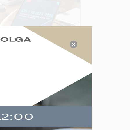
TUDÁS- ÉS VÁLASZKÖZPONT
Megválaszolt adózási, tb,
munkaügyi, számviteli
kérdések a mai napon:
14
Kérdezzen itt Ön is!
AKTUÁLIS ESEMÉNYEK
Felkészülés a köznevelés
 a
változásaira
Online
2026-09-09
Végelszámolás,