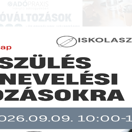
NCIÁK ÉS KÉPZÉSEK
|
SZAKKIADVÁNY BOLT
|
LEXPRAXIS
|
MENEDZSER 
SZAKMAI ÖSSZEFOGLALÓK
asztható-e két vállalkozói jogviszony esetén, hogy melyik legyen
lalkozás”?
b mint 30 napja nem frissült!