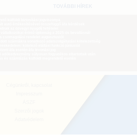
TOVÁBBI HÍREK
tő külföldi biztosítási jogviszonya
lt autó értékesítésével összefüggő áfa kérdések
dnak az özvegyi nyugdíj feltételei
 vállalkozókat érintő újdonság a 2025-ös bevallásnál
ós csomagolási rendelet augusztustól
dott számlákra vonatkozó adatszolgáltatási kötelezettség
eskedelem: kötelező elállási funkció júniustól
zeti áfa esetén áfa levonási jog
i adókedvezmény súlyosan fogyatékos eltartottak után
ás és számlázás külföldi megrendelő esetén
Cégünkről, kapcsolat
Impresszum
ÁSZF
Szerzői jogok
Adatvédelem