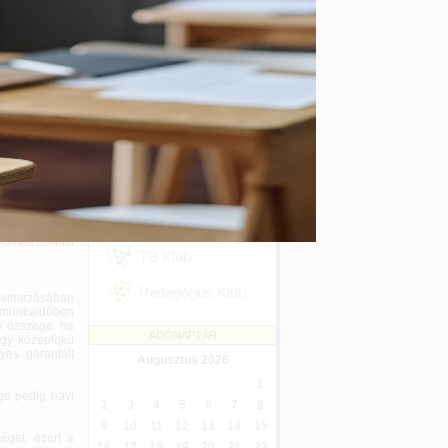
kényszertörlés
Online
2026-09-16
társaságban
 vállalkozó a
Ügyvédi kreditontok
Online
2026-12-31
Eseménykövetés
SZAKMAI KLUBJAINK
díjjárulék és a
 (a korlátolt
).
Áfa Klub
elel a törvény
avonta
Könyvelői Klub
ombiztosítási
TB Klub
Pedagógus Klub
almazásában
 munkaidőben
vi összege, ha
ADÓNAPTÁR
agy középfokú
yes garantált
Augusztus
2026
1
ge pedig havi
2
3
4
5
6
7
8
9
10
11
12
13
14
15
éget, ezért a
16
17
18
19
20
21
22