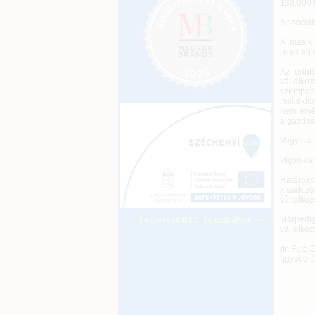
138.000 f
A szociál
A másik 
jelenleg 
Az érint
vállalko
szempont
mellékfog
nem érvén
a gazdasá
Vagyis a 
Vajon van
Határozot
kisadózó
vállalkoz
Márpedig
Legkeresettebb jogszabályok >>
vállalkoz
dr. Futó 
ügyvéd é