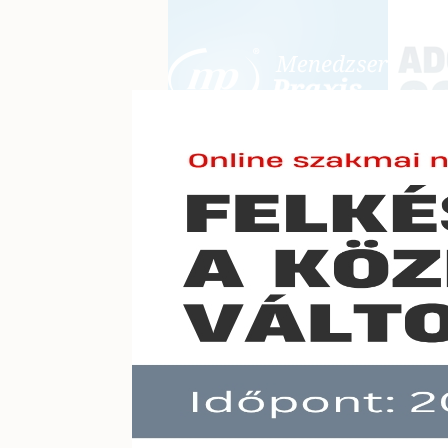
BEJELENTKEZÉS
KONFERE
E-mail cím:
Jelszó:
Elfelejtett jelszó
Megvál
Előfizetéseinkről
„főfog
Még nem ügyfelünk?
A hír töb