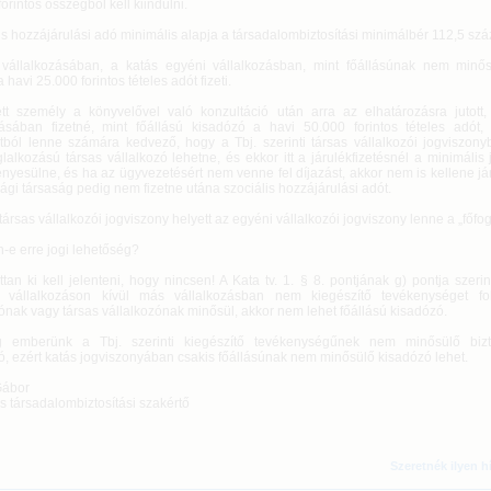
orintos összegből kell kiindulni.
is hozzájárulási adó minimális alapja a társadalombiztosítási minimálbér 112,5 szá
vállalkozásában, a katás egyéni vállalkozásban, mint főállásúnak nem minő
a havi 25.000 forintos tételes adót fizeti.
ett személy a könyvelővel való konzultáció után arra az elhatározásra jutott
zásában fizetné, mint főállású kisadózó a havi 50.000 forintos tételes adót
ból lenne számára kedvező, hogy a Tbj. szerinti társas vállalkozói jogviszonyba
lalkozású társas vállalkozó lehetne, és ekkor itt a járulékfizetésnél a minimális 
yesülne, és ha az ügyvezetésért nem venne fel díjazást, akkor nem is kellene járu
gi társaság pedig nem fizetne utána szociális hozzájárulási adót.
társas vállalkozói jogviszony helyett az egyéni vállalkozói jogviszony lenne a „főfo
-e erre jogi lehetőség?
tan ki kell jelenteni, hogy nincsen! A Kata tv. 1. § 8. pontjának g) pontja szerin
 vállalkozáson kívül más vállalkozásban nem kiegészítő tevékenységet fol
ónak vagy társas vállalkozónak minősül, akkor nem lehet főállású kisadózó.
 emberünk a Tbj. szerinti kiegészítő tevékenységűnek nem minősülő biztos
ó, ezért katás jogviszonyában csakis főállásúnak nem minősülő kisadózó lehet.
Gábor
s társadalombiztosítási szakértő
Szeretnék ilyen h