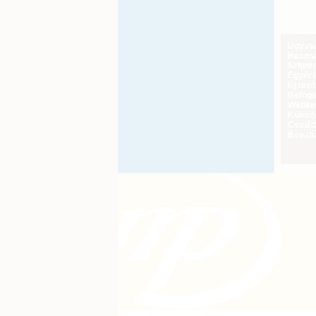
Ügyveze
Haszná
Szigoro
Egyéni
Új uni
Befoga
Webker
Különbö
Család
Bevall