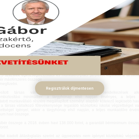
ben egy természetes személy egyrészről egy korlátolt felelősségű 
őként a Tbj. hatálya alá tartozó társas vállalkozó, de egyidejűleg, mint egyéni
szerinti kisadózó.
uár 04.
ásod első lépései pdf >>
 mint biztosított főfoglalkozású társas vállalkozó a Tbj. szerinti 10 százalékos nyug
alékos egészségbiztosítási- és munkaerő-piaci járulék fizetésére kötelezett
gű társaság, mint társas vállalkozás pedig fizeti utána a szociális hozzájárulási adót
kok alapja a társas vállalkozó részére kifizetett ügyvezetői díjazás (amely megf
 személyes közreműködői díjnak), mint járulékalapot képező jövedelem, azonban h
százalékos nyugdíjjárulékot legalább a társadalombiztosítási minimálbér,
 százalék egészségbiztosítási és munkaerő-piaci járulékot legalább a társadal
ér másfélszeres összege
 megfizetni.
Regisztrálok díjmentesen
sított társas vállalkozó járulékfizetéséről szóló rendelkezések alk
lombiztosítási minimálbér: a tárgyhónap első napján érvényes, a teljes
tatott munkavállaló részére megállapított személyi alapbér kötelező legkisebb ha
a társas vállalkozó főtevékenysége legalább középfokú iskolai végzettséget v
ettséget igényel, akkor a tárgyhónap első napján, a teljes munkaidőre érvén
um havi összege.
lbér összege a 2018. évben havi 138.000 forint, a garantált bérminimum össze
orint.
tal kiadott állásfoglalás szerint az ügyvezetés nem igényel középfokú végzetts