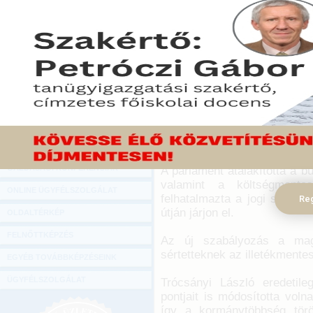
Hírlevél
Az Országgyűlés több jogszabályt i
ONLINE KÖZVETÍTÉSEK
júliusában történő hatálybalépéséve
2017. december 13.
KÖNYVELŐI TOVÁBBKÉPZÉSEK
A képviselők 119 igen szav
DIGITÁLIS TERMÉKEK
mellett fogadták el az igazsá
TANÁCSADÁS
A módosítások egyike lehe
GAZDASÁGI SZAKKÖNYVEK
képest is értékelni lehessen
bűncselekmények feltárásáho
GAZDASÁGI FOLYÓIRATOK
GAZDASÁGI KONFERENCIÁK
A parlament átalakította a b
valamint a költségmentes
ONLINE ÜGYFÉLSZOLGÁLAT
felhatalmazta a jogi személ
Reg
útján járjon el.
OLDALTÉRKÉP
FELNŐTTKÉPZÉS
Az új szabályozás a mag
sértetteknek az illetékmente
EGYÉB TOVÁBBKÉPZÉSEINK
ÜGYFÉLSZOLGÁLAT
Trócsányi László eredetile
pontjait is módosította vol
így a kormánytöbbség törö