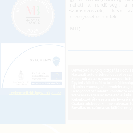
mellett a rendőrségi, a n
Számvevőszék, illetve a
törvényeket érintették.
(MTI)
Ügyvezető külföldi biztosítási jogvi
Használt autó értékesítésével össz
Szigorodnak az özvegyi nyugdíj feltét
Egyéni vállalkozókat érintő újdonság
Új uniós csomagolási rendelet augus
Befogadott számlákra vonatkozó adat
Legkeresettebb jogszabályok >>
Webkereskedelem: kötelező elállási 
Különbözeti áfa esetén áfa levonási 
Családi adókedvezmény súlyosan fog
Bevallás és számlázás külföldi meg