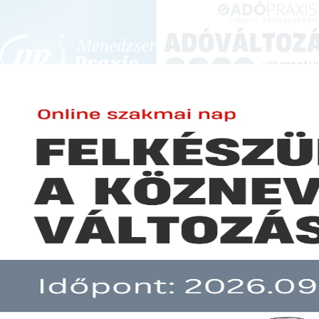
BEJELENTKEZÉS
KONFERENCIÁK ÉS KÉPZÉSEK
|
SZA
E-mail cím:
JOGSZABÁLYVÁL
Jelszó:
Elfelejtett jelszó
Változik az új büntetőeljárási 
Előfizetéseinkről
Még nem ügyfelünk?
A hír több mint 30 napja nem frissült!