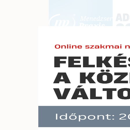
BEJELENTKEZÉS
KONFERE
E-mail cím:
Jelszó:
Elfelejtett jelszó
Vissza
Előfizetéseinkről
Még nem ügyfelünk?
A hír töb