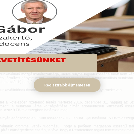
ul módosította a kormány a munkába járással kapcsolatos utazási költségtér
tet, így 2017. január 13-ától megint csak 9 forintos kilométerpénzt kell
atóknak.
uár 03.
a járással kapcsolatos utazási költségtérítésről szóló 39/2010. (II. 26.) Korm
kban: Rendelet) szerint a munkáltató – munkába járás esetén, ha a közösségi köz
ítést – köteles a munkavállaló részére munkába járás jogcímén térítést fizetni az alá
munkavállaló lakóhelye vagy tartózkodási helye, valamint a munkavégzés helye k
i közlekedés;
munkavállaló munkarendje miatt nem vagy csak hosszú várakozással tudja ig
i közlekedést;
munkavállaló mozgáskorlátozottsága, illetve súlyos fogyatékossága miatt nem ké
si járművet igénybe venni, ideértve azt az esetet is, ha a munkavállaló munkába 
) bekezdés b) pontjában felsorolt hozzátartozója biztosítja;
Regisztrálok díjmentesen
munkavállalónak óvodai vagy bölcsődei ellátást igénybe vevő gyermeke van.
et a kötelezően fizetendő térítés mértékét 2016. december 31. napjáig az Sz
ozott, a munkába járás költségtérítése címén adómentesen kifizethető öss
n, azaz 9 Ft/km összegben határozta meg.
 nyári adócsomag a 9 Ft/km összeget 2017. január 1-jei hatállyal 15 Ft/km összegr
vállalók örömmel vették tudomásul, hogy a jövőben magasabb összegű térít
árás költségtérítése esetén, feltéve, hogy a Rendeletben foglalt feltételeknek meg