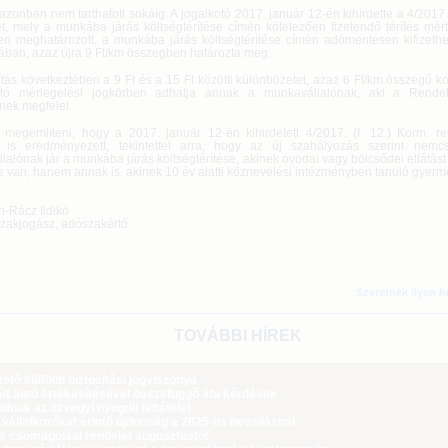
zonban nem tarthatott sokáig. A jogalkotó 2017. január 12-én kihirdette a 4/2017. 
et, mely a munkába járás költségtérítése címén kötelezően fizetendő térítés mér
en meghatározott, a munkába járás költségtérítése címén adómentesen kifizeth
ában, azaz újra 9 Ft/km összegben határozta meg.
ás következtében a 9 Ft és a 15 Ft közötti különbözetet, azaz 6 Ft/km összegű köl
ató mérlegelési jogkörben adhatja annak a munkavállalónak, aki a Rendele
knek megfelel.
megemlíteni, hogy a 2017. január 12-én kihirdetett 4/2017. (I. 12.) Korm. ren
t is eredményezett, tekintettel arra, hogy az új szabályozás szerint nem
alónak jár a munkába járás költségtérítése, akinek óvodai vagy bölcsődei ellátás
 van, hanem annak is, akinek 10 év alatti köznevelési intézményben tanuló gyerm
ri-Rácz Ildikó
szakjogász, adószakértő
Szeretnék ilyen h
TOVÁBBI HÍREK
tő külföldi biztosítási jogviszonya
lt autó értékesítésével összefüggő áfa kérdések
dnak az özvegyi nyugdíj feltételei
 vállalkozókat érintő újdonság a 2025-ös bevallásnál
ós csomagolási rendelet augusztustól