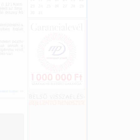
(I. 12.) Korm.
23
24
25
26
27
28
29
tékét az Szja-
ető összeg 60
30
31
tségtérítést a
tben foglalt
delet pozitív
csak annak a
t igénybe vevő
eke van.
íreket kapni >>