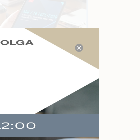
TUDÁS- ÉS VÁLASZKÖZPONT
Megválaszolt adózási, tb,
munkaügyi, számviteli
kérdések a mai napon:
22
Kérdezzen itt Ön is!
AKTUÁLIS ESEMÉNYEK
Felkészülés a köznevelés
változásaira
Online
2026-09-09
Végelszámolás,