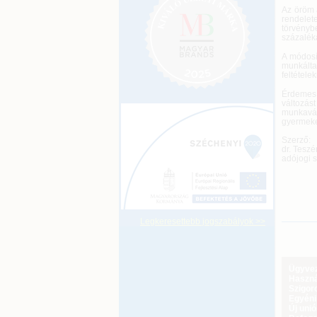
Az öröm a
rendelet
törvényb
százalék
A módosít
munkált
feltétele
Érdemes 
változás
munkaváll
gyermeke
Szerző:
dr. Teszé
adójogi 
Legkeresettebb jogszabályok >>
Ügyveze
Haszná
Szigoro
Egyéni
Új uni