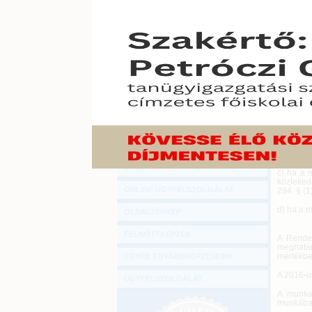
Hírlevél
Váratlan
ONLINE KÖZVETÍTÉSEK
rendele
munkált
KÖNYVELŐI TOVÁBBKÉPZÉSEK
2017. febr
DIGITÁLIS TERMÉKEK
A munkáb
továbbia
fizet tér
TANÁCSADÁS
a) ha a 
GAZDASÁGI SZAKKÖNYVEK
közösség
b) ha a 
GAZDASÁGI FOLYÓIRATOK
közösség
GAZDASÁGI KONFERENCIÁK
c) ha a 
közlekedé
ONLINE ÜGYFÉLSZOLGÁLAT
294. § (1
d) ha a 
OLDALTÉRKÉP
FELNŐTTKÉPZÉS
A Rendel
meghatár
mértékbe
EGYÉB TOVÁBBKÉPZÉSEINK
A 2016-os
ÜGYFÉLSZOLGÁLAT
A munka
munkába j