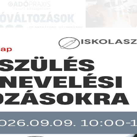
NCIÁK ÉS KÉPZÉSEK
|
SZAKKIADVÁNY BOLT
|
LEXPRAXIS
|
MENEDZSER 
SZAKMAI ÖSSZEFOGLALÓK
vonták, újra 9 forint a munkába járás költségtérítése!
b mint 30 napja nem frissült!