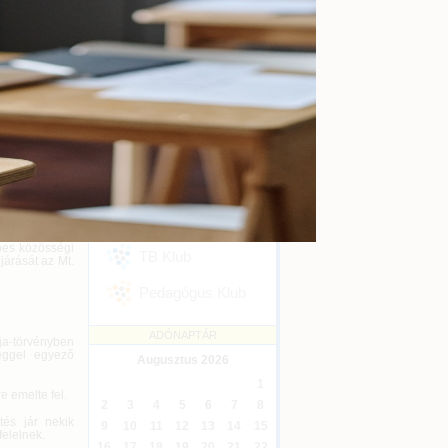
kényszertörlés
Online
2026-09-16
ítésről szóló
 fizetniük a
Ügyvédi kreditontok
Online
2026-12-31
Eseménykövetés
. rendelet (a
lekedésre nem
SZAKMAI KLUBJAINK
bbi esetekben:
özött nincsen
Áfa Klub
énybe venni a
Könyvelői Klub
pes közösségi
TB Klub
járását az Mt.
Pedagógus Klub
ADÓNAPTÁR
ja-törvényben
zeggel egyező
Augusztus
2026
1
e emelte fel.
2
3
4
5
6
7
8
és jár nekik
9
10
11
12
13
14
15
felelnek.
16
17
18
19
20
21
22