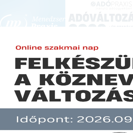
BEJELENTKEZÉS
KONFERENCIÁK ÉS KÉPZÉSEK
|
SZA
E-mail cím:
JOGSZABÁLYVÁL
Jelszó:
Elfelejtett jelszó
Hivatalosak az új minimálbér s
Előfizetéseinkről
Még nem ügyfelünk?
A hír több mint 30 napja nem frissült!