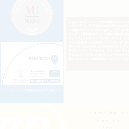
Ügyvezető külföldi biztosítási jogvi
Használt autó értékesítésével össz
Szigorodnak az özvegyi nyugdíj feltét
Egyéni vállalkozókat érintő újdonság
Új uniós csomagolási rendelet augus
Befogadott számlákra vonatkozó adat
Webkereskedelem: kötelező elállási 
Különbözeti áfa esetén áfa levonási 
Családi adókedvezmény súlyosan fog
Bevallás és számlázás külföldi meg
Legkeresettebb jogszabályok >>
Cégünkről, kapcsola
Impresszum
ÁSZF