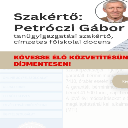
Hírlevél
Megjelent a kötelező legkisebb munka
ONLINE KÖZVETÍTÉSEK
szóló kormányrendelet a Magyar Közl
2016. december 16.
KÖNYVELŐI TOVÁBBKÉPZÉSEK
A rendelet értelmében a telj
DIGITÁLIS TERMÉKEK
az alapbér kötelező legki
hetibérnél 29 310 forint, nap
TANÁCSADÁS
733 forint 2017. január 1-jétől
GAZDASÁGI SZAKKÖNYVEK
A minimálbér 2018. január 1-
napibérnél 6350, órabérnél 79
GAZDASÁGI FOLYÓIRATOK
A legalább középfokú i
GAZDASÁGI KONFERENCIÁK
szakképzettséget igénylő
garantált bérminimuma havib
ONLINE ÜGYFÉLSZOLGÁLAT
7410, órabér esetén pedig 926
Reg
A garantált bérminimum 2018
OLDALTÉRKÉP
bérnél 41 500 forint, napi bér
FELNŐTTKÉPZÉS
A jövő évi módosításokat el
megállapításánál kell alkalma
EGYÉB TOVÁBBKÉPZÉSEINK
(MTI)
ÜGYFÉLSZOLGÁLAT