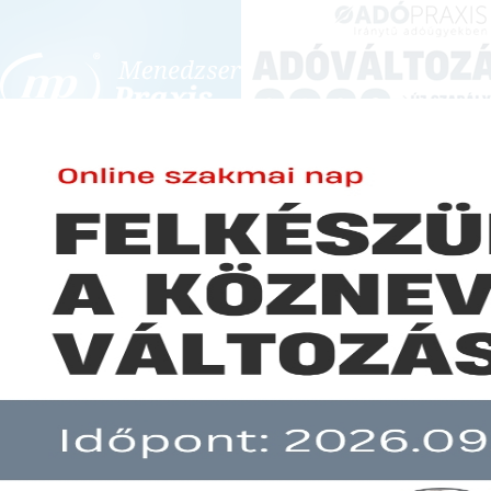
BEJELENTKEZÉS
KONFERENCIÁK ÉS KÉPZÉSEK
|
SZA
E-mail cím:
JOGSZABÁLYVÁL
Jelszó:
Elfelejtett jelszó
Munkavédelmi képviselő válas
Előfizetéseinkről
Még nem ügyfelünk?
A hír több mint 30 napja nem frissült!