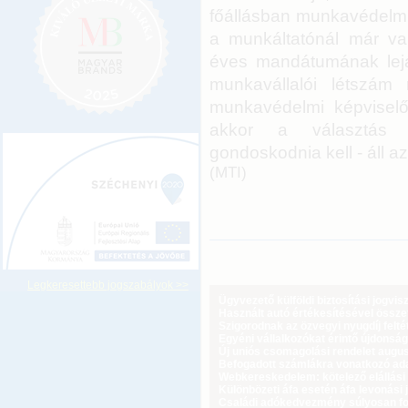
főállásban munkavédelmi
a munkáltatónál már va
éves mandátumának lejárt
munkavállalói létszá
munkavédelmi képviselő
akkor a választás m
gondoskodnia kell - áll 
(MTI)
Legkeresettebb jogszabályok >>
Ügyvezető külföldi biztosítási jogvi
Használt autó értékesítésével össz
Szigorodnak az özvegyi nyugdíj feltét
Egyéni vállalkozókat érintő újdonság
Új uniós csomagolási rendelet augus
Befogadott számlákra vonatkozó adat
Webkereskedelem: kötelező elállási 
Különbözeti áfa esetén áfa levonási 
Családi adókedvezmény súlyosan fog