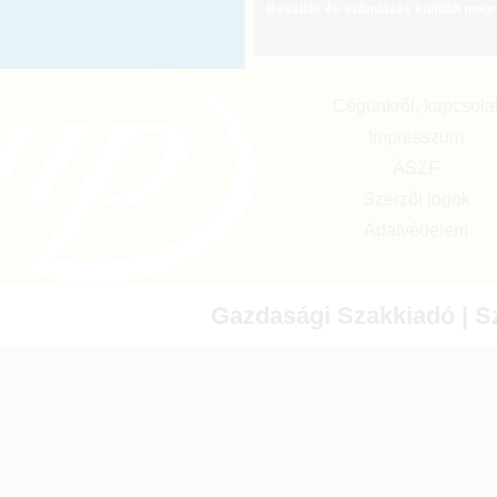
Bevallás és számlázás külföldi meg
Cégünkről, kapcsola
Impresszum
ÁSZF
Szerzői jogok
Adatvédelem
Gazdasági Szakkiadó | Sz