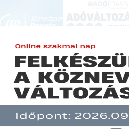
BEJELENTKEZÉS
KONFERENCIÁK ÉS KÉPZÉSEK
|
SZA
E-mail cím:
JOGSZABÁLYVÁL
Jelszó:
Elfelejtett jelszó
Januártól elektronikusan kell 
Előfizetéseinkről
Még nem ügyfelünk?
A hír több mint 30 napja nem frissült!