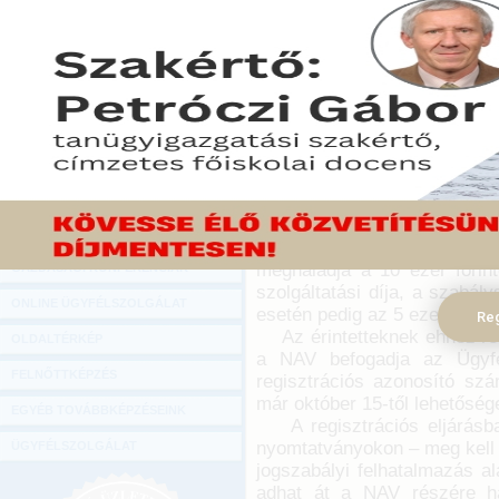
Hírlevél
Januártól az adók módjár
ONLINE KÖZVETÍTÉSEK
elektronikusan kell eljut
behajtás végett – hívja f
KÖNYVELŐI TOVÁBBKÉPZÉSEK
(NAV) a honlapján.
DIGITÁLIS TERMÉKEK
2016. október 24.
TANÁCSADÁS
A közlemény ismerteti: az a
GAZDASÁGI SZAKKÖNYVEK
jétől hatályba lépő rendelke
lejártát követő 15 nap elte
GAZDASÁGI FOLYÓIRATOK
adóhatóságot a behajtás cé
meghaladja a 10 ezer forinto
GAZDASÁGI KONFERENCIÁK
szolgáltatási díja, a szabál
ONLINE ÜGYFÉLSZOLGÁLAT
esetén pedig az 5 ezer forinto
Reg
Az érintetteknek ehhez regi
OLDALTÉRKÉP
a NAV befogadja az Ügyfél
FELNŐTTKÉPZÉS
regisztrációs azonosító sz
már október 15-től lehetősége
EGYÉB TOVÁBBKÉPZÉSEINK
A regisztrációs eljárásban
nyomtatványokon – meg kell j
ÜGYFÉLSZOLGÁLAT
jogszabályi felhatalmazás al
adhat át a NAV részére hát