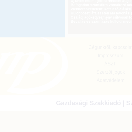
Új uniós csomagolási rendelet augus
Befogadott számlákra vonatkozó adat
Webkereskedelem: kötelező elállási 
Különbözeti áfa esetén áfa levonási 
Családi adókedvezmény súlyosan fog
Bevallás és számlázás külföldi meg
Cégünkről, kapcsola
Impresszum
ÁSZF
Szerzői jogok
Adatvédelem
Gazdasági Szakkiadó | Sz