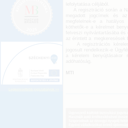
lefolytatása céljából.
A regisztráció során a NAV
megadott jogcímek és az 
megfelelnek-e a hatályos 
köthetők-e a kérelmet benyú
felveszi nyilvántartásába és
az érintett a megkeresések 
A regisztrációs kérelem 
jogosult rendelkezik-e Ügyf
a kérelem benyújtásakor m
adóhatóság.
MTI
Legkeresettebb jogszabályok >>
Ügyvezető külföldi biztosítási jogvi
Használt autó értékesítésével össz
Szigorodnak az özvegyi nyugdíj feltét
Egyéni vállalkozókat érintő újdonság