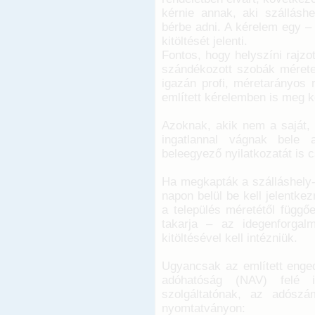
kérnie annak, aki szálláshe
bérbe adni. A kérelem egy – 
kitöltését jelenti.
Fontos, hogy helyszíni rajzo
szándékozott szobák méretei
igazán profi, méretarányos 
említett kérelemben is meg k
Azoknak, akik nem a saját,
ingatlannal vágnak bele 
beleegyező nyilatkozatát is c
Ha megkapták a szálláshely-
napon belül be kell jelentke
a település méretétől függő
takarja – az idegenforgal
kitöltésével kell intézniük.
Ugyancsak az említett enged
adóhatóság (NAV) felé is
szolgáltatónak, az adósz
nyomtatványon: