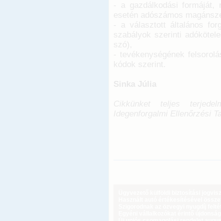
- a gazdálkodási formáját
esetén adószámos magánszem
- a választott általános fo
szabályok szerinti adókötel
szó),
- tevékenységének felsorolá
kódok szerint.
Sinka Júlia
Cikkünket teljes terjede
Idegenforgalmi Ellenőrzési 
Ügyvezető külföldi biztosítási jogvi
Használt autó értékesítésével össz
Szigorodnak az özvegyi nyugdíj feltét
Egyéni vállalkozókat érintő újdonság
Új uniós csomagolási rendelet augus