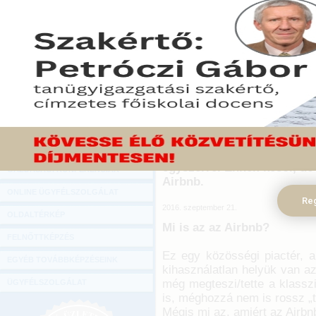
Hírlevél
Déd- és nagyszüleink még ú
ONLINE KÖZVETÍTÉSEK
és a szépreményű „szoba
böngészve leltek rá „a” l
KÖNYVELŐI TOVÁBBKÉPZÉSEK
csak és kifejezetten 
DIGITÁLIS TERMÉKEK
gondolkodtak, hanem látt
átmenetileg, néhány napr
TANÁCSADÁS
biztos háttérre találta
fiatalkorában is patinás
GAZDASÁGI SZAKKÖNYVEK
szálláskeresők közvetítésé
GAZDASÁGI FOLYÓIRATOK
körmére nézett mindkét fél
egyszerre. Ennek késői, d
GAZDASÁGI KONFERENCIÁK
Airbnb.
ONLINE ÜGYFÉLSZOLGÁLAT
Reg
2016. szeptember 21.
OLDALTÉRKÉP
Mi is az az Airbnb?
FELNŐTTKÉPZÉS
Ez egy közösségi piactér, 
EGYÉB TOVÁBBKÉPZÉSEINK
kihasználatlan helyük van az
még megteszi/tette a klassz
ÜGYFÉLSZOLGÁLAT
is, méghozzá nem is rossz „ta
Mégis mi az, amiért az Airbnb