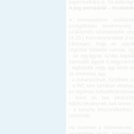
papírmunkára is, ha belevág
A jog asztalánál – hivatalo
A kereskedelmi szálláshe
szolgáltatási tevékenység
szálláshely-üzemeltetési en
(X.20.) Kormányrendelet (röv
Lényeges, hogy az „egyéb
rögzített feltételei vannak, í
- az egyágyas szoba legalá
harmadik ágytól 4 négyzetmét
- legfeljebb négy ágy lehet
az emeletes ágy,
- a zuhanyzónak, fürdőnek va
- a WC-ben tartóban elhelye
és higiéniai hulladéktárolónak
- kávé és tea elkészítés
hűtőszekrénynek kell lennie 
- a konyha felszereléséhez
tartoznak.
Ha ezeknek a feltételeknek 
rendeletben elvárt, következő