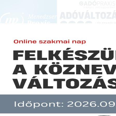
BEJELENTKEZÉS
KONFERENCIÁK ÉS KÉPZÉSEK
|
SZA
E-mail cím:
SZA
Jelszó:
Elfelejtett jelszó
Az Airbnb rejtelmeiről
Előfizetéseinkről
Még nem ügyfelünk?
A hír több mint 30 napja nem frissült!