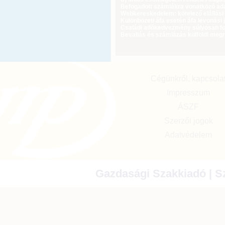
Befogadott számlákra vonatkozó adat
Webkereskedelem: kötelező elállási 
Különbözeti áfa esetén áfa levonási 
Családi adókedvezmény súlyosan fog
Bevallás és számlázás külföldi meg
Cégünkről, kapcsola
Impresszum
ÁSZF
Szerzői jogok
Adatvédelem
Gazdasági Szakkiadó | Sz