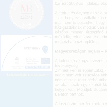
karriert 2008-as indulása óta
A titok – és egyben azok a 
– az, hogy ez a vállalkozás e
már nem is beszélve, hogy 
házigazdáknak módjuk van ar
később minden érdeklődő lá
működik, elriasztva és ado
megbízható szereplőket.
Magyarországon legális – é
A kulcsszó az úgynevezett “
tevékenység.
Zimmer Feri is ebben „utazik
eddig nem volt szüksége ehh
Legkeresettebb jogszabályok >>
nem csak a több bérbe adha
az akár csak egy szobát kia
helyen van. Mondjuk Budapes
Balaton parthoz.
A kezdő zimmer feriknek per