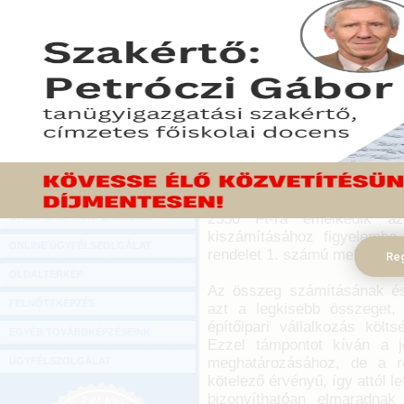
Hírlevél
A minimális építőipari r
ONLINE KÖZVETÍTÉSEK
aránytalanul alacsony ár
hirdette ki a minimális épí
KÖNYVELŐI TOVÁBBKÉPZÉSEK
27/2016. (IX. 14.) MvM rende
DIGITÁLIS TERMÉKEK
2016. szeptember 19.
TANÁCSADÁS
Az építőipari minimális rez
GAZDASÁGI SZAKKÖNYVEK
Párbeszéd Bizottság ajánlás
felelős miniszter. Jelen r
GAZDASÁGI FOLYÓIRATOK
szeptember 19-én lép hatályb
2550 Ft-ra emelkedik az
GAZDASÁGI KONFERENCIÁK
kiszámításához figyelembe
ONLINE ÜGYFÉLSZOLGÁLAT
rendelet 1. számú melléklete
Reg
OLDALTÉRKÉP
Az összeg számításának és
FELNŐTTKÉPZÉS
azt a legkisebb összeget,
építőipari vállalkozás költ
EGYÉB TOVÁBBKÉPZÉSEINK
Ezzel támpontot kíván a j
meghatározásához, de a re
ÜGYFÉLSZOLGÁLAT
kötelező érvényű, így attól le
bizonyíthatóan elmaradnak 