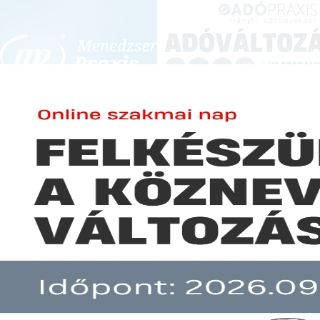
BEJELENTKEZÉS
KONFERENCIÁK ÉS KÉPZÉSEK
|
SZA
E-mail cím:
JOGSZABÁLYVÁL
Jelszó:
Elfelejtett jelszó
Hatályba lépett a minimális épít
Előfizetéseinkről
Még nem ügyfelünk?
A hír több mint 30 napja nem frissült!