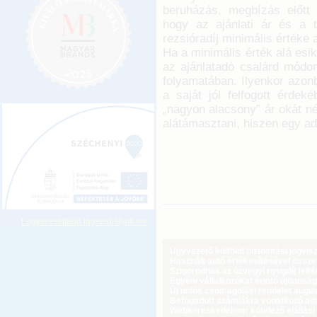
beruházás, megbízás előtt 
hogy az ajánlati ár és a t
rezsióradíj minimális értéke a
Ha a minimális érték alá esik
az ajánlatadó csalárd módo
folyamatában. Ilyenkor azon
a saját jól felfogott érde
„nagyon alacsony” ár okát n
alátámasztani, hiszen egy ad
Legkeresettebb jogszabályok >>
Ügyvezető külföldi biztosítási jogvi
Használt autó értékesítésével össz
Szigorodnak az özvegyi nyugdíj feltét
Egyéni vállalkozókat érintő újdonság
Új uniós csomagolási rendelet augus
Befogadott számlákra vonatkozó adat
Webkereskedelem: kötelező elállási 