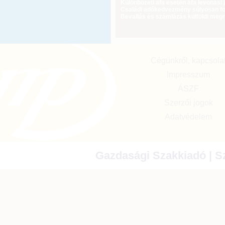
Különbözeti áfa esetén áfa levonási 
Családi adókedvezmény súlyosan fog
Bevallás és számlázás külföldi meg
Cégünkről, kapcsola
Impresszum
ÁSZF
Szerzői jogok
Adatvédelem
Gazdasági Szakkiadó | Sz