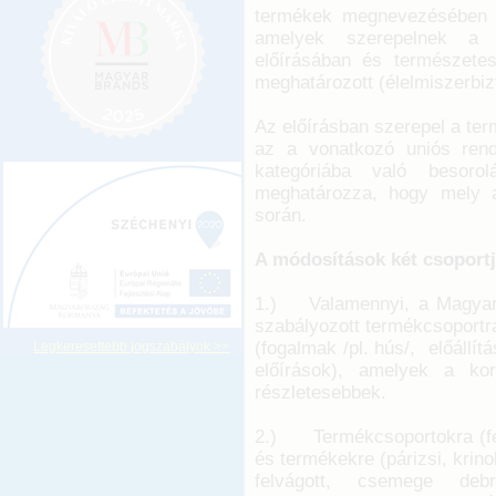
termékek megnevezésében s
amelyek szerepelnek a 
előírásában és természetes
meghatározott (élelmiszerbizt
Az előírásban szerepel a te
az a vonatkozó uniós rend
kategóriába való besoro
meghatározza, hogy mely a
során.
A módosítások két csoportj
1.) Valamennyi, a Magyar 
szabályozott termékcsoportr
(fogalmak /pl. hús/, előállítá
Legkeresettebb jogszabályok >>
előírások), amelyek a ko
részletesebbek.
2.) Termékcsoportokra (felv
és termékekre (párizsi, krinoli
felvágott, csemege debr