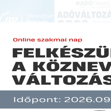
BEJELENTKEZÉS
KONFERENCIÁK ÉS KÉPZÉSEK
|
SZA
E-mail cím:
SZA
Jelszó:
Elfelejtett jelszó
Szigorodnak a húskészítmények
Előfizetéseinkről
Még nem ügyfelünk?
A hír több mint 30 napja nem frissült!