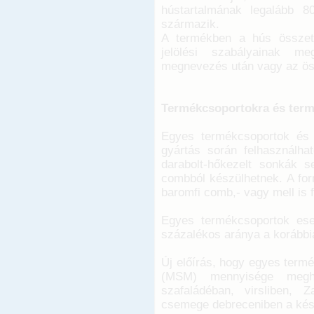
hústartalmának legalább 80%
származik.
A termékben a hús összet
jelölési szabályainak m
megnevezés után vagy az öss
Termékcsoportokra és term
Egyes termékcsoportok és 
gyártás során felhasználha
darabolt-hőkezelt sonkák 
combból készülhetnek. A fo
baromfi comb,- vagy mell is 
Egyes termékcsoportok ese
százalékos aránya a korábbi
Új előírás, hogy egyes termé
(MSM) mennyisége meghatá
szafaládéban, virsliben, Za
csemege debreceniben a kész