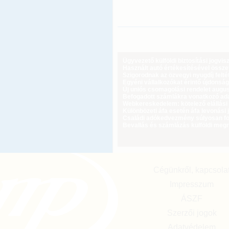
Ügyvezető külföldi biztosítási jogvi
Használt autó értékesítésével össz
Szigorodnak az özvegyi nyugdíj feltét
Egyéni vállalkozókat érintő újdonság
Új uniós csomagolási rendelet augus
Befogadott számlákra vonatkozó adat
Webkereskedelem: kötelező elállási 
Különbözeti áfa esetén áfa levonási 
Családi adókedvezmény súlyosan fog
Bevallás és számlázás külföldi meg
Cégünkről, kapcsola
Impresszum
ÁSZF
Szerzői jogok
Adatvédelem