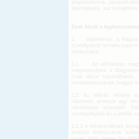
angolszalonna, parasztkolbá
libamájblokk, kacsamájblokk
Ezek közül a legfontosabba
1. Valamennyi, a Magyar É
szabályozott termékcsoportr
módosítása:
1.1. Az előírásban meghat
megnevezések a Magyarors
csak akkor használhatók, 
követelményeknek (vagyis von
1.2. Az előírás néhány al
részletez, amelyek egy rés
részletesen szerepelt. P
szempontjából és a jelölés 
1.2.1.A felhasználható anya
eredetű élelmiszerek különl
szóló, 2004. április 29-i 85