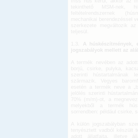
friss hús kerül, akkor az í
tekinthető MSM-nek, 
feltételrendszernek (hús
mechanikai berendezéssel vé
szerkezete megváltozik az
teljesül.
1.3.
A húskészítmények, e
jogszabályok mellett az alá
A termék nevében az adott 
borjú, csirke, pulyka, kacsa
szerinti hústartalmának 
származik. Vegyes baromf
esetén a termék neve a „ba
jelölés szerinti hústartalmá
70% (m/m)-ot, a megnevezésb
melyekből a termék húst
sorrendben: például csirke, 
A külön jogszabályban szer
tenyésztett vadból készült
adott állatfajta, illetve 