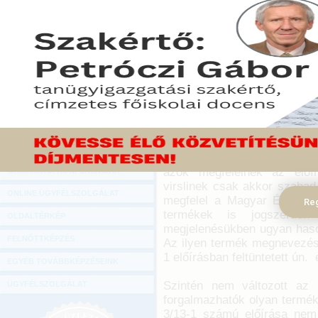
Hírlevél
A módosítás célja a term
ONLINE KÖZVETÍTÉSEK
korrekt tájékoztatása a
összhangban. A módosítás 
KÖNYVELŐI TOVÁBBKÉPZÉSEK
óta eltelt időszakban a hús
DIGITÁLIS TERMÉKEK
újdonságokat is. Egyéves 
kötelezően alkalmazni az ú
TANÁCSADÁS
2016. augusztus 26.
GAZDASÁGI SZAKKÖNYVEK
Nem változott az a köv
GAZDASÁGI FOLYÓIRATOK
termékcsoportok, terméke
azok megfelelnek az előí
GAZDASÁGI KONFERENCIÁK
virslinek csak akkor szabad
ONLINE ÜGYFÉLSZOLGÁLAT
megfelel a Magyar Élelmis
Reg
termékek is jogszerűen
OLDALTÉRKÉP
megjelenésükben ugyan hason
FELNŐTTKÉPZÉS
Az ilyen termék megnevezé
1 előírásban feltüntetett ún. e
EGYÉB TOVÁBBKÉPZÉSEINK
Szintén nem változott az 
ÜGYFÉLSZOLGÁLAT
forgalmazhatók olyan termék
3/13-1 számú előírása nem 