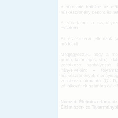
A sütnivaló kolbász az elők
húskészítmény besorolás hel
A sótartalom a szabályoz
csökkent.
Az érzékszervi jellemzők (a
módosult.
Megjegyezzük, hogy a megk
príma, különleges, stb.) ell
vonatkozó szabályozás 
irányelveként – folyam
húskészítmények mennyiségi
vonatkozó útmutató (QUID,
vállalkozások számára az el
Nemzeti Élelmiszerlánc-biz
Élelmiszer- és Takarmányb