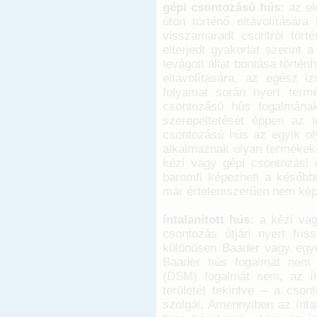
gépi csontozású hús:
az el
úton történő eltávolításár
visszamaradt csontról törté
elterjedt gyakorlat szerint 
levágott állat bontása történ
eltávolítására, az egész iz
folyamat során nyert termé
csontozású hús fogalmának
szerepeltetését éppen az i
csontozású hús az egyik o
alkalmaznak olyan termékek
kézi vagy gépi csontozási 
baromfi képezheti a később
már értelemszerűen nem képe
íntalanított hús:
a kézi vagy
csontozás útján nyert fris
különösen Baader vagy egyé
Baader hús fogalmát nem h
(DSM) fogalmát sem, az ínta
területét tekintve – a cson
szolgál. Amennyiben az ínta