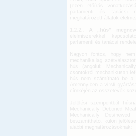
(ezen előírás vonatkozás
parlamenti és tanácsi re
meghatározott állatok élelmez
1.2.2..
A „hús” megnevez
élelmiszerekkel kapcsolat
parlamenti és tanácsi rendele
Nagyon fontos, hogy nem 
mechanikailag szétválasztot
hús (angolul: Mechanical
csontokról mechanikusan lefe
hús nem számítható be a h
Amennyiben a virsli gyártás
címkéjén az összetevők között
Jelölési szempontból húsn
Mechanically Deboned Meat
Mechanically Desinewed
beszámítható, külön jelölé
alábbi meghatározásoknak: