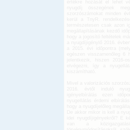
értékre hozását el lehet v
nyugdíj összegének meg
szorzószámokat minden évb
kerül a TnyR. rendelkezése
természetesen csak azon ig
megállapításának kezdő időpo
hogy a jogosító feltételek m
a nyugdíjigénylő 2016. évbe
a 2015. évi időpontra (mel
egészen visszamenőleg 6 
jelentkezik, hiszen 2016-o
elvégezni, így a nyugellá
kiszámítható.
Mivel a valorizációs szorzós
2016. évtől induló nyuge
igényelbírálás ezen időp
nyugellátás érdemi elbírálás
hogy a nyugdíjelőleg megállap
De akkor mikor is kell a nyu
idei nyugdíjigényekről? E 
van a közigazgatási 
törvénymódosításokról szó