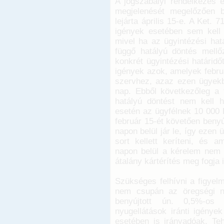
A jogszabályi rendelkezés 
megjelenését megelőzően be
lejárta április 15-e. A Ket.
igények esetében sem kell 
mivel ha az ügyintézési hat
függő hatályú döntés mellőz
konkrét ügyintézési határidő
igények azok, amelyek februá
szervhez, azaz ezen ügyekbe
nap. Ebből következőleg a f
hatályú döntést nem kell h
esetén az ügyfélnek 10 000 
február 15-ét követően benyú
napon belül jár le, így ezen
sort kellett keríteni, és a
napon belül a kérelem nem k
átalány kártérítés meg fogja il
Szükséges felhívni a figyelm
nem csupán az öregségi ny
benyújtott ún. 0,5%-os n
nyugellátások iránti igények
esetében is irányadóak. Teh