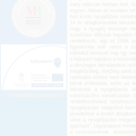
mely időszak felében kell, 
legyen. Abban az esetben teh
ban kíván nyugdíjban vonulni
14 év átlagkeresetbe beszámí
hogy a nyugdíj összege megá
számítási időszak legalább 
rendelkezik, úgy az 1988. ja
figyelembe kell venni a s
mértékű bérezett nap így se
a hiányzó napokra a minimálb
a tényleges béradatokra nyi
megelőzőleg, illetőleg adott
nominális értéke nem felelte
bérek értékének, ezért az á
béreknek a nyugdíjazás id
valorizációra vonatkozóan (m
Legkeresettebb jogszabályok >>
rendelkezéseket tartalmazza
nyugdíjazást megelőző harma
jövedelmet a bruttó átlagke
véve a nyugdíjazást megelőz
igazítani”. Ugyanakkor mind
a szorzószámok, amelyekke