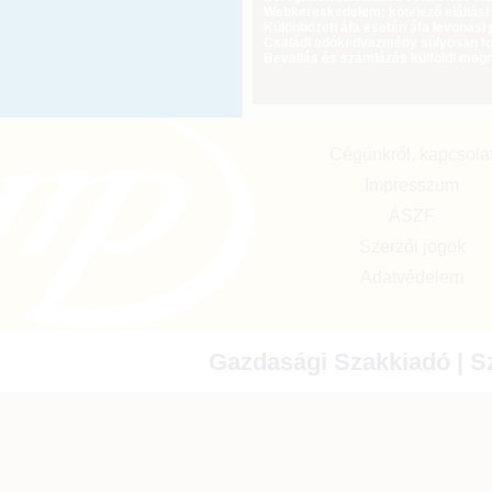
Webkereskedelem: kötelező elállási 
Különbözeti áfa esetén áfa levonási 
Családi adókedvezmény súlyosan fog
Bevallás és számlázás külföldi meg
Cégünkről, kapcsola
Impresszum
ÁSZF
Szerzői jogok
Adatvédelem
Gazdasági Szakkiadó | Sz