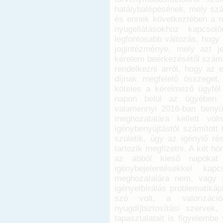
hatálybalépésének, mely szá
és ennek következtében a nyu
nyugellátásokhoz kapcso
legfontosabb változás, hogy 
jogintézménye, mely azt je
kérelem beérkezésétől számí
rendelkezni arról, hogy az e
díjnak megfelelő összeget,
köteles a kérelmező ügyfél
napon belül az ügyében 
valamennyi 2016-ban benyúj
meghozatalára kellett vo
igénybenyújtástól számítot
születik, úgy az igénylő ré
tartozik megfizetni. A két h
az abból kieső napokat
igénybejelentésekkel ka
meghozatalára nem, vagy 
igényelbírálás problematiká
szó volt, a valorizác
nyugdíjbiztosítási szerve
tapasztalatait is figyelemb