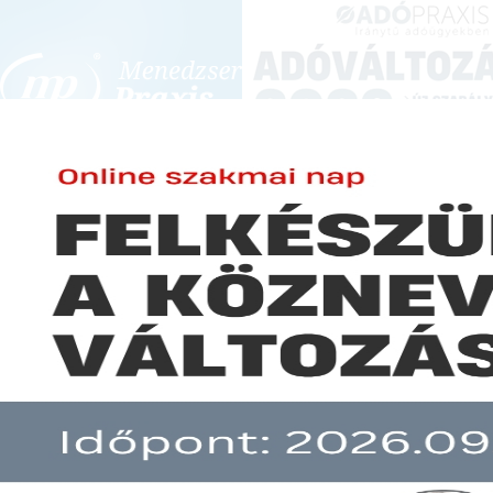
BEJELENTKEZÉS
KONFERENCIÁK ÉS KÉPZÉSEK
|
SZA
E-mail cím:
SZA
Jelszó:
Elfelejtett jelszó
Áprilistól indultak a 2016-os 
Előfizetéseinkről
Még nem ügyfelünk?
A hír több mint 30 napja nem frissült!