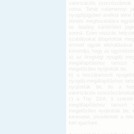
valorizációs szorzószámok 
volna. Tehát valamennyi jan
nyugdíjügyben anélkül telne
döntés meghozatalára egyált
os átalány kártérítést jo
vonná. Ezen visszás helyzetr
szabályokat állapítottak me
érintett ügyek elbírálásáv
kimondja, hogy az ügyintézési
a) az öregségi nyugdíj megá
megállapításhoz tartozó 
megelőzően nyújtották be,
b) a hozzátartozói nyugellá
nyugdíj-megállapításhoz tar
nyújtották be, és a hozz
valorizációs szorzószámokat 
c) a Tny. 22/A. § szerinti
megállapításhoz tartozó 
megelőzően nyújtották be, é
keresetet, jövedelmet a növ
kell igazítani.