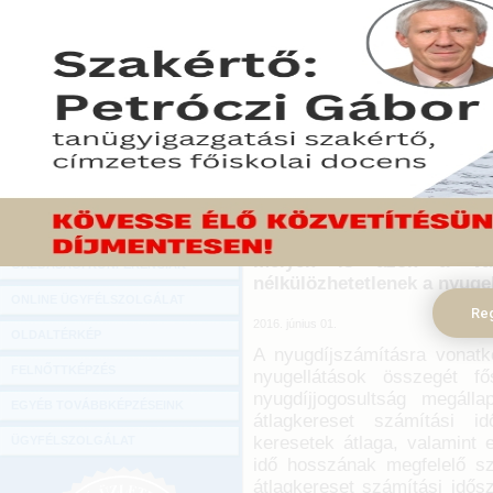
Hírlevél
A Kormány a 65/2016. (III. 
ONLINE KÖZVETÍTÉSEK
2016-os valorizációs szor
a 2016. évtől induló nyu
KÖNYVELŐI TOVÁBBKÉPZÉSEK
jogszabály ugyanis módosít
DIGITÁLIS TERMÉKEK
szóló 1997. évi LXXXI. tö
kiadott 168/1997. (X. 6.) K
TANÁCSADÁS
számú mellékleteit, melye
időponttól megállapításra
GAZDASÁGI SZAKKÖNYVEK
megállapításra kerülő Tny
GAZDASÁGI FOLYÓIRATOK
számítására vonatkozó val
melyek is azok a val
GAZDASÁGI KONFERENCIÁK
nélkülözhetetlenek a nyuge
ONLINE ÜGYFÉLSZOLGÁLAT
Reg
2016. június 01.
OLDALTÉRKÉP
A nyugdíjszámításra vonatk
FELNŐTTKÉPZÉS
nyugellátások összegét fő
nyugdíjjogosultság megáll
EGYÉB TOVÁBBKÉPZÉSEINK
átlagkereset számítási id
keresetek átlaga, valamint 
ÜGYFÉLSZOLGÁLAT
idő hosszának megfelelő sz
átlagkereset számítási idősz