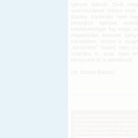
igényét február 15-ét meg
szorzószámok hiánya miatt 
átalány kártérítés nem fog
benyújtott igények eseté
kötelezettséget fog maga ut
megelőzően érkezett igén
késedelem, hiszen a nyugdí
„kártérítést” fizetni, nem 
számára is, azaz ilyen ér
kényszere itt is jelentkezik.
(dr. Szeles Balázs)
Ügyvezető külföldi biztosítási jogvi
Használt autó értékesítésével össz
Szigorodnak az özvegyi nyugdíj feltét
Egyéni vállalkozókat érintő újdonság
Új uniós csomagolási rendelet augus
Befogadott számlákra vonatkozó adat