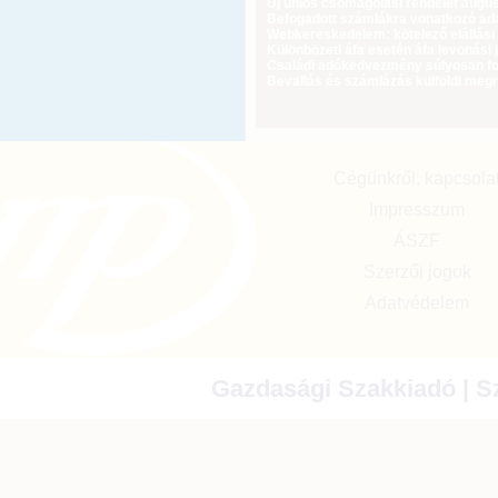
Új uniós csomagolási rendelet augus
Befogadott számlákra vonatkozó adat
Webkereskedelem: kötelező elállási 
Különbözeti áfa esetén áfa levonási 
Családi adókedvezmény súlyosan fog
Bevallás és számlázás külföldi meg
Cégünkről, kapcsola
Impresszum
ÁSZF
Szerzői jogok
Adatvédelem
Gazdasági Szakkiadó | Sz