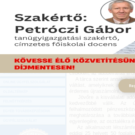
Hírlevél
Jövőre még többeknek éri me
ONLINE KÖZVETÍTÉSEK
parlamenti képviselők me
(NGM) adócsomagját: a tárc
KÖNYVELŐI TOVÁBBKÉPZÉSEK
áttérésre jogosult cégeknek
DIGITÁLIS TERMÉKEK
2016. június 01.
TANÁCSADÁS
Az NGM az MTI-hez hétfőn e
GAZDASÁGI SZAKKÖNYVEK
adócsomagja a szabályozás 
kivásoknál jövőre továb
GAZDASÁGI FOLYÓIRATOK
egyszerűsítésnek köszönhe
csökken, az adóbevallás érde
GAZDASÁGI KONFERENCIÁK
A tárca szerint annak a cé
ONLINE ÜGYFÉLSZOLGÁLAT
váltást, amelyiknek a bért
Reg
érdemes újraszámolni, akik n
OLDALTÉRKÉP
Jövőre a kisvállalati adó
FELNŐTTKÉPZÉS
kedvezőbbé válik. Az ú
felhalmozódott pénzeszköz
EGYÉB TOVÁBBKÉPZÉSEINK
meghatározása a továbbiak
egyenlegére, az osztalékra 
ÜGYFÉLSZOLGÁLAT
Az alkalmazott létszámfelté
eddigi 25 helyett 50 foglalk