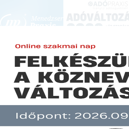
BEJELENTKEZÉS
KONFERENCIÁK ÉS KÉPZÉSEK
|
SZA
E-mail cím:
JOGSZABÁLYVÁL
Jelszó:
Elfelejtett jelszó
Folytatódó bürokráciacsökkenté
Előfizetéseinkről
adatváltozást
Még nem ügyfelünk?
A hír több mint 30 napja nem frissült!