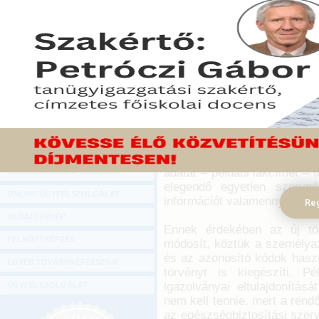
Hírlevél
Újabb bürokráciacsökkent
ONLINE KÖZVETÍTÉSEK
mai ülésén. A korábban has
hatályos 2015. évi CLXXXV
KÖNYVELŐI TOVÁBBKÉPZÉSEK
határidők csökkentése, v
DIGITÁLIS TERMÉKEK
kötelezettség előírása a
hozzájárulása formális volt
TANÁCSADÁS
2016. április 27.
GAZDASÁGI SZAKKÖNYVEK
A most elfogadott második bü
GAZDASÁGI FOLYÓIRATOK
bejelentési kötelezettsége
adatát – például lakcímét – 
GAZDASÁGI KONFERENCIÁK
elegendő egyetlen szervné
ONLINE ÜGYFÉLSZOLGÁLAT
információt valamennyi adatvá
Reg
OLDALTÉRKÉP
Ennek érdekében az új tör
FELNŐTTKÉPZÉS
módosít, köztük a személyaz
és az azonosító kódok haszn
EGYÉB TOVÁBBKÉPZÉSEINK
törvényt is kiegészíti. P
igazolványai eltulajdonításá
ÜGYFÉLSZOLGÁLAT
nem kell tennie, mert a rend
az egészségbiztosítási szerv