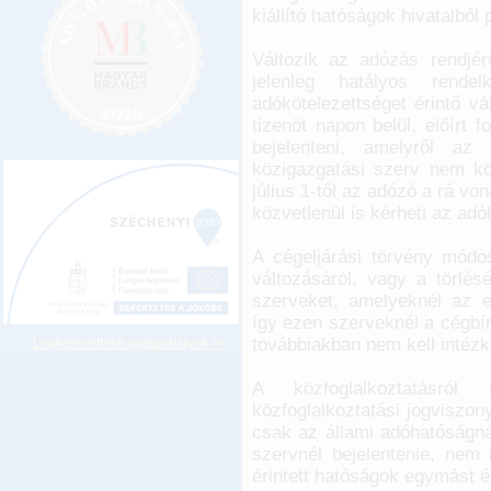
kiállító hatóságok hivatalból 
Változik az adózás rendjérő
jelenleg hatályos rend
adókötelezettséget érintő vá
tizenöt napon belül, előírt
bejelenteni, amelyről az 
közigazgatási szerv nem köt
július 1-től az adózó a rá vo
közvetlenül is kérheti az adó
A cégeljárási törvény módo
változásáról, vagy a törlés
szerveket, amelyeknél az ele
így ezen szerveknél a cégbír
továbbiakban nem kell intézk
Legkeresettebb jogszabályok >>
A közfoglalkoztatásró
közfoglalkoztatási jogviszo
csak az állami adóhatóságnál
szervnél bejelentenie, nem 
érintett hatóságok egymást ér