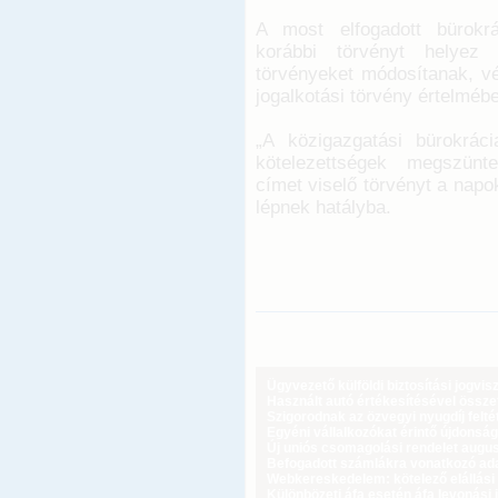
A most elfogadott bürokr
korábbi törvényt helyez
törvényeket módosítanak, vé
jogalkotási törvény értelméb
„A közigazgatási bürokrác
kötelezettségek megszünte
címet viselő törvényt a napok
lépnek hatályba.
Ügyvezető külföldi biztosítási jogvi
Használt autó értékesítésével össz
Szigorodnak az özvegyi nyugdíj feltét
Egyéni vállalkozókat érintő újdonság
Új uniós csomagolási rendelet augus
Befogadott számlákra vonatkozó adat
Webkereskedelem: kötelező elállási 
Különbözeti áfa esetén áfa levonási 