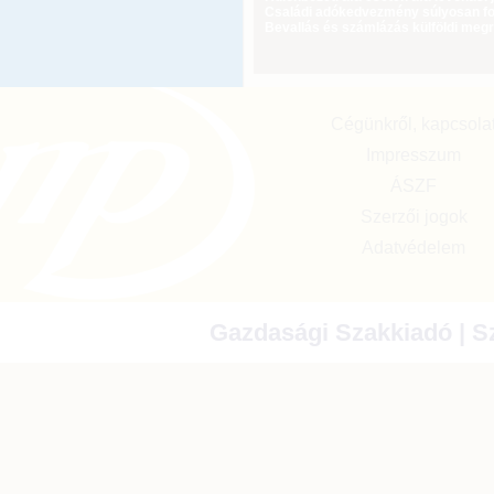
Családi adókedvezmény súlyosan fog
Bevallás és számlázás külföldi meg
Cégünkről, kapcsola
Impresszum
ÁSZF
Szerzői jogok
Adatvédelem
Gazdasági Szakkiadó | Sz