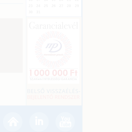
23
24
25
26
27
28
29
30
31